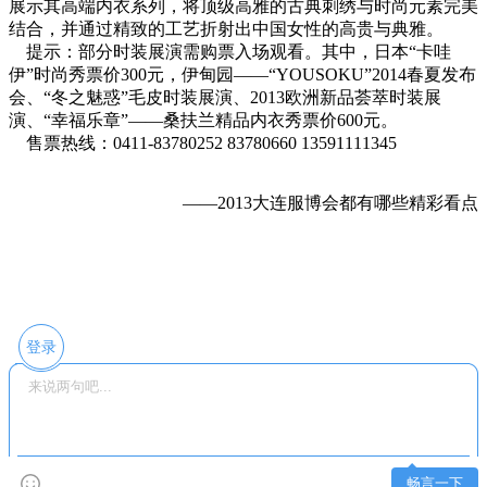
展示其高端内衣系列，将顶级高雅的古典刺绣与时尚元素完美
结合，并通过精致的工艺折射出中国女性的高贵与典雅。
提示：部分时装展演需购票入场观看。其中，日本“卡哇
伊”时尚秀票价300元，伊甸园——“YOUSOKU”2014春夏发布
会、“冬之魅惑”毛皮时装展演、2013欧洲新品荟萃时装展
演、“幸福乐章”——桑扶兰精品内衣秀票价600元。
售票热线：0411-83780252 83780660 13591111345
——2013大连服博会都有哪些精彩看点
登录
畅言一下