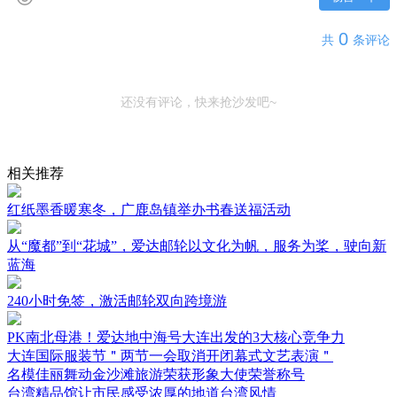
0
共
条评论
还没有评论，快来抢沙发吧~
相关推荐
红纸墨香暖寒冬，广鹿岛镇举办书春送福活动
从“魔都”到“花城”，爱达邮轮以文化为帆，服务为桨，驶向新
蓝海
240小时免签，激活邮轮双向跨境游
PK南北母港！爱达地中海号大连出发的3大核心竞争力
大连国际服装节＂两节一会取消开闭幕式文艺表演＂
名模佳丽舞动金沙滩旅游荣获形象大使荣誉称号
台湾精品馆让市民感受浓厚的地道台湾风情