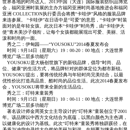
世界各地的时尚达人。2013中国（大连）国际服装纺织品博览
会，福冈亚洲时装展的主办方福冈亚洲时尚基地推进会和福冈
亚洲 COLLECTION执行委员会将携“卡哇伊”风格的服装品牌
来连参展。 “卡哇伊”在日语中是“可爱”的意思，“卡哇伊”时装
面对的是年轻女孩。此次日本“卡哇伊”时尚秀，由“卡哇伊大
使”青木美沙子领衔，让每个女孩都能展现出可爱、美丽、活
泼和时尚的一面。
秀之二：伊甸园——“YOUSOKU”2014春夏发布会
时间：9月14日（星期六）19：00-20：00 地点：大连世界
博览广场二层多功能厅
YOUSOKU是大杨创世旗下的新锐品牌，倡导“时尚、品
位、健康”的生活方式，将品牌针对的群体定位为都市新锐。
YOUSOKU提出，要将传统经典与年轻时尚完美结合，以最
优性价比打造高品质、酷时尚的品位生活。此次2014春夏发布
会，YOUSOKU将带来全新的生活品位。
秀之三：叮特来童装秀
时间：9月15日（星期日）10：00-11：00 地点：大连世界
博览广场二层多功能厅
著名设计师金周英女士主导设计的“叮特来”童装创立于2001
年。该品牌以中西方文化结合为底蕴，以黑白颜色为主色调，
以健康化的设计为基线。此次“叮特来”童装秀将独辟蹊径，在
矛盾与冲突中寻找大自然的美丽与和谐，在颠覆与继承中彰显