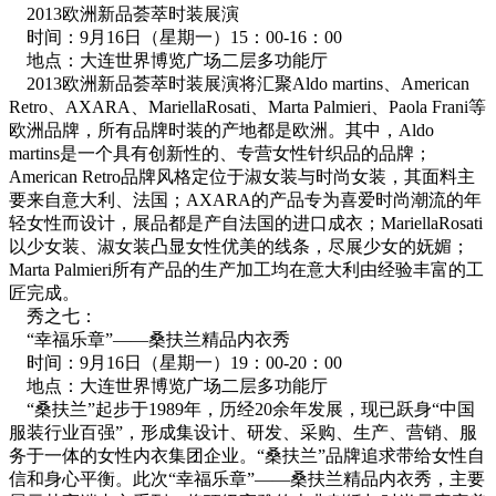
2013欧洲新品荟萃时装展演
时间：9月16日（星期一）15：00-16：00
地点：大连世界博览广场二层多功能厅
2013欧洲新品荟萃时装展演将汇聚Aldo martins、American
Retro、AXARA、MariellaRosati、Marta Palmieri、Paola Frani等
欧洲品牌，所有品牌时装的产地都是欧洲。其中，Aldo
martins是一个具有创新性的、专营女性针织品的品牌；
American Retro品牌风格定位于淑女装与时尚女装，其面料主
要来自意大利、法国；AXARA的产品专为喜爱时尚潮流的年
轻女性而设计，展品都是产自法国的进口成衣；MariellaRosati
以少女装、淑女装凸显女性优美的线条，尽展少女的妩媚；
Marta Palmieri所有产品的生产加工均在意大利由经验丰富的工
匠完成。
秀之七：
“幸福乐章”——桑扶兰精品内衣秀
时间：9月16日（星期一）19：00-20：00
地点：大连世界博览广场二层多功能厅
“桑扶兰”起步于1989年，历经20余年发展，现已跃身“中国
服装行业百强”，形成集设计、研发、采购、生产、营销、服
务于一体的女性内衣集团企业。“桑扶兰”品牌追求带给女性自
信和身心平衡。此次“幸福乐章”——桑扶兰精品内衣秀，主要