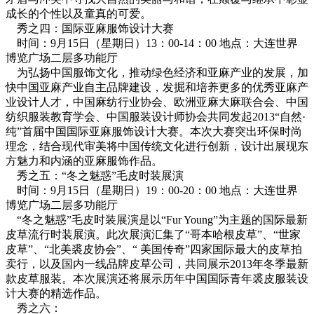
成长的个性以及童真的可爱。
秀之四：国际亚麻服饰设计大赛
时间：9月15日（星期日）13：00-14：00 地点：大连世界
博览广场二层多功能厅
为弘扬中国服饰文化，推动绿色经济和亚麻产业的发展，加
快中国亚麻产业自主品牌建设，发掘和培养更多的优秀亚麻产
业设计人才，中国麻纺行业协会、欧洲亚麻大麻联合会、中国
纺织服装教育学会、中国服装设计师协会共同发起2013“自然·
纯”首届中国国际亚麻服饰设计大赛。本次大赛突出环保时尚
理念，结合现代审美将中国传统文化进行创新，设计出展现东
方魅力和内涵的亚麻服饰作品。
秀之五：“冬之魅惑”毛皮时装展演
时间：9月15日（星期日）19：00-20：00 地点：大连世界
博览广场二层多功能厅
“冬之魅惑”毛皮时装展演是以“Fur Young”为主题的国际最新
皮草流行时装展演。此次展演汇集了“哥本哈根皮草”、“世家
皮草”、“北美裘皮协会”、“ 美国传奇”四家国际最大的皮草拍
卖行，以及国内一线品牌皮草公司，共同展示2013年冬季最新
款皮草服装。本次展演还将展示历年中国国际青年裘皮服装设
计大赛的精选作品。
秀之六：