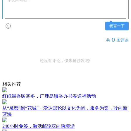
畅言一下
0
共
条评论
还没有评论，快来抢沙发吧~
相关推荐
红纸墨香暖寒冬，广鹿岛镇举办书春送福活动
从“魔都”到“花城”，爱达邮轮以文化为帆，服务为桨，驶向新
蓝海
240小时免签，激活邮轮双向跨境游