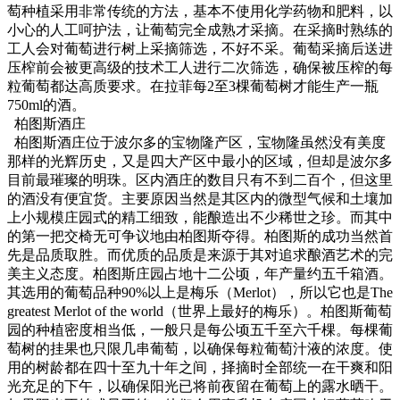
萄种植采用非常传统的方法，基本不使用化学药物和肥料，以
小心的人工呵护法，让葡萄完全成熟才采摘。在采摘时熟练的
工人会对葡萄进行树上采摘筛选，不好不采。葡萄采摘后送进
压榨前会被更高级的技术工人进行二次筛选，确保被压榨的每
粒葡萄都达高质要求。在拉菲每2至3棵葡萄树才能生产一瓶
750ml的酒。
柏图斯酒庄
柏图斯酒庄位于波尔多的宝物隆产区，宝物隆虽然没有美度
那样的光辉历史，又是四大产区中最小的区域，但却是波尔多
目前最璀璨的明珠。区内酒庄的数目只有不到二百个，但这里
的酒没有便宜货。主要原因当然是其区内的微型气候和土壤加
上小规模庄园式的精工细致，能酿造出不少稀世之珍。而其中
的第一把交椅无可争议地由柏图斯夺得。柏图斯的成功当然首
先是品质取胜。而优质的品质是来源于其对追求酿酒艺术的完
美主义态度。柏图斯庄园占地十二公顷，年产量约五千箱酒。
其选用的葡萄品种90%以上是梅乐（Merlot），所以它也是The
greatest Merlot of the world（世界上最好的梅乐）。柏图斯葡萄
园的种植密度相当低，一般只是每公顷五千至六千棵。每棵葡
萄树的挂果也只限几串葡萄，以确保每粒葡萄汁液的浓度。使
用的树龄都在四十至九十年之间，择摘时全部统一在干爽和阳
光充足的下午，以确保阳光已将前夜留在葡萄上的露水晒干。