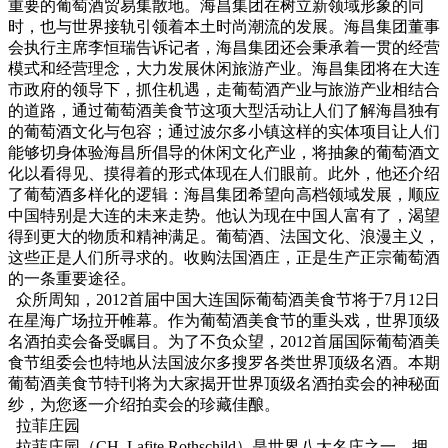
重要的葡萄酒贸易集散地。海昌集团在树立新领域形象的同
时，也与世界接轨引领着本土时尚潮流的发展。海昌集团董事
会执行主席李恒瑞告诉记者，海昌集团还会秉承着一贯的经营
模式和经营理念，大力发展休闲旅游产业。海昌集团将在大连
市政府的领导下，抓住机遇，走葡萄酒产业与旅游产业相结合
的道路，通过葡萄酒美食节这项大型活动让人们了解海昌独有
的葡萄酒文化与包容；通过波尔多小镇这样的实体项目让人们
能够切身体验海昌所倡导的休闲文化产业，将抽象的葡萄酒文
化以看得见、摸得着的形式体现在人们眼前。此外，他还介绍
了葡萄酒多样化的逻辑：海昌集团希望向高档领域发展，顺应
中国特别是大连的未来走势。他认为现在中国人富有了，渴望
得到更大的物质和精神满足。葡萄酒、法国文化、浪漫主义，
这些正是人们所寻求的。收购法国酒庄，正是生产正宗葡萄酒
的一条重要途径。
众所周知，2012首届中国大连国际葡萄酒美食节将于7月12日
在星海广场拉开帷幕。作为葡萄酒美食节的重头戏，世界顶级
名酒拍卖会备受瞩目。为了不负众望，2012首届国际葡萄酒美
食节组委会也特地从法国波尔多搜罗各类世界顶级名酒。本期
葡萄酒美食节特刊将为大家揭开世界顶级名酒拍卖会的神秘面
纱，为您逐一介绍拍卖会的珍藏佳酿。
拉菲庄园
拉菲庄园（CH. Lafite Rothschild）是世界八大名庄之一，拥