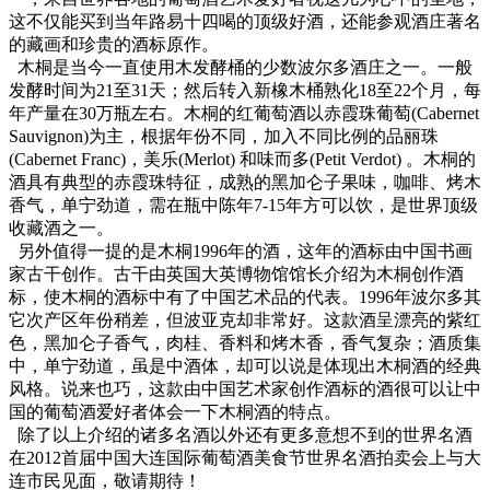
这不仅能买到当年路易十四喝的顶级好酒，还能参观酒庄著名
的藏画和珍贵的酒标原作。
木桐是当今一直使用木发酵桶的少数波尔多酒庄之一。一般
发酵时间为21至31天；然后转入新橡木桶熟化18至22个月，每
年产量在30万瓶左右。木桐的红葡萄酒以赤霞珠葡萄(Cabernet
Sauvignon)为主，根据年份不同，加入不同比例的品丽珠
(Cabernet Franc)，美乐(Merlot) 和味而多(Petit Verdot) 。木桐的
酒具有典型的赤霞珠特征，成熟的黑加仑子果味，咖啡、烤木
香气，单宁劲道，需在瓶中陈年7-15年方可以饮，是世界顶级
收藏酒之一。
另外值得一提的是木桐1996年的酒，这年的酒标由中国书画
家古干创作。古干由英国大英博物馆馆长介绍为木桐创作酒
标，使木桐的酒标中有了中国艺术品的代表。1996年波尔多其
它次产区年份稍差，但波亚克却非常好。这款酒呈漂亮的紫红
色，黑加仑子香气，肉桂、香料和烤木香，香气复杂；酒质集
中，单宁劲道，虽是中酒体，却可以说是体现出木桐酒的经典
风格。说来也巧，这款由中国艺术家创作酒标的酒很可以让中
国的葡萄酒爱好者体会一下木桐酒的特点。
除了以上介绍的诸多名酒以外还有更多意想不到的世界名酒
在2012首届中国大连国际葡萄酒美食节世界名酒拍卖会上与大
连市民见面，敬请期待！