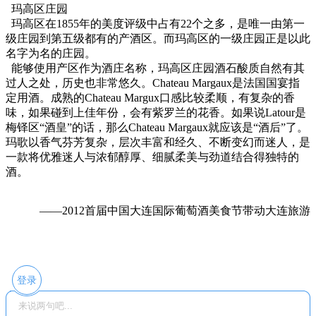
玛高区庄园
玛高区在1855年的美度评级中占有22个之多，是唯一由第一
级庄园到第五级都有的产酒区。而玛高区的一级庄园正是以此
名字为名的庄园。
能够使用产区作为酒庄名称，玛高区庄园酒石酸质自然有其
过人之处，历史也非常悠久。Chateau Margaux是法国国宴指
定用酒。成熟的Chateau Margux口感比较柔顺，有复杂的香
味，如果碰到上佳年份，会有紫罗兰的花香。如果说Latour是
梅铎区“酒皇”的话，那么Chateau Margaux就应该是“酒后”了。
玛歌以香气芬芳复杂，层次丰富和经久、不断变幻而迷人，是
一款将优雅迷人与浓郁醇厚、细腻柔美与劲道结合得独特的
酒。
——2012首届中国大连国际葡萄酒美食节带动大连旅游
登录