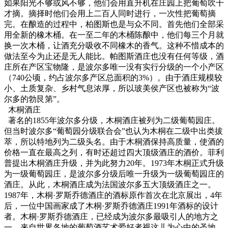
如果阳光不够或风不够，他们会用直升机在庄园上把葡萄吹干
才摘。摘择时他们会用上二百人同时进行，一次性把葡萄摘
完。在酿造的过程中，柏图斯也是与众不同。首先他们全部采
用全新的橡木桶。在一至二年的木桶陈酿中，他们每三个月就
换一次木桶，让酒充分吸收不同橡木的香气。这种不惜成本的
做法至今为止还是无人能比。帕图斯酒庄也没有任何等级，酒
庄所在产区宝物隆，是波尔多唯一没有实行分级的一个小产区
（740公顷，约占波尔多产区总面积的3%）。由于酒庄规模较
小、土质复杂、乡村气息浓厚，所以玻美侯产区也被称为“波
尔多的勃艮第”。
木桐酒庄
著名的1855年波尔多分级，木桐酒庄被列为二级葡萄园庄。
但当时波尔多“葡萄园分级联合会”也认为木桐在二级中出类拔
萃，所以特地列为二级头名。由于木桐酒保持高质量，使酒的
价格一直在最高之列，有时还超过四大顶级酒庄的酒价。菲利
普提出木桐酒庄升级，并为此努力20年。1973年木桐正式升级
为一级葡萄园庄，是波尔多分级后唯一升级为一级葡萄园庄的
酒庄。从此，木桐酒庄成为法国波尔多五大顶级酒庄之一。
1987年，木桐·罗斯乔德酒庄的酒标原作首次在北京展出，4年
后，一位中国画家成了木桐·罗斯乔德酒庄1991年酒标的设计
者。木桐·罗斯乔德酒庄，已经成为波尔多最吸引人的地方之
一，来自世界各地的葡萄酒艺术爱好者视这儿为心中的圣地，