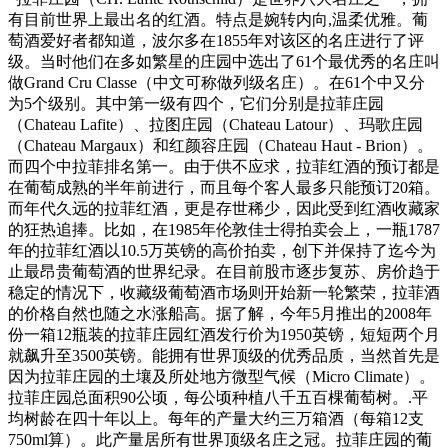
有目前世界上最出名的红酒。特点是婉转内向,温柔优雅。葡
萄酒爱好者都知道，波尔多在1855年对该区的名庄进行了评
级。当时他们在多如繁星的庄园中选出了61个最优秀的名庄叫
做Grand Cru Classe（中文可称做列级名庄）。在61个中又分
为5个级别。其中第一级有四个，它们分别是拉菲庄园
（Chateau Lafite）、拉图庄园（Chateau Latour）、玛歌庄园
（Chateau Margaux）和红颜容庄园（Chateau Haut - Brion）。
而四个中拉菲排名第一。由于供不应求，拉菲红酒的预订都是
在葡萄成熟的半年前进行，而且每个客人最多只能预订20箱。
而年代久远的拉菲红酒，更是存世稀少，因此受到红酒收藏家
的狂热追捧。比如，在1985年伦敦佳士得拍卖会上，一瓶1787
年的拉菲红酒以10.5万英镑的高价拍卖，创下并保持了迄今为
止最昂贵葡萄酒的世界纪录。在目前股市逐步复苏、房价趋于
稳定的情况下，收藏级葡萄酒市场则开始新一轮繁荣，拉菲酒
的价格自然也随之水涨船高。据了解，今年5月推出的2008年
份一箱12瓶装的拉菲庄园红酒发行价为1950英镑，短短两个月
就飙升至3500英镑。能拥有世界顶级的优秀品质，当然首先是
因为拉菲庄园的土壤及所处地方微型气候（Micro Climate）。
拉菲庄园总面积90公顷，每公顷种植八千五百棵葡萄树。.平
均树龄在四十年以上。每年的产量大约三万箱酒（每箱12支
750ml算）。此产量居所有世界顶级名庄之冠。拉菲庄园的葡