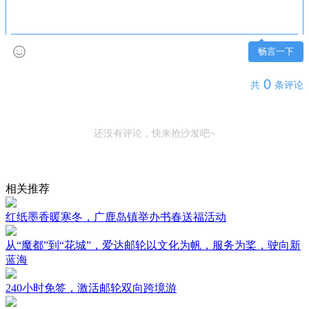
畅言一下
0
共
条评论
还没有评论，快来抢沙发吧~
相关推荐
红纸墨香暖寒冬，广鹿岛镇举办书春送福活动
从“魔都”到“花城”，爱达邮轮以文化为帆，服务为桨，驶向新
蓝海
240小时免签，激活邮轮双向跨境游