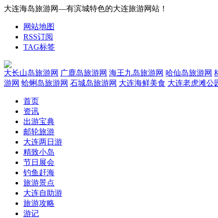
大连海岛旅游网—有滨城特色的大连旅游网站！
网站地图
RSS订阅
TAG标签
大长山岛旅游网
广鹿岛旅游网
海王九岛旅游网
哈仙岛旅游网
游网
蛤蜊岛旅游网
石城岛旅游网
大连海鲜美食
大连老虎滩公
首页
资讯
出游宝典
邮轮旅游
大连两日游
精致小岛
节日展会
钓鱼赶海
旅游景点
大连自助游
旅游攻略
游记