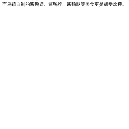
。而乌镇自制的酱鸭翅、酱鸭脖、酱鸭腿等美食更是颇受欢迎。