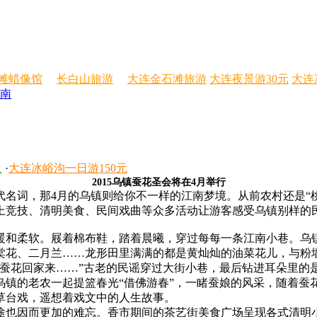
滩蜡像馆
长白山旅游
大连金石滩旅游
大连夜景游30元
大连
南
人
·
大连冰峪沟一日游150元
2015乌镇蚕花圣会将在4月举行
词，那4月的乌镇则给你不一样的江南梦境。从前农村还是“桃源”
上竞技、清明美食、民间戏曲等众多活动让游客感受乌镇别样的
和柔软。屐着棉布鞋，踏着晨曦，穿过每每一条江南小巷。乌
棠花、二月兰……龙形田里满满的都是黄灿灿的油菜花儿，与粉
蚕花回家来……”古老的民谣穿过大街小巷，最后钻进耳朵里的是
乌镇的老农一起提篮春光“借佛游春”，一睹蚕娘的风采，随着蚕
草台戏，遥想着戏文中的人生故事。
也因而更加的难忘。香市期间的茶艺街美食广场呈现各式清明