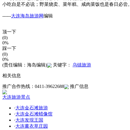
小吃自是不必说；野菜烧卖、菜年糕、咸肉菜饭也是春日必尝
------
大连海岛旅游网
编辑
顶一下
(0)
0%
踩一下
(0)
0%
(责任编辑：海岛编辑)
关键字：
乌镇旅游
相关信息
推广合作热线：0411-39622688
推广信息
大连旅游景点
·
大连金石滩旅游
·
大连金石滩蜡像馆
·
大连发现王国
·
大连薰衣草庄园