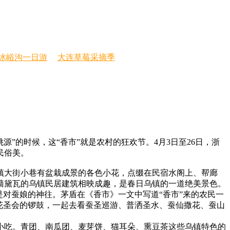
冰峪沟一日游
大连草莓采摘季
的时候，这“香市”就是农村的狂欢节。4月3日至26日，浙
民俗美。
镇大街小巷有盆栽成景的各色小花，点缀在民宿水阁上、帮廊
墙黛瓦的乌镇民居建筑相映成趣，是春日乌镇的一道绝美景色。
对蚕娘的神往。茅盾在《香市》一文中写道“香市”来的农民一
花圣会的锣鼓，一起去看蚕圣巡游、普洒圣水、蚕仙撒花、蚕山
小吃。青团、南瓜团、麦芽饼、猫耳朵、熏豆茶这些乌镇特色的