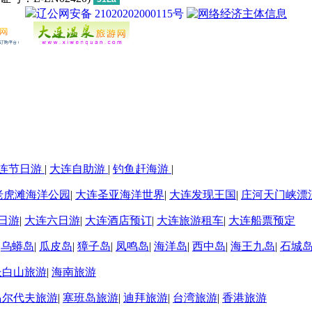
辽公网安备 21020202000115号
连节日游
|
大连自助游
|
钓鱼赶海游
|
老虎滩海洋公园
|
大连圣亚海洋世界
|
大连发现王国
|
庄河天门峡漂
日游
|
大连六日游
|
大连酒店预订
|
大连旅游租车
|
大连船票预定
|
乌蟒岛
|
瓜皮岛
|
獐子岛
|
凤鸣岛
|
海洋岛
|
西中岛
|
海王九岛
|
石城
长白山旅游
|
海南旅游
马尔代夫旅游
|
塞班岛旅游
|
迪拜旅游
|
台湾旅游
|
香港旅游