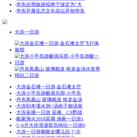
·
华东自驾旅游拟将宁波定为“大
·
华东开展生态文化谷以开创华东
大连一日游
·
大连金石滩一日游,金石滩太空
·
大连小平岛游艇俱乐部,小平岛
·
丹东凤凰山 玻璃栈道 裕龙金汤
·
大连到本溪水洞+汤岗子御汤泉
·
大连采摘一日游 采摘、CS野战
·
船家渔火2018采摘 渔家一日游1
·
5~6月大连浪漫双岛纯玩一日游0
·
大连一日游都能去哪儿玩？|大