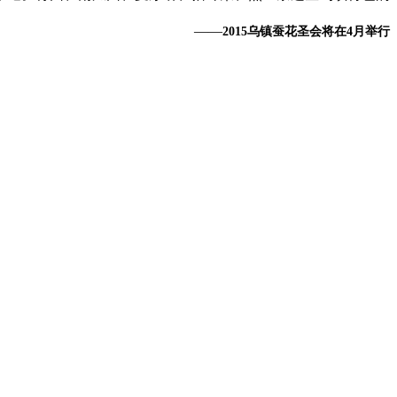
——
2015乌镇蚕花圣会将在4月举行