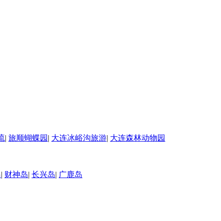
流
|
旅顺蝴蝶园
|
大连冰峪沟旅游
|
大连森林动物园
岛
|
财神岛
|
长兴岛
|
广鹿岛