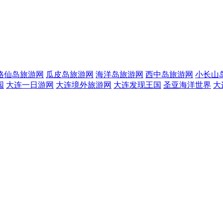
格仙岛旅游网
瓜皮岛旅游网
海洋岛旅游网
西中岛旅游网
小长山
园
大连一日游网
大连境外旅游网
大连发现王国
圣亚海洋世界
大