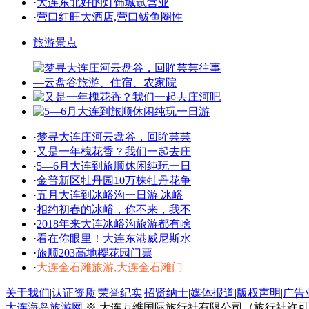
·
大连东北好的灯饰城试营业
·
营口红旺大酒店,营口鲅鱼圈性
旅游景点
·
梦寻大连庄河云盘谷，回眸芸芸
·
又是一年槐花香？我们一起去庄
·
5—6月大连到旅顺休闲纯玩一日
·
金普新区牡丹园10万株牡丹花争
·
五月大连到冰峪沟一日游 冰峪
·
相约初春的冰峪，你不来，我不
·
2018年来大连冰峪沟旅游都有啥
·
看在你眼里！大连东港威尼斯水
·
旅顺203高地樱花园门票
·
大连金石滩旅游,大连金石滩门
关于我们
|
认证资质
|
荣誉纪实
|
招贤纳士
|
媒体报道
|
版权声明
|
广告
大连海岛旅游网
※ 大连万维国际旅行社有限公司（旅行社许可证号：