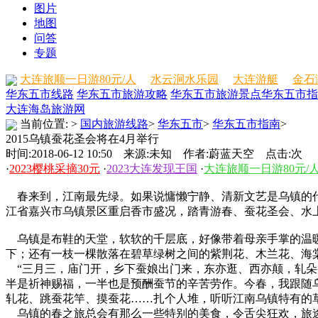
图片
地图
问答
专题
大连旅顺一日游80元/人
水云涧水乐园
大连游艇
金石
华东五市线路
华东五市旅游攻略
华东五市旅游景点
华东五市指
大连海岛旅游网
当前位置:
>
国内旅游线路
>
华东五市
>
华东五市指南
>
2015乌镇蚕花圣会将在4月举行
时间:2018-06-12 10:50 来源:未知 作者:蔚蓝天空 点击:
次
·
2023樱桃采摘30元
·
2023大连发现王国
·
大连旅顺一日游80元/
春来到，江南最先绿。如果说慵懒宁静、清新文艺是乌镇的代名
江省嘉兴市乌镇景区重启香市盛况，踏青游春、蚕花圣会、水
乌镇是布鞋的天堂，软软的千层底，好像带着母亲手掌的温暖
下；还有一枝一棵散落在碧草绿树之间的紫荆花、木兰花、海
“三月三，庙门开，乡下蚕娘出门来，东亦逛、西亦颠，轧朵
半是祈神赐福，一半也是预酬蚕节的辛苦劳作。今春，我跟随
轧花、跳蚕花竿、摸蚕花……扎个人堆，听听江南乌镇特有的
乌镇的春之旅总会有那么一些特别的美食，令舌尖狂欢，旅途