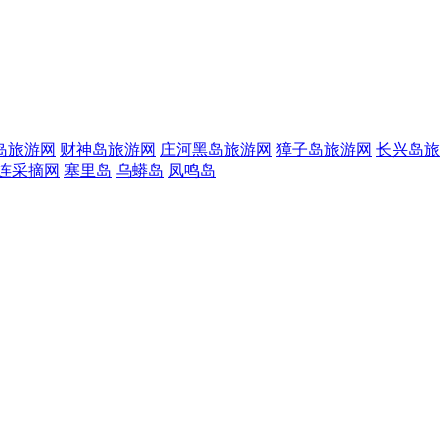
岛旅游网
财神岛旅游网
庄河黑岛旅游网
獐子岛旅游网
长兴岛旅
连采摘网
塞里岛
乌蟒岛
凤鸣岛