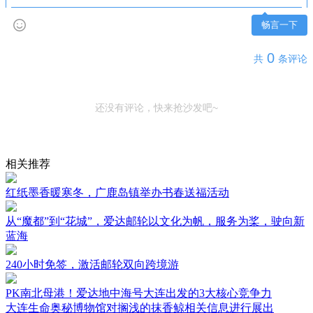
畅言一下
0
共
条评论
还没有评论，快来抢沙发吧~
相关推荐
红纸墨香暖寒冬，广鹿岛镇举办书春送福活动
从“魔都”到“花城”，爱达邮轮以文化为帆，服务为桨，驶向新
蓝海
240小时免签，激活邮轮双向跨境游
PK南北母港！爱达地中海号大连出发的3大核心竞争力
大连生命奥秘博物馆对搁浅的抹香鲸相关信息进行展出