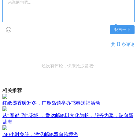
畅言一下
0
共
条评论
还没有评论，快来抢沙发吧~
相关推荐
红纸墨香暖寒冬，广鹿岛镇举办书春送福活动
从“魔都”到“花城”，爱达邮轮以文化为帆，服务为桨，驶向新
蓝海
240小时免签，激活邮轮双向跨境游