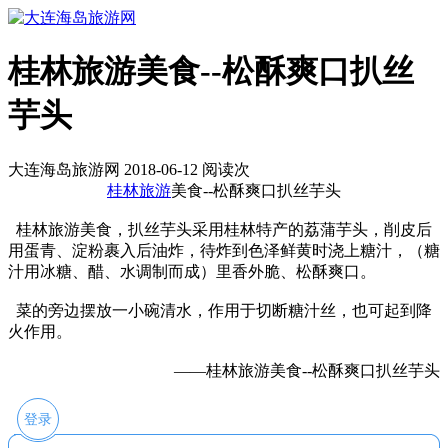
桂林旅游美食--松酥爽口扒丝
芋头
大连海岛旅游网 2018-06-12 阅读
次
桂林旅游
美食--松酥爽口扒丝芋头
桂林旅游美食，扒丝芋头采用桂林特产的荔蒲芋头，削皮后
用蛋青、淀粉裹入后油炸，待炸到色泽鲜黄时浇上糖汁，（糖
汁用冰糖、醋、水调制而成）里香外脆、松酥爽口。
菜的旁边摆放一小碗清水，作用于切断糖汁丝，也可起到降
火作用。
——桂林旅游美食--松酥爽口扒丝芋头
登录