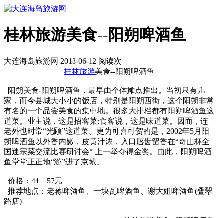
桂林旅游美食--阳朔啤酒鱼
大连海岛旅游网 2018-06-12 阅读
次
桂林旅游
美食--阳朔啤酒鱼
阳朔美食-阳朔啤酒鱼，最早由个体摊点推出。当初只有几
家，而今县城大小小的饭店，特别是阳朔西街，这个阳朔非常
有名的一个品尝美食的集中地。很多大排档都有阳朔啤酒鱼这
道菜。业主说，这是招客菜;食客说，这是味道菜。因而，连
老外也时常“光顾”这道菜。更为可喜可贺的是，2002年5月阳
朔啤酒鱼以外香内嫩，皮黄汁浓，入口唇齿留香在“奇山杯全
国迷宗菜交流比赛研讨会” 上一举夺得金奖。由此，阳朔啤酒
鱼堂堂正正地“游”进了京城。
价格：44—57元
推荐地点：老蒋啤酒鱼、一块瓦啤酒鱼、谢大姐啤酒鱼(叠翠
路店)