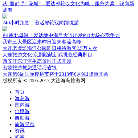
从“魔都”到“花城”，爱达邮轮以文化为帆，服务为桨，驶向新
蓝海
240小时免签，激活邮轮双向跨境游
PK南北母港！爱达地中海号大连出发的3大核心竞争力
我市三大景区迎来昨日迎来客流高峰
大连老虎滩海洋公园昨日接待游客2.5万人次
大连旅游文化:京剧院献新戏挑战经典剧目
西安沣东沣河生态景区正式开园
出境旅游教您通话巧省钱
大连第6届国际樱桃节将于2013年6月9日隆重开幕
版权所有 © 2005-2017 大连海岛旅游网
首页
海岛游
国内游
出境游
自助游
旅游景点
资讯
问答