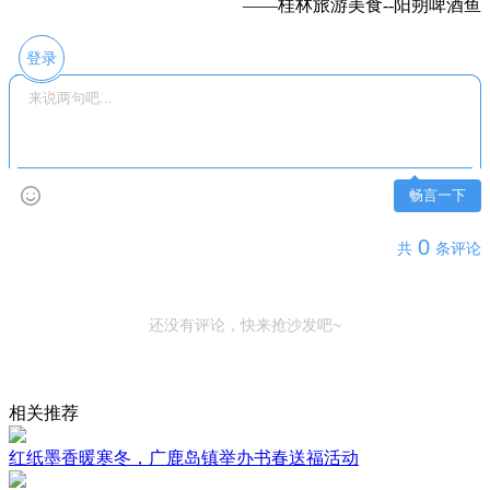
——桂林旅游美食--阳朔啤酒鱼
登录
畅言一下
0
共
条评论
还没有评论，快来抢沙发吧~
相关推荐
红纸墨香暖寒冬，广鹿岛镇举办书春送福活动