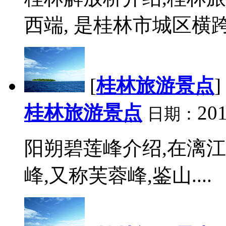
西端, 是桂林市城区横跨
[
桂林旅游景点
]
桂林旅游景点
201
日期：
阳朔碧莲峰介绍,在漓
峰,又称芙蓉峰,鉴山....