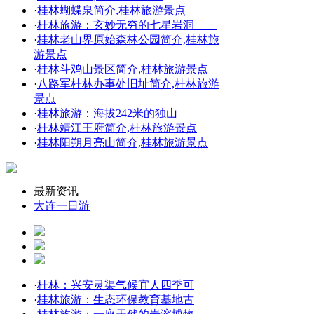
·
桂林蝴蝶泉简介,桂林旅游景点
·
桂林旅游：玄妙无穷的七星岩洞
·
桂林老山界原始森林公园简介,桂林旅
游景点
·
桂林斗鸡山景区简介,桂林旅游景点
·
八路军桂林办事处旧址简介,桂林旅游
景点
·
桂林旅游：海拔242米的独山
·
桂林靖江王府简介,桂林旅游景点
·
桂林阳朔月亮山简介,桂林旅游景点
最新资讯
大连一日游
·
桂林：兴安灵渠气候宜人四季可
·
桂林旅游：生态环保教育基地古