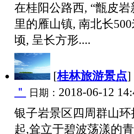
在桂阳公路西, “甑皮
里的雁山镇, 南北长500
顷, 呈长方形....
[
桂林旅游景点
]
＂
2018-06-12 14:
日期：
银子岩景区四周群山环
起,耸立于碧波荡漾的青湖