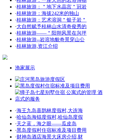
·
桂林旅游：一座天然的岩溶博物
·
桂林旅游：＂地下水晶宫＂冠岩
·
桂林旅游：海拔242米的独山
·
桂林旅游：艺术溶洞＂银子岩＂
·
大自然赋予桂林山水清奇俊秀的
·
桂林旅游——＂阳朔风景在兴坪
·
桂林旅游--岩溶地貌奇景穿山公
·
桂林旅游,资江介绍
渔家展示
·
海王九岛喜鹊林度假村,大连海
·
哈仙岛海锟度假村,哈仙岛度假
·
天之蓝，海之眼——瓜皮岛
·
黑岛度假村住宿标准及项目费用
·
财神岛酒店海景大床房介绍,财