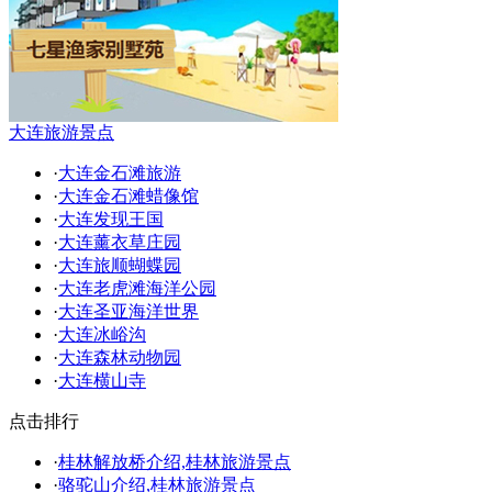
大连旅游景点
·
大连金石滩旅游
·
大连金石滩蜡像馆
·
大连发现王国
·
大连薰衣草庄园
·
大连旅顺蝴蝶园
·
大连老虎滩海洋公园
·
大连圣亚海洋世界
·
大连冰峪沟
·
大连森林动物园
·
大连横山寺
点击排行
·
桂林解放桥介绍,桂林旅游景点
·
骆驼山介绍,桂林旅游景点