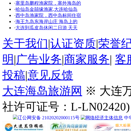
·
塞里岛鹏程渔家院，塞外海岛的
·
哈仙岛金囍缘渔家,大连哈仙岛
·
西中岛渔家院，西中岛标间住宿
·
海王九岛东海岸山庄 海岛上的
·
大连到瓜皮岛休闲二日游 天天
关于我们
|
认证资质
|
荣誉
明
|
广告业务
|
商家服务
|
客
投稿
|
意见反馈
大连海岛旅游网
※ 大连
社许可证号：L-LN02420)
辽公网安备 21020202000115号
中