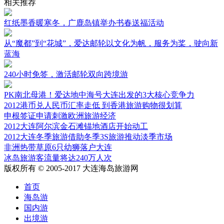
相关推荐
红纸墨香暖寒冬，广鹿岛镇举办书春送福活动
从“魔都”到“花城”，爱达邮轮以文化为帆，服务为桨，驶向新
蓝海
240小时免签，激活邮轮双向跨境游
PK南北母港！爱达地中海号大连出发的3大核心竞争力
2012港币兑人民币汇率走低 到香港旅游购物很划算
申根签证申请刺激欧洲旅游经济
2012大连阿尔滨金石滩锚地酒店开始动工
2012大连冬季旅游借助冬季3S旅游推动淡季市场
非洲热带草原6只幼狮落户大连
冰岛旅游客流量将达240万人次
版权所有 © 2005-2017 大连海岛旅游网
首页
海岛游
国内游
出境游