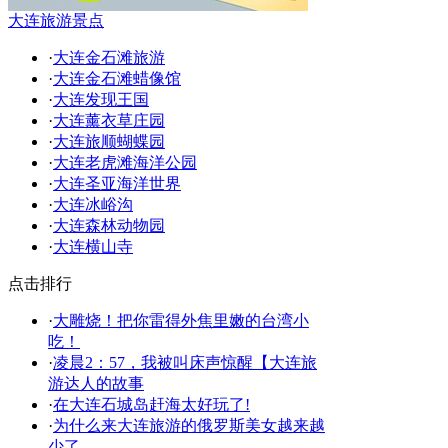
大连旅游景点
·
大连金石滩旅游
·
大连金石滩蜡像馆
·
大连发现王国
·
大连薰衣草庄园
·
大连旅顺蝴蝶园
·
大连老虎滩海洋公园
·
大连圣亚海洋世界
·
大连冰峪沟
·
大连森林动物园
·
大连横山寺
点击排行
·
大雕烧！把你雷得外焦里嫩的台湾小
吃！
·
凌晨2：57，我被叫床声惊醒【大连旅
游达人的故事
·
在大连石城岛赶海太好玩了!
·
为什么来大连旅游的俄罗斯美女越来越
少了