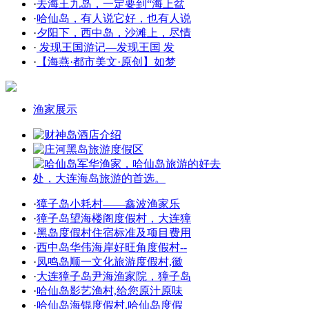
·
去海王九岛，一定要到“海上盆
·
哈仙岛，有人说它好，也有人说
·
夕阳下，西中岛，沙滩上，尽情
·
发现王国游记—发现王国 发
·
【海燕·都市美文·原创】如梦
渔家展示
·
獐子岛小耗村——鑫波渔家乐
·
獐子岛望海楼阁度假村，大连獐
·
黑岛度假村住宿标准及项目费用
·
西中岛华伟海岸好旺角度假村--
·
凤鸣岛顺一文化旅游度假村,徽
·
大连獐子岛尹海渔家院，獐子岛
·
哈仙岛影艺渔村,给您原汁原味
·
哈仙岛海锟度假村,哈仙岛度假