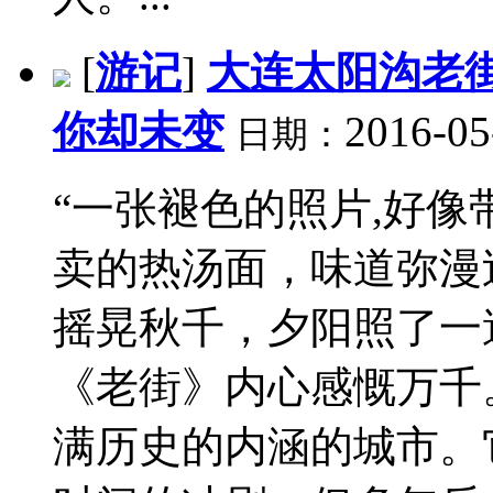
[
游记
]
大连太阳沟老
你却未变
2016-05
日期：
“一张褪色的照片,好
卖的热汤面，味道弥漫
摇晃秋千，夕阳照了一遍他
《老街》内心感慨万千
满历史的内涵的城市。