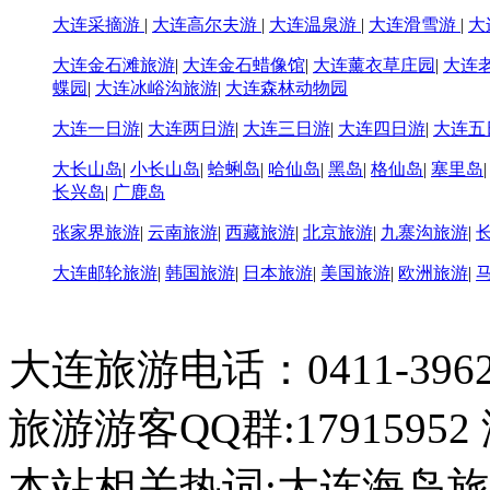
大连采摘游
|
大连高尔夫游
|
大连温泉游
|
大连滑雪游
|
大
大连金石滩旅游
|
大连金石蜡像馆
|
大连薰衣草庄园
|
大连
蝶园
|
大连冰峪沟旅游
|
大连森林动物园
大连一日游
|
大连两日游
|
大连三日游
|
大连四日游
|
大连五
大长山岛
|
小长山岛
|
蛤蜊岛
|
哈仙岛
|
黑岛
|
格仙岛
|
塞里岛
长兴岛
|
广鹿岛
张家界旅游
|
云南旅游
|
西藏旅游
|
北京旅游
|
九寨沟旅游
|
大连邮轮旅游
|
韩国旅游
|
日本旅游
|
美国旅游
|
欧洲旅游
|
大连旅游电话：0411-396226
旅游游客QQ群:17915952
本站相关热词:大连海岛旅游