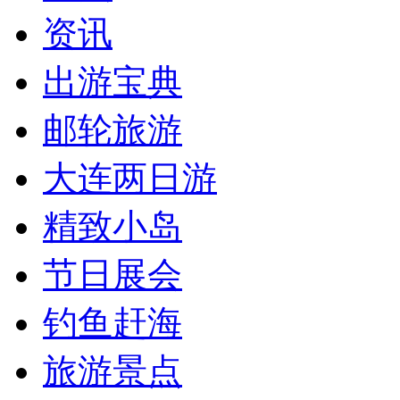
资讯
出游宝典
邮轮旅游
大连两日游
精致小岛
节日展会
钓鱼赶海
旅游景点