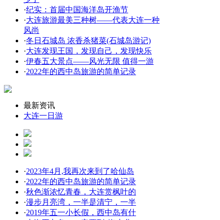
·
纪实：首届中国海洋岛开渔节
·
大连旅游最美三种树——代表大连一种
风尚
·
冬日石城岛 浓香杀猪菜(石城岛游记)
·
大连发现王国，发现自己，发现快乐
·
伊春五大景点——风光无限 值得一游
·
2022年的西中岛旅游的简单记录
最新资讯
大连一日游
·
2023年4月,我再次来到了哈仙岛
·
2022年的西中岛旅游的简单记录
·
秋色渐浓忆青春，大连赏枫叶的
·
漫步月亮湾，一半是清宁，一半
·
2019年五一小长假，西中岛有什