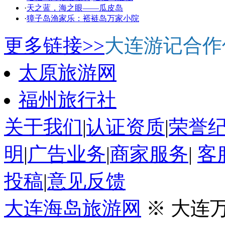
·
天之蓝，海之眼——瓜皮岛
·
獐子岛渔家乐：褡裢岛万家小院
更多链接>>
大连游记合作
太原旅游网
福州旅行社
关于我们
|
认证资质
|
荣誉
明
|
广告业务
|
商家服务
|
客
投稿
|
意见反馈
大连海岛旅游网
※ 大连