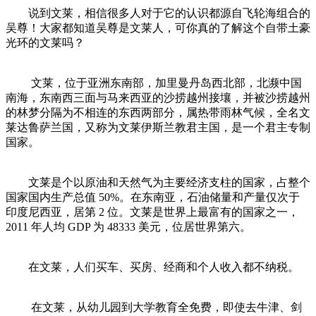
说到文莱，相信很多人对于它的认识都源自飞轮海组合的
吴尊！大家都知道吴尊是文莱人，可你真的了解这个自带土豪
光环的文莱吗？
文莱，位于亚洲东南部，加里曼丹岛西北部，北濒中国
南海，东南西三面与马来西亚的沙捞越州接壤，并被沙捞越州
的林梦分隔为不相连的东西两部分，属热带雨林气候，全名文
莱达鲁萨兰国，又称为文莱伊斯兰教君主国，是一个君主专制
国家。
文莱是个以原油和天然气为主要经济支柱的国家，占整个
国家国内生产总值 50%。在东南亚，石油储量和产量仅次于
印度尼西亚，居第 2 位。文莱是世界上最富有的国家之一，
2011 年人均 GDP 为 48333 美元，位居世界第六。
在文莱，人们买车、买房、经商和个人收入都不纳税。
在文莱，从幼儿园到大学教育全免费，即使去牛津、剑