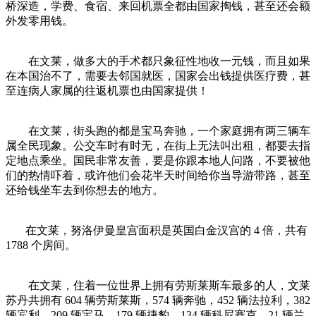
桥深造，学费、食宿、来回机票全都由国家掏钱，甚至还会额
外发零用钱。
在文莱，做多大的手术都只象征性地收一元钱，而且如果
在本国治不了，需要去邻国就医，国家会出钱提供医疗费，甚
至连病人家属的往返机票也由国家提供！
在文莱，街头跑的都是宝马奔驰，一个家庭拥有两三辆车
属全民现象。公交车时有时无，在街上无法叫出租，都要去指
定地点乘坐。国民非常友善，要是你跟本地人问路，不要被他
们的热情吓着，或许他们会花半天时间给你当导游带路，甚至
还给钱坐车去到你想去的地方。
在文莱，努洛伊曼皇宫面积是英国白金汉宫的 4 倍，共有
1788 个房间。
在文莱，住着一位世界上拥有劳斯莱斯车最多的人，文莱
苏丹共拥有 604 辆劳斯莱斯，574 辆奔驰，452 辆法拉利，382
辆宾利，209 辆宝马，179 辆捷豹，134 辆科尼赛克，21 辆兰