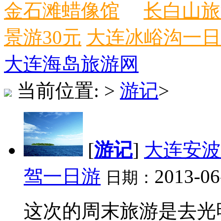
金石滩蜡像馆
长白山旅
景游30元
大连冰峪沟一日
大连海岛旅游网
当前位置:
>
游记
>
[
游记
]
大连安波
驾一日游
2013-06
日期：
这次的周末旅游是去光