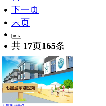
下一页
末页
共
17
页
165
条
大连旅游景点