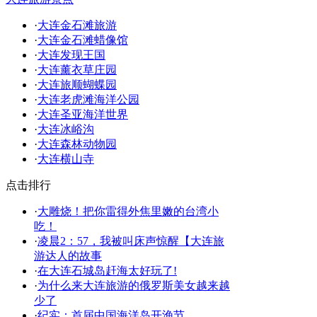
·
大连金石滩旅游
·
大连金石滩蜡像馆
·
大连发现王国
·
大连薰衣草庄园
·
大连旅顺蝴蝶园
·
大连老虎滩海洋公园
·
大连圣亚海洋世界
·
大连冰峪沟
·
大连森林动物园
·
大连横山寺
点击排行
·
大雕烧！把你雷得外焦里嫩的台湾小
吃！
·
凌晨2：57，我被叫床声惊醒【大连旅
游达人的故事
·
在大连石城岛赶海太好玩了!
·
为什么来大连旅游的俄罗斯美女越来越
少了
·
纪实：首届中国海洋岛开渔节