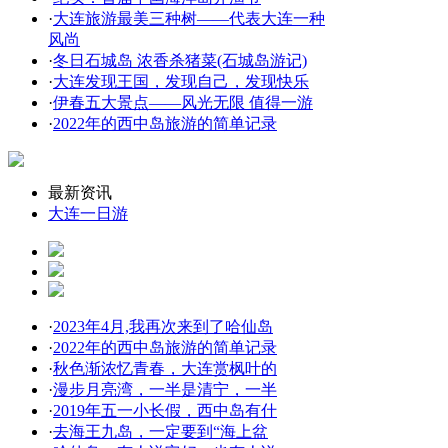
·
大连旅游最美三种树——代表大连一种
风尚
·
冬日石城岛 浓香杀猪菜(石城岛游记)
·
大连发现王国，发现自己，发现快乐
·
伊春五大景点——风光无限 值得一游
·
2022年的西中岛旅游的简单记录
最新资讯
大连一日游
·
2023年4月,我再次来到了哈仙岛
·
2022年的西中岛旅游的简单记录
·
秋色渐浓忆青春，大连赏枫叶的
·
漫步月亮湾，一半是清宁，一半
·
2019年五一小长假，西中岛有什
·
去海王九岛，一定要到“海上盆