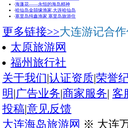
·
海蓬花——永恒的海岛精神
·
哈仙岛金囍缘渔家,大连哈仙岛
·
塞里岛纯鑫渔家 塞里岛旅游住
更多链接>>
大连游记合作
太原旅游网
福州旅行社
关于我们
|
认证资质
|
荣誉
明
|
广告业务
|
商家服务
|
客
投稿
|
意见反馈
大连海岛旅游网
※ 大连