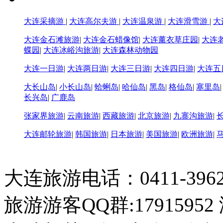
大连采摘游
|
大连高尔夫游
|
大连温泉游
|
大连滑雪游
|
大
大连金石滩旅游
|
大连金石蜡像馆
|
大连薰衣草庄园
|
大连
蝶园
|
大连冰峪沟旅游
|
大连森林动物园
大连一日游
|
大连两日游
|
大连三日游
|
大连四日游
|
大连五
大长山岛
|
小长山岛
|
蛤蜊岛
|
哈仙岛
|
黑岛
|
格仙岛
|
塞里岛
长兴岛
|
广鹿岛
张家界旅游
|
云南旅游
|
西藏旅游
|
北京旅游
|
九寨沟旅游
|
大连邮轮旅游
|
韩国旅游
|
日本旅游
|
美国旅游
|
欧洲旅游
|
大连旅游电话：0411-396226
旅游游客QQ群:17915952