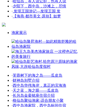
·
哈仙岛，有人说它好，也有人说
·
夕阳下，西中岛，沙滩上，尽情
·
发现王国游记—发现王国 发
·
【海燕·都市美文·原创】如梦
渔家展示
·
芙蓉树下的海之岛——瓜皮岛
·
财神岛别墅介绍
·
西中岛华伟海岸，真正的滨海渔
·
天之蓝，海之眼——瓜皮岛
·
长兴岛金銮铭座住宿介绍
·
格仙岛聚仙渔家-适合朋友小聚
·
西中岛渔家院，西中岛标间住宿