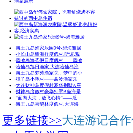
渔家展示
·
海王九岛渔家乐园9号-碧海雅居
·
小长山岛望海祥度假村.听涛,观
·
凤鸣岛海滨假日度假村——凤鸣
·
哈仙岛旭日渔家,大连哈仙岛渔
·
海王九岛梦苑渔家院，梦中的小
·
獐子岛小耗村——鑫波渔家乐
·
大连财神岛度假村豪华别墅A座
·
财神岛度假村豪华别墅B座海景
·
“面向大海，放飞心情”——瓜
·
海王九岛喜鹊林度假村,大连海
更多链接>>
大连游记合作