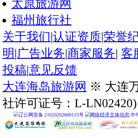
太原旅游网
福州旅行社
关于我们
|
认证资质
|
荣誉
明
|
广告业务
|
商家服务
|
客
投稿
|
意见反馈
大连海岛旅游网
※ 大连
社许可证号：L-LN02420)
辽公网安备 21020202000115号
中