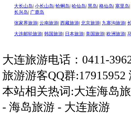
大长山岛
|
小长山岛
|
蛤蜊岛
|
哈仙岛
|
黑岛
|
格仙岛
|
塞里岛
长兴岛
|
广鹿岛
张家界旅游
|
云南旅游
|
西藏旅游
|
北京旅游
|
九寨沟旅游
|
大连邮轮旅游
|
韩国旅游
|
日本旅游
|
美国旅游
|
欧洲旅游
|
大连旅游电话：0411-396226
旅游游客QQ群:17915952
本站相关热词:大连海岛旅游
- 海岛旅游 - 大连旅游