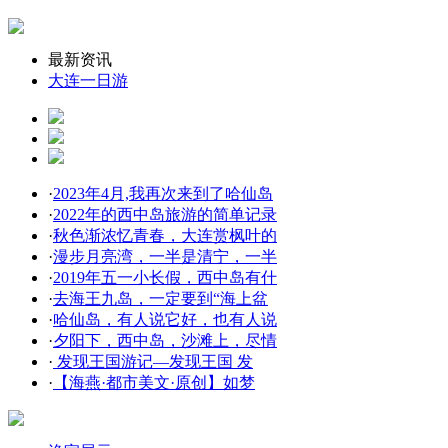
最新资讯
大连一日游
·
2023年4月,我再次来到了哈仙岛
·
2022年的西中岛旅游的简单记录
·
秋色渐浓忆青春，大连赏枫叶的
·
漫步月亮湾，一半是清宁，一半
·
2019年五一小长假，西中岛有什
·
去海王九岛，一定要到“海上盆
·
哈仙岛，有人说它好，也有人说
·
夕阳下，西中岛，沙滩上，尽情
·
发现王国游记—发现王国 发
·
【海燕·都市美文·原创】如梦