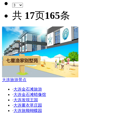
共
17
页
165
条
大连旅游景点
·
大连金石滩旅游
·
大连金石滩蜡像馆
·
大连发现王国
·
大连薰衣草庄园
·
大连旅顺蝴蝶园