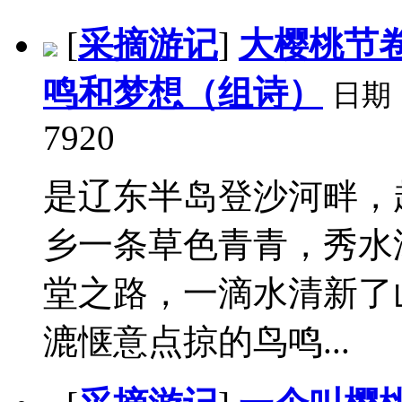
[
采摘游记
]
大樱桃节
鸣和梦想（组诗）
日期
7920
是辽东半岛登沙河畔，
乡一条草色青青，秀水
堂之路，一滴水清新了
漉惬意点掠的鸟鸣...