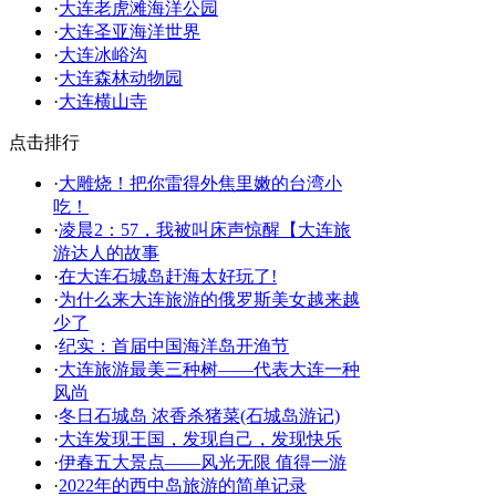
·
大连老虎滩海洋公园
·
大连圣亚海洋世界
·
大连冰峪沟
·
大连森林动物园
·
大连横山寺
点击排行
·
大雕烧！把你雷得外焦里嫩的台湾小
吃！
·
凌晨2：57，我被叫床声惊醒【大连旅
游达人的故事
·
在大连石城岛赶海太好玩了!
·
为什么来大连旅游的俄罗斯美女越来越
少了
·
纪实：首届中国海洋岛开渔节
·
大连旅游最美三种树——代表大连一种
风尚
·
冬日石城岛 浓香杀猪菜(石城岛游记)
·
大连发现王国，发现自己，发现快乐
·
伊春五大景点——风光无限 值得一游
·
2022年的西中岛旅游的简单记录