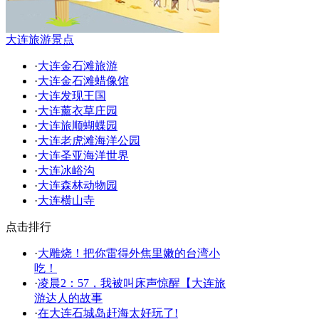
大连旅游景点
·
大连金石滩旅游
·
大连金石滩蜡像馆
·
大连发现王国
·
大连薰衣草庄园
·
大连旅顺蝴蝶园
·
大连老虎滩海洋公园
·
大连圣亚海洋世界
·
大连冰峪沟
·
大连森林动物园
·
大连横山寺
点击排行
·
大雕烧！把你雷得外焦里嫩的台湾小
吃！
·
凌晨2：57，我被叫床声惊醒【大连旅
游达人的故事
·
在大连石城岛赶海太好玩了!