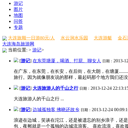
游记
图片
地图
问答
专题
大连旅顺一日游80元/人
水云涧水乐园
大连游艇
金石
大连海岛旅游网
当前位置:
>
游记
>
[
游记
]
在东莞塘厦，喝酒、打屁、聊女人
2013-12
日期：
在广东，在东莞，在长安，在后街，在大朗，在塘厦....
旅行。因为就像朋友说的那样，最起码那个地方我们还没有
[
游记
]
大连旅游人的千山之行
2013-12-24 22:13:1
日期：
大连旅游人的千山之行 ...
[
游记
]
边城孤独客 拂晓还故乡
2013-12-24 00:09:
日期：
浪迹在边城，笑谈在沱江，还是被遗忘的别乡浪子，还是
包，夜郸就是一个孤独的边城流浪客。 喜欢流浪，喜欢孤独，