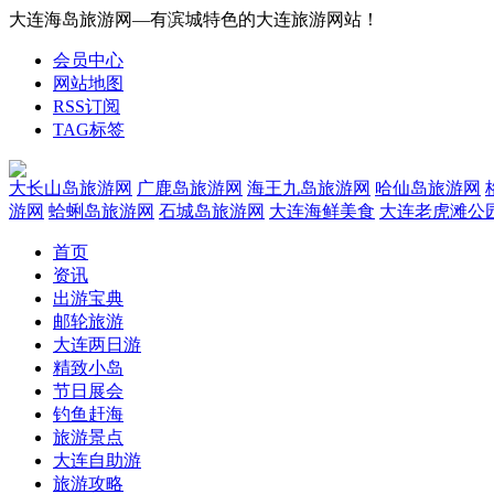
大连海岛旅游网—有滨城特色的大连旅游网站！
会员中心
网站地图
RSS订阅
TAG标签
大长山岛旅游网
广鹿岛旅游网
海王九岛旅游网
哈仙岛旅游网
游网
蛤蜊岛旅游网
石城岛旅游网
大连海鲜美食
大连老虎滩公
首页
资讯
出游宝典
邮轮旅游
大连两日游
精致小岛
节日展会
钓鱼赶海
旅游景点
大连自助游
旅游攻略