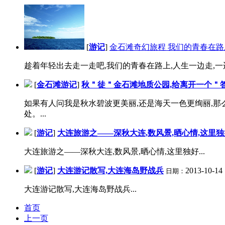
[
游记
]
金石滩奇幻旅程 我们的青春在路
趁着年轻出去走一走吧,我们的青春在路上,人生一边走,一边
[
金石滩游记
]
秋＂徒＂金石滩地质公园,给离开一个＂
如果有人问我是秋水碧波更美丽,还是海天一色更绚丽,那
处。...
[
游记
]
大连旅游之——深秋大连,数风景,晒心情,这里独
大连旅游之——深秋大连,数风景,晒心情,这里独好...
[
游记
]
大连游记散写,大连海岛野战兵
2013-10-14
日期：
大连游记散写,大连海岛野战兵...
首页
上一页