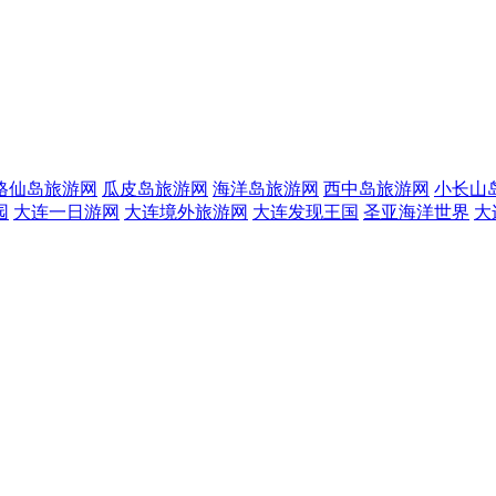
格仙岛旅游网
瓜皮岛旅游网
海洋岛旅游网
西中岛旅游网
小长山
园
大连一日游网
大连境外旅游网
大连发现王国
圣亚海洋世界
大