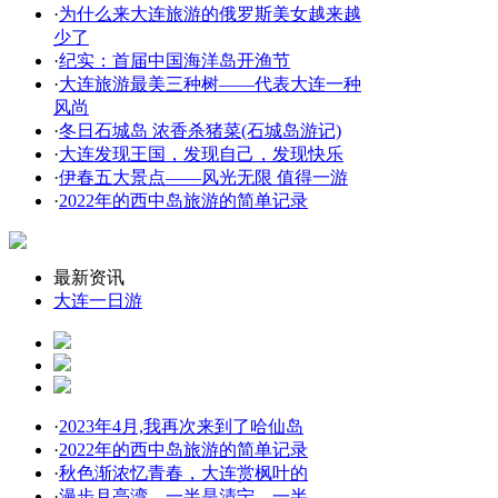
·
为什么来大连旅游的俄罗斯美女越来越
少了
·
纪实：首届中国海洋岛开渔节
·
大连旅游最美三种树——代表大连一种
风尚
·
冬日石城岛 浓香杀猪菜(石城岛游记)
·
大连发现王国，发现自己，发现快乐
·
伊春五大景点——风光无限 值得一游
·
2022年的西中岛旅游的简单记录
最新资讯
大连一日游
·
2023年4月,我再次来到了哈仙岛
·
2022年的西中岛旅游的简单记录
·
秋色渐浓忆青春，大连赏枫叶的
·
漫步月亮湾，一半是清宁，一半