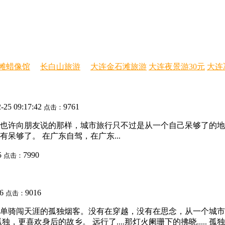
滩蜡像馆
长白山旅游
大连金石滩旅游
大连夜景游30元
大连
-25 09:17:42
9761
点击：
....也许向朋友说的那样，城市旅行只不过是从一个自己呆够了
呆够了。 在广东自驾，在广东...
5
7990
点击：
16
9016
点击：
单骑闯天涯的孤独烟客。没有在穿越，没有在思念，从一个城市
更喜欢身后的故乡。 远行了....那灯火阑珊下的拂晓.....