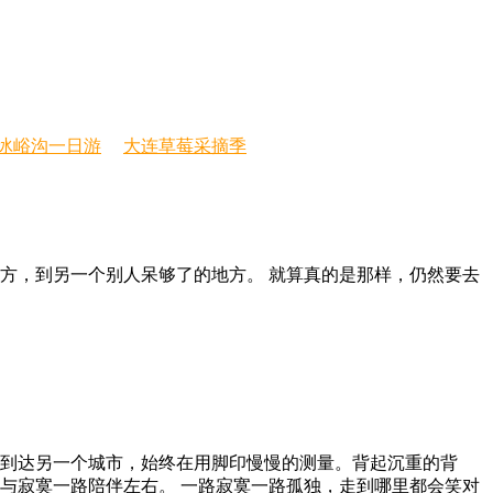
冰峪沟一日游
大连草莓采摘季
的地方，到另一个别人呆够了的地方。 就算真的是那样，仍然要去
到达另一个城市，始终在用脚印慢慢的测量。背起沉重的背
 孤独与寂寞一路陪伴左右。 一路寂寞一路孤独，走到哪里都会笑对