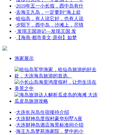
·
2019年五一小长假，西中岛有什
·
去海王九岛，一定要到“海上盆
·
哈仙岛，有人说它好，也有人说
·
夕阳下，西中岛，沙滩上，尽情
·
发现王国游记—发现王国 发
·
【海燕·都市美文·原创】如梦
渔家展示
·
大连长兴岛住宿接待介绍
·
大连财神岛度假村豪华别墅A座
·
大连财神岛酒店海景标准间介绍
·
海王九岛梦苑渔家院，梦中的小