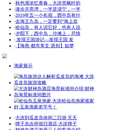
·
秋色渐浓忆青春，大连赏枫叶的
·
漫步月亮湾，一半是清宁，一半
·
2019年五一小长假，西中岛有什
·
去海王九岛，一定要到“海上盆
·
哈仙岛，有人说它好，也有人说
·
夕阳下，西中岛，沙滩上，尽情
·
发现王国游记—发现王国 发
·
【海燕·都市美文·原创】如梦
渔家展示
·
大连到瓜皮岛休闲二日游 天天
·
獐子岛吉祥假日酒店,大连獐子
·
财神岛酒店海景三人间客房介绍