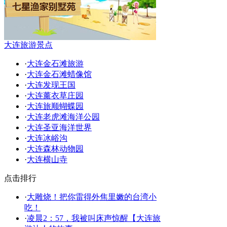
大连旅游景点
·
大连金石滩旅游
·
大连金石滩蜡像馆
·
大连发现王国
·
大连薰衣草庄园
·
大连旅顺蝴蝶园
·
大连老虎滩海洋公园
·
大连圣亚海洋世界
·
大连冰峪沟
·
大连森林动物园
·
大连横山寺
点击排行
·
大雕烧！把你雷得外焦里嫩的台湾小
吃！
·
凌晨2：57，我被叫床声惊醒【大连旅