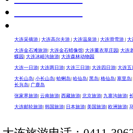
大连采摘游
|
大连高尔夫游
|
大连温泉游
|
大连滑雪游
|
大
大连金石滩旅游
|
大连金石蜡像馆
|
大连薰衣草庄园
|
大连
蝶园
|
大连冰峪沟旅游
|
大连森林动物园
大连一日游
|
大连两日游
|
大连三日游
|
大连四日游
|
大连五
大长山岛
|
小长山岛
|
蛤蜊岛
|
哈仙岛
|
黑岛
|
格仙岛
|
塞里岛
长兴岛
|
广鹿岛
张家界旅游
|
云南旅游
|
西藏旅游
|
北京旅游
|
九寨沟旅游
|
大连邮轮旅游
|
韩国旅游
|
日本旅游
|
美国旅游
|
欧洲旅游
|
大连旅游电话：0411-396226