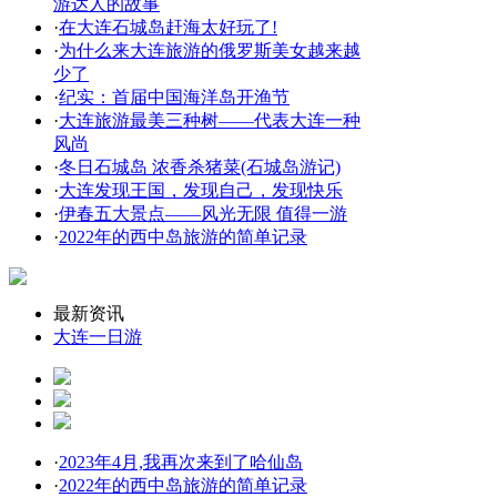
游达人的故事
·
在大连石城岛赶海太好玩了!
·
为什么来大连旅游的俄罗斯美女越来越
少了
·
纪实：首届中国海洋岛开渔节
·
大连旅游最美三种树——代表大连一种
风尚
·
冬日石城岛 浓香杀猪菜(石城岛游记)
·
大连发现王国，发现自己，发现快乐
·
伊春五大景点——风光无限 值得一游
·
2022年的西中岛旅游的简单记录
最新资讯
大连一日游
·
2023年4月,我再次来到了哈仙岛
·
2022年的西中岛旅游的简单记录