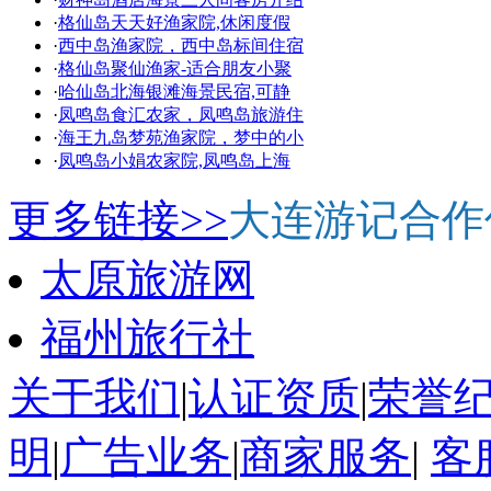
·
格仙岛天天好渔家院,休闲度假
·
西中岛渔家院，西中岛标间住宿
·
格仙岛聚仙渔家-适合朋友小聚
·
哈仙岛北海银滩海景民宿,可静
·
凤鸣岛食汇农家，凤鸣岛旅游住
·
海王九岛梦苑渔家院，梦中的小
·
凤鸣岛小娟农家院,凤鸣岛上海
更多链接>>
大连游记合作
太原旅游网
福州旅行社
关于我们
|
认证资质
|
荣誉
明
|
广告业务
|
商家服务
|
客