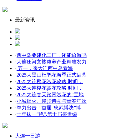
最新资讯
·
西中岛要建化工厂，还能旅游吗
·
大连庄河文旅康养产业精准发力
·
五一，来大连西中岛看海
·
2025大黑山杜鹃花海季正式启幕
·
2025大连樱花赏花攻略 时间，
·
2025大连樱花赏花攻略 时间，
·
2025大连春天踏青赏花的“宝地
·
小城烟火、漫步诗意与青春狂欢
·
拳力出击！首届“忠武搏决”搏
·
十年抹一”艳”,第十届盛世绿
大连一日游