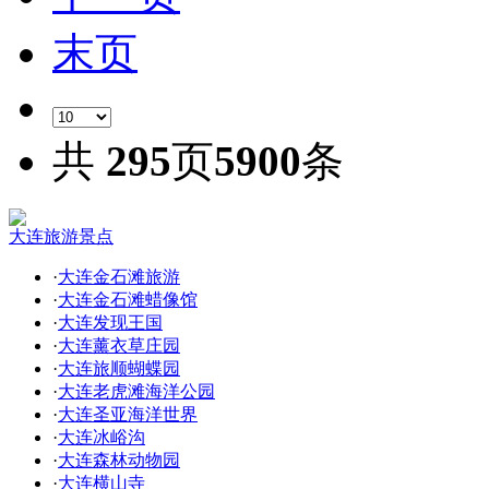
末页
共
295
页
5900
条
大连旅游景点
·
大连金石滩旅游
·
大连金石滩蜡像馆
·
大连发现王国
·
大连薰衣草庄园
·
大连旅顺蝴蝶园
·
大连老虎滩海洋公园
·
大连圣亚海洋世界
·
大连冰峪沟
·
大连森林动物园
·
大连横山寺