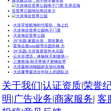
·
大连开世航海时代客轮，海上红
·
大连海盐世界公园电子门票
·
大连海盐世界公园
·
39°乐园-家庭出游，朋友聚会
·
星海会展mini嬉雪乐园价格,大
·
39°乐园-大连首座室外水乐园
·
云水谷漂流，体验秋天刺激第一
·
三寰牧场-秋天带孩子宠物在早
·
大连森林动物园超全游玩攻略
·
大连夏季最适合年轻人的团队活
关于我们
|
认证资质
|
荣誉
明
|
广告业务
|
商家服务
|
客