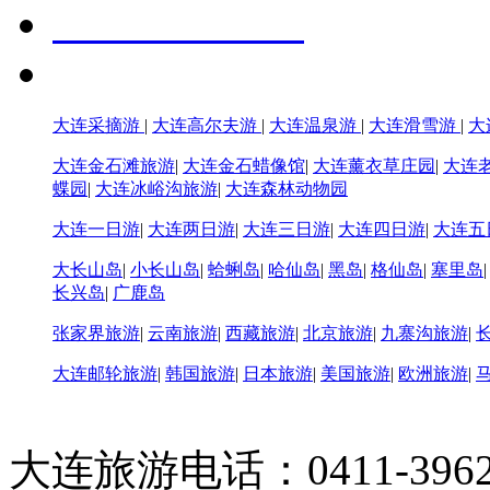
大连采摘游
|
大连高尔夫游
|
大连温泉游
|
大连滑雪游
|
大
大连金石滩旅游
|
大连金石蜡像馆
|
大连薰衣草庄园
|
大连
蝶园
|
大连冰峪沟旅游
|
大连森林动物园
大连一日游
|
大连两日游
|
大连三日游
|
大连四日游
|
大连五
大长山岛
|
小长山岛
|
蛤蜊岛
|
哈仙岛
|
黑岛
|
格仙岛
|
塞里岛
长兴岛
|
广鹿岛
张家界旅游
|
云南旅游
|
西藏旅游
|
北京旅游
|
九寨沟旅游
|
大连邮轮旅游
|
韩国旅游
|
日本旅游
|
美国旅游
|
欧洲旅游
|
大连旅游电话：0411-396226