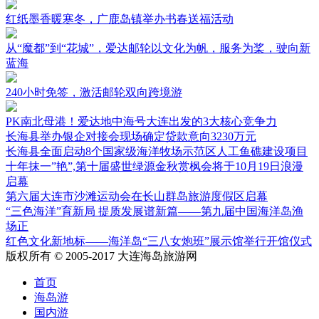
红纸墨香暖寒冬，广鹿岛镇举办书春送福活动
从“魔都”到“花城”，爱达邮轮以文化为帆，服务为桨，驶向新
蓝海
240小时免签，激活邮轮双向跨境游
PK南北母港！爱达地中海号大连出发的3大核心竞争力
长海县举办银企对接会现场确定贷款意向3230万元
长海县全面启动8个国家级海洋牧场示范区人工鱼礁建设项目
十年抹一”艳”,第十届盛世绿源金秋赏枫会将于10月19日浪漫
启幕
第六届大连市沙滩运动会在长山群岛旅游度假区启幕
“三色海洋”育新局 提质发展谱新篇——第九届中国海洋岛渔
场正
红色文化新地标——海洋岛“三八女炮班”展示馆举行开馆仪式
版权所有 © 2005-2017 大连海岛旅游网
首页
海岛游
国内游