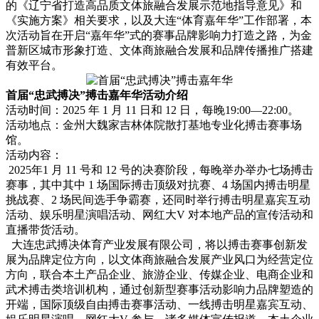
的《辽宁省打造高品质文体旅融合发展示范地指导意见》和
《实施方案》相关要求，以及大连“体育嘉年华”工作部署，本
次活动旨在开启“嘉年华”式的赛事品牌影响力打造之路，为金
普新区城市形象打造、文体商旅融合发展和品牌传播推广搭建
有效平台。
首届“忠武搏决”搏击嘉年华活动介绍
活动时间：2025 年 1 月 11 日和 12 日，每晚19:00—22:00。
活动地点：金州大魏家吉林体院散打基地专业化搏击赛事场
馆。
活动内容：
2025年1 月 11 号和 12 号的决赛阶段，每晚举办举办七场搏击
赛事，其中其中 1 场国际搏击顶级对抗赛、4 场国内搏击明星
挑战赛、2 场民间选手争霸赛，还同时举行搏击明星嘉宾互动
活动、娱乐明星演唱活动、网红大V 对本地产品的宣传活动和
直播带货活动。
大连忠武搏决体育产业发展有限公司，将以搏击赛事创新发
展为品牌定位方向，以文体商旅融合发展产业风口为经营定位
方向，联合本土产品企业、旅游企业、传媒企业、电商企业和
武术搏击类培训机构，通过创新型赛事活动影响力品牌塑造的
开端，国际顶级自由搏击赛事活动、一线搏击明星嘉宾互动、