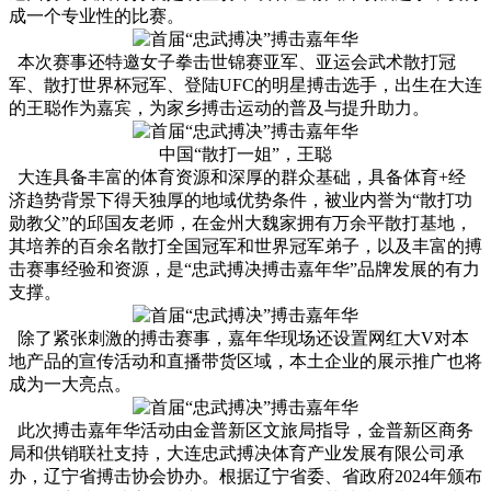
成一个专业性的比赛。
本次赛事还特邀女子拳击世锦赛亚军、亚运会武术散打冠
军、散打世界杯冠军、登陆UFC的明星搏击选手，出生在大连
的王聪作为嘉宾，为家乡搏击运动的普及与提升助力。
中国“散打一姐”，王聪
大连具备丰富的体育资源和深厚的群众基础，具备体育+经
济趋势背景下得天独厚的地域优势条件，被业内誉为“散打功
勋教父”的邱国友老师，在金州大魏家拥有万余平散打基地，
其培养的百余名散打全国冠军和世界冠军弟子，以及丰富的搏
击赛事经验和资源，是“忠武搏决搏击嘉年华”品牌发展的有力
支撑。
除了紧张刺激的搏击赛事，嘉年华现场还设置网红大V对本
地产品的宣传活动和直播带货区域，本土企业的展示推广也将
成为一大亮点。
此次搏击嘉年华活动由金普新区文旅局指导，金普新区商务
局和供销联社支持，大连忠武搏决体育产业发展有限公司承
办，辽宁省搏击协会协办。根据辽宁省委、省政府2024年颁布