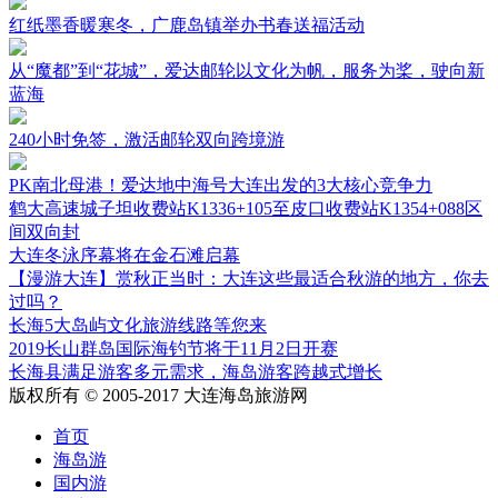
红纸墨香暖寒冬，广鹿岛镇举办书春送福活动
从“魔都”到“花城”，爱达邮轮以文化为帆，服务为桨，驶向新
蓝海
240小时免签，激活邮轮双向跨境游
PK南北母港！爱达地中海号大连出发的3大核心竞争力
鹤大高速城子坦收费站K1336+105至皮口收费站K1354+088区
间双向封
大连冬泳序幕将在金石滩启幕
【漫游大连】赏秋正当时：大连这些最适合秋游的地方，你去
过吗？
长海5大岛屿文化旅游线路等您来
2019长山群岛国际海钓节将于11月2日开赛
长海县满足游客多元需求，海岛游客跨越式增长
版权所有 © 2005-2017 大连海岛旅游网
首页
海岛游
国内游