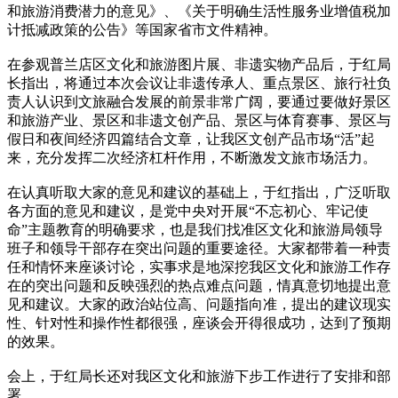
和旅游消费潜力的意见》、《关于明确生活性服务业增值税加
计抵减政策的公告》等国家省市文件精神。
在参观普兰店区文化和旅游图片展、非遗实物产品后，于红局
长指出，将通过本次会议让非遗传承人、重点景区、旅行社负
责人认识到文旅融合发展的前景非常广阔，要通过要做好景区
和旅游产业、景区和非遗文创产品、景区与体育赛事、景区与
假日和夜间经济四篇结合文章，让我区文创产品市场“活”起
来，充分发挥二次经济杠杆作用，不断激发文旅市场活力。
在认真听取大家的意见和建议的基础上，于红指出，广泛听取
各方面的意见和建议，是党中央对开展“不忘初心、牢记使
命”主题教育的明确要求，也是我们找准区文化和旅游局领导
班子和领导干部存在突出问题的重要途径。大家都带着一种责
任和情怀来座谈讨论，实事求是地深挖我区文化和旅游工作存
在的突出问题和反映强烈的热点难点问题，情真意切地提出意
见和建议。大家的政治站位高、问题指向准，提出的建议现实
性、针对性和操作性都很强，座谈会开得很成功，达到了预期
的效果。
会上，于红局长还对我区文化和旅游下步工作进行了安排和部
署。