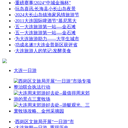
·
重磅赛事!2024“中城金瀚杯”
·
玩岛喜讯:长海县小长山岛夜景
·
2024大长山岛镇渔家风情旅游节
·
2011大连国际啤酒节“慕尼黑大
·
五一大连旅游第一站----金石滩
·
五一大连旅游第一站----金石滩
·
为大连旅游助力——大学生城市
·
功成名遂!!大连金普新区获评省
·
大连旅游人的笔记:发酵美食
大连一日游
·
西岗区文旅局开展“一日游”市
·
大连旅顺一日游--重现历史