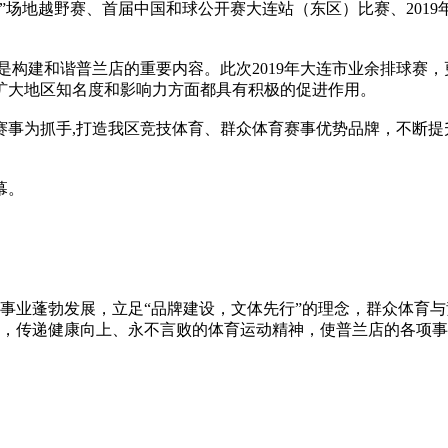
杯”场地越野赛、首届中国和球公开赛大连站（东区）比赛、201
是构建和谐普兰店的重要内容。此次2019年大连市业余排球赛
扩大地区知名度和影响力方面都具有积极的促进作用。
事为抓手,打造我区竞技体育、群众体育赛事优势品牌，不断提升
幕。
事业蓬勃发展，立足“品牌建设，文体先行”的理念，群众体育
，传递健康向上、永不言败的体育运动精神，使普兰店的各项事