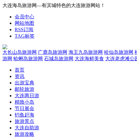
大连海岛旅游网—有滨城特色的大连旅游网站！
会员中心
网站地图
RSS订阅
TAG标签
大长山岛旅游网
广鹿岛旅游网
海王九岛旅游网
哈仙岛旅游网
游网
蛤蜊岛旅游网
石城岛旅游网
大连海鲜美食
大连老虎滩公
首页
资讯
出游宝典
邮轮旅游
大连两日游
精致小岛
节日展会
钓鱼赶海
旅游景点
大连自助游
旅游攻略