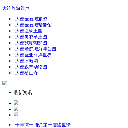
大连旅游景点
·
大连金石滩旅游
·
大连金石滩蜡像馆
·
大连发现王国
·
大连薰衣草庄园
·
大连旅顺蝴蝶园
·
大连老虎滩海洋公园
·
大连圣亚海洋世界
·
大连冰峪沟
·
大连森林动物园
·
大连横山寺
最新资讯
·
十年抹一”艳”,第十届盛世绿