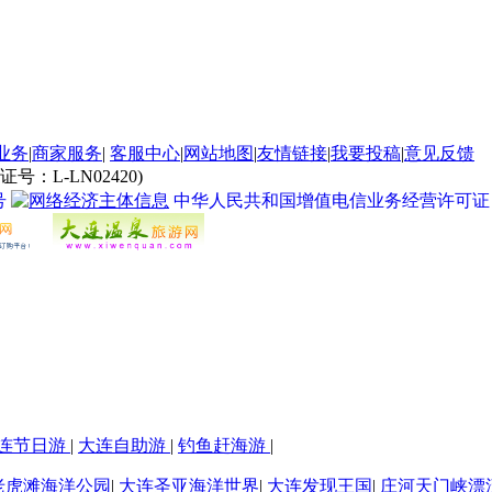
业务
|
商家服务
|
客服中心
|
网站地图
|
友情链接
|
我要投稿
|
意见反馈
L-LN02420)
号
中华人民共和国增值电信业务经营许可证 经营许
连节日游
|
大连自助游
|
钓鱼赶海游
|
老虎滩海洋公园
|
大连圣亚海洋世界
|
大连发现王国
|
庄河天门峡漂