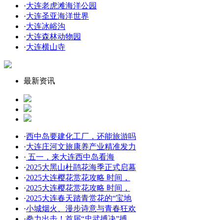
·
大连老虎滩海洋公园
·
大连圣亚海洋世界
·
大连冰峪沟
·
大连森林动物园
·
大连横山寺
最新资讯
·
西中岛要建化工厂，还能旅游吗
·
大连庄河文旅康养产业精准发力
·
五一，来大连西中岛看海
·
2025大黑山杜鹃花海季正式启幕
·
2025大连樱花赏花攻略 时间，
·
2025大连樱花赏花攻略 时间，
·
2025大连春天踏青赏花的“宝地
·
小城烟火、漫步诗意与青春狂欢
·
拳力出击！首届“忠武搏决”搏