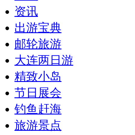
资讯
出游宝典
邮轮旅游
大连两日游
精致小岛
节日展会
钓鱼赶海
旅游景点