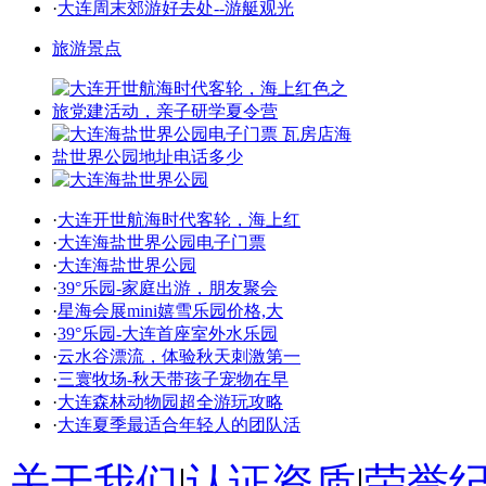
·
大连周末郊游好去处--游艇观光
旅游景点
·
大连开世航海时代客轮，海上红
·
大连海盐世界公园电子门票
·
大连海盐世界公园
·
39°乐园-家庭出游，朋友聚会
·
星海会展mini嬉雪乐园价格,大
·
39°乐园-大连首座室外水乐园
·
云水谷漂流，体验秋天刺激第一
·
三寰牧场-秋天带孩子宠物在早
·
大连森林动物园超全游玩攻略
·
大连夏季最适合年轻人的团队活
关于我们
|
认证资质
|
荣誉