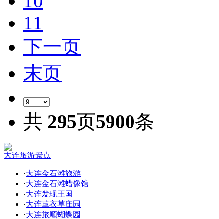
10
11
下一页
末页
共
295
页
5900
条
大连旅游景点
·
大连金石滩旅游
·
大连金石滩蜡像馆
·
大连发现王国
·
大连薰衣草庄园
·
大连旅顺蝴蝶园