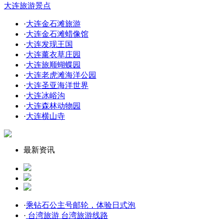
大连旅游景点
·
大连金石滩旅游
·
大连金石滩蜡像馆
·
大连发现王国
·
大连薰衣草庄园
·
大连旅顺蝴蝶园
·
大连老虎滩海洋公园
·
大连圣亚海洋世界
·
大连冰峪沟
·
大连森林动物园
·
大连横山寺
最新资讯
·
乘钻石公主号邮轮，体验日式泡
·
台湾旅游 台湾旅游线路