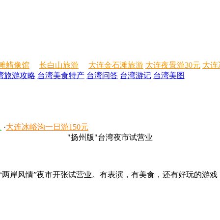
滩蜡像馆
长白山旅游
大连金石滩旅游
大连夜景游30元
大连
湾旅游攻略
台湾美食特产
台湾问答
台湾游记
台湾美图
人
·
大连冰峪沟一日游150元
"扬州版"台湾夜市试营业
局里“两岸风情”夜市开张试营业。有表演，有美食，还有好玩的游戏