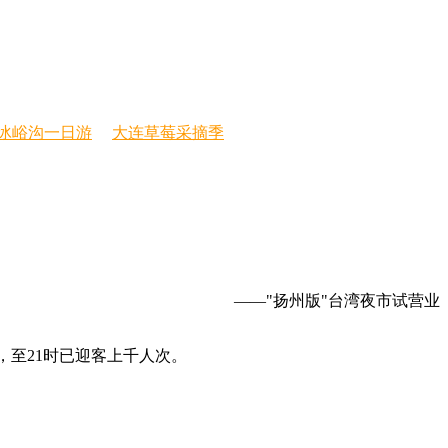
冰峪沟一日游
大连草莓采摘季
——"扬州版"台湾夜市试营业
，至21时已迎客上千人次。