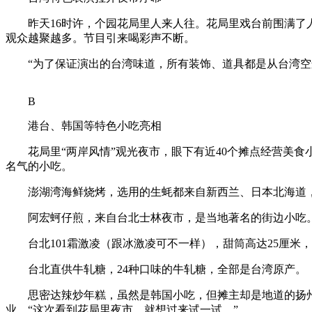
昨天16时许，个园花局里人来人往。花局里戏台前围满了人，戏
观众越聚越多。节目引来喝彩声不断。
“为了保证演出的台湾味道，所有装饰、道具都是从台湾空运
B
港台、韩国等特色小吃亮相
花局里“两岸风情”观光夜市，眼下有近40个摊点经营美食
名气的小吃。
澎湖湾海鲜烧烤，选用的生蚝都来自新西兰、日本北海道，比
阿宏蚵仔煎，来自台北士林夜市，是当地著名的街边小吃
台北101霜激凌（跟冰激凌可不一样），甜筒高达25厘米
台北直供牛轧糖，24种口味的牛轧糖，全部是台湾原产。
思密达辣炒年糕，虽然是韩国小吃，但摊主却是地道的扬州
业，“这次看到花局里夜市，就想过来试一试。”