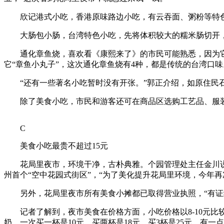
欣记港式小吃，香港原味路边小吃，有云吞面、粥粉等特
大肠包小肠，台湾特色小吃，先将体积较大的糯米肠切开，
通化章鱼烧，喜欢看《康熙来了》的市民可能熟悉，因为它曾
它“章鱼小丸子”，这次通化章鱼烧有4种，都是传统的台湾口味
“还有一些著名小吃暂时没有开张。”郭正介绍，如原住民石
除了美食小吃，市民和游客还可在商品区选购工艺品、服装
C
美食小吃最贵不超过15元
花局里夜市，环境干净，古朴典雅。个园管理处主任金川说，
州首个“空中花园式街区”，“为了美化提升花局里环境，今年
另外，花局里夜市所有美食小摊都已取得营业执照，“有证经
记者了解到，夜市美食在价格方面，小吃价格以8-10元比较多
奶，一次买一杯是10元，买两杯是18元，买3杯是25元，有一