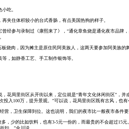
色小吃。
再夹住体积较小的台式香肠，有点美国热狗的样子。
经参与录制过《康熙来了》，“通化章鱼烧是通化夜市品牌，具
。
板烧肉，因为摊主是原住民阿美族人，这两天要参加阿美族的
等，如静香工艺、手工制作银饰等。
花局里街区从开街以来，定位就是“青年文化休闲街区”，并成
再次投入100万，提升景观。”可以说，花局里街区既有古风，也
营，卫生保障到位。这也说明，我们的夜市比一般夜市条件要
，少的比如饮料，也有3-5元一份的，而最贵的不会超过15元。
点折扣。”金川说。