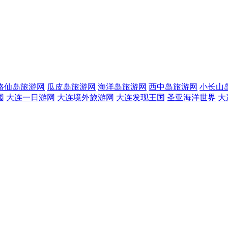
格仙岛旅游网
瓜皮岛旅游网
海洋岛旅游网
西中岛旅游网
小长山
园
大连一日游网
大连境外旅游网
大连发现王国
圣亚海洋世界
大