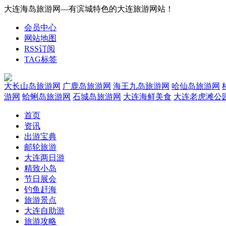
大连海岛旅游网—有滨城特色的大连旅游网站！
会员中心
网站地图
RSS订阅
TAG标签
大长山岛旅游网
广鹿岛旅游网
海王九岛旅游网
哈仙岛旅游网
游网
蛤蜊岛旅游网
石城岛旅游网
大连海鲜美食
大连老虎滩公
首页
资讯
出游宝典
邮轮旅游
大连两日游
精致小岛
节日展会
钓鱼赶海
旅游景点
大连自助游
旅游攻略