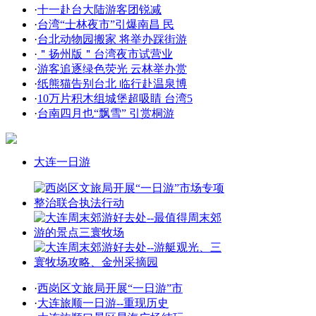
·
十一赴台大陆游客团锐减
·
台湾“士林夜市”引爆南昌 民
·
台北动物园搬家 将举办踩街游
·
＂扬州版＂台湾夜市试营业
·
游客追逐绿色荧光 云林举办赏
·
纸熊猫告别台北 临行赴温泉博
·
10万片积木组城堡超吸睛 台湾5
·
台南四月也“飘雪” 引赏桐游
大连一日游
·
西岗区文旅局开展“一日游”市
·
大连旅顺一日游--重现历史