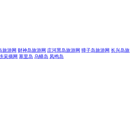
岛旅游网
财神岛旅游网
庄河黑岛旅游网
獐子岛旅游网
长兴岛旅
连采摘网
塞里岛
乌蟒岛
凤鸣岛