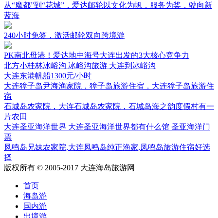
从“魔都”到“花城”，爱达邮轮以文化为帆，服务为桨，驶向新
蓝海
240小时免签，激活邮轮双向跨境游
PK南北母港！爱达地中海号大连出发的3大核心竞争力
北方小桂林冰峪沟 冰峪沟旅游 大连到冰峪沟
大连东港帆船1300元/小时
大连獐子岛尹海渔家院，獐子岛旅游住宿，大连獐子岛旅游住
宿
石城岛农家院，大连石城岛农家院，石城岛海之韵度假村有一
片农田
大连圣亚海洋世界 大连圣亚海洋世界都有什么馆 圣亚海洋门
票
凤鸣岛兄妹农家院,大连凤鸣岛纯正渔家,凤鸣岛旅游住宿好选
择
版权所有 © 2005-2017 大连海岛旅游网
首页
海岛游
国内游
出境游