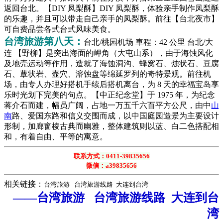
返回台北。【DIY 凤梨酥】DIY 凤梨酥，体验亲手制作凤梨酥
的乐趣，并且可以带走自己亲手的凤梨酥。前往【台北夜市】
可自费品尝各式台式风味美食。
台湾旅游第八天：
台北/桃园机场 車程：42 公里 台北/大
连
【野柳】是突出海面的岬角（大屯山系），由于海蚀风化
及地壳运动等作用，造就了海蚀洞沟、蜂窝石、烛状石、豆腐
石、蕈状岩、壶穴、溶蚀盘等绵延罗列的奇特景观。前往机
场，由专人办理好搭机手续后搭机离台，为 8 天的幸福宝岛享
乐时光划下完美的句点。【中正纪念堂】于 1975 年，为纪念
蒋介石而建，幅员广阔，占地一万五千六百平方公尺，由中
山
南
路、爱国东路和信义交围而成，以中国庭园造景为主要设计
形制，加廊窗棱古典而幽雅，整体建筑则以蓝、白二色搭配相
和，有着自由、平等的寓意。
联系方式：0411-39835656
微信：a39835656
相关链接：
台湾旅游 台湾旅游线路
大连到台湾
——
台湾旅游 台湾旅游线路
大连到台
湾