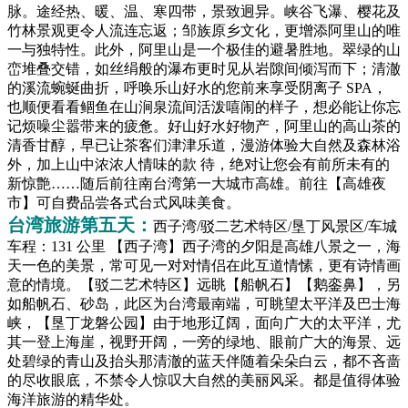
脉。途经热、暖、温、寒四带，景致迥异。峡谷飞瀑、樱花及
竹林景观更令人流连忘返；邹族原乡文化，更增添阿里山的唯
一与独特性。此外，阿里山是一个极佳的避暑胜地。翠绿的山
峦堆叠交错，如丝绢般的瀑布更时见从岩隙间倾泻而下；清澈
的溪流蜿蜒曲折，呼唤乐山好水的您前来享受阴离子 SPA，
也顺便看看鲴鱼在山涧泉流间活泼嘻闹的样子，想必能让你忘
记烦噪尘嚣带来的疲惫。好山好水好物产，阿里山的高山茶的
清香甘醇，早已让茶客们津津乐道，漫游体验大自然及森林浴
外，加上山中浓浓人情味的款
待，绝对让您会有前所未有的
新惊艶……随后前往南台湾第一大城市高雄。前往【高雄夜
市】可自费品尝各式台式风味美食。
台湾旅游第五天：
西子湾/驳二艺术特区/垦丁风景区/车城
车程：131 公里 【西子湾】西子湾的夕阳是高雄八景之一，海
天一色的美景，常可见一对对情侣在此互道情愫，更有诗情画
意的情境。【驳二艺术特区】远眺【船帆石】【鹅銮鼻】，另
如船帆石、砂岛，此区为台湾最南端，可眺望太平洋及巴士海
峡，【垦丁龙磐公园】由于地形辽阔，面向广大的太平洋，尤
其一登上海崖，视野开阔，一旁的绿地、眼前广大的海景、远
处碧绿的青山及抬头那清澈的蓝天伴随着朵朵白云，都不吝啬
的尽收眼底，不禁令人惊叹大自然的美丽风采。都是值得体验
海洋旅游的精华处。