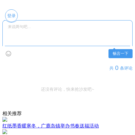
登录
畅言一下
0
共
条评论
还没有评论，快来抢沙发吧~
相关推荐
红纸墨香暖寒冬，广鹿岛镇举办书春送福活动