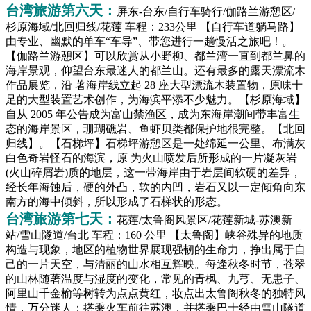
台湾旅游第六天：
屏东-台东/自行车骑行/伽路兰游憩区/
杉原海域/北回归线/花莲 车程：233公里
【自行车道躺马路】
由专业、幽默的单车“车导”、带您进行一趟慢活之旅吧！。
【伽路兰游憩区】可以欣赏从小野柳、都兰湾一直到都兰鼻的
海岸景观，仰望台东最迷人的都兰山。还有最多的露天漂流木
作品展览，沿
著海岸线立起 28 座大型漂流木装置物，原味十
足的大型装置艺术创作，为海滨平添不少魅力。【杉原海域】
自从 2005 年公告成为富山禁渔区，成为东海岸潮间带丰富生
态的海岸景区，珊瑚礁岩、鱼虾贝类都保护地很完整。【北回
归线】。【石梯坪】石梯坪游憩区是一处绵延一公里、布满灰
白色奇岩怪石的海滨，原
为火山喷发后所形成的一片凝灰岩
(火山碎屑岩)质的地层，这一带海岸由于岩层间软硬的差异，
经长年海蚀后，硬的外凸，软的内凹，岩石又以一定倾角向东
南方的海中倾斜，所以形成了石梯状的形态。
台湾旅游第七天：
花莲/太鲁阁风景区/花莲新城-苏澳新
站/雪山隧道/台北 车程：160 公里 【太鲁阁】峡谷殊异的地质
构造与现象，地区的植物世界展现强韧的生命力，挣出属于自
己的一片天空，与清丽的山水相互辉映。每逢秋冬时节，苍翠
的山林随著温度与湿度的变化，常见的青枫、九芎、无患子、
阿里山千金榆等树转为点点黄红，妆点出太鲁阁秋冬的独特风
情，万分迷人；搭乘火车前往苏澳，并搭乘巴士经由雪山隧道