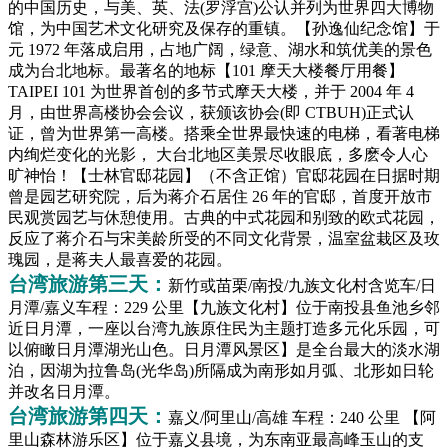
的中国历史，与美、英、法(罗浮宫)公认并列为世界四大博物
馆，为中国艺术文化研究及保存的重镇。【孙逸仙纪念馆】于
元 1972 年落成启用，占地广阔，绿意、湖水和筑优美的景色
成为台北地标。最著名的地标【101 摩天大楼餐厅用餐】
TAIPEI 101 为世界首创的多节式摩天大楼，并于 2004 年 4
月，由世界高楼协会会议，获颁该协会(即 CTBUH)正式认
证，曾为世界第一高楼。搭乘全世界最快速的电梯，看著电梯
内绚烂变化的光影， 大台北地区美景尽收眼底，多麽令人心
旷神怡！【士林官邸花园】（不含正馆）官邸花园在日据时期
曾是园艺研究院，后为蒋介石居住 26 年的官邸，首度开放市
民观赏园艺与休憩使用。古典的中式花园和别致的欧式花园，
反应了蒋介石与宋美龄所受的不同文化背景，温室盆栽区及玫
瑰园，是蒋夫人最喜爱的花园。
台湾旅游第三天：
新竹或苗栗/南投/九族文化村含览车/日
月潭/嘉义车程：229 公里【九族文化村】位于南投县鱼池乡邻
近日月潭，一座以台湾九族原住民为主题打造多元化乐园，可
以俯瞰日月潭湖光山色。日月潭风景区】是全台最大的淡水湖
泊，因湖为拉鲁岛(光华岛)所隔成为南形如月弧、北形如日轮
并改名日月潭。
台湾旅游第四天：
嘉义/阿里山/高雄 车程：240 公里
【阿
里山森林游乐区】位于嘉义县境，为东南亚最高峰玉山的支