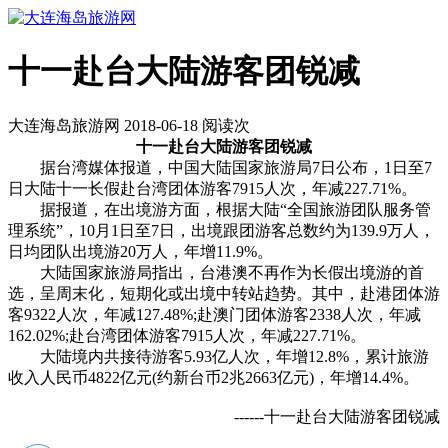
十一赴台大陆游客团锐减
大连海岛旅游网 2018-06-18 阅读
次
十一赴台大陆游客团锐减
据台湾媒体报道，中国大陆国家旅游局7日公布，1日至7
日大陆十一长假赴台湾团体游客7915人次，年减227.71%。
据报道，在出境游方面，根据大陆“全国旅游团队服务管
理系统”，10月1日至7日，出境跟团游客总数约为139.9万人，
日均团队出境游20万人，年增11.9%。
大陆国家旅游局指出，台港澳不再作为长假出境游的首
选，呈周末化，短期化或出境中转站趋势。其中，赴港团体游
客9322人次，年减127.48%;赴澳门团体游客2338人次，年减
162.02%;赴台湾团体游客7915人次，年减227.71%。
大陆境内共接待游客5.93亿人次，年增12.8%，累计旅游
收入人民币4822亿元(约新台币2兆2663亿元)，年增14.4%。
------十一赴台大陆游客团锐减