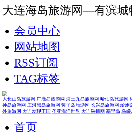
大连海岛旅游网—有滨城
会员中心
网站地图
RSS订阅
TAG标签
大长山岛旅游网
广鹿岛旅游网
海王九岛旅游网
哈仙岛旅游网
神岛旅游网
庄河黑岛旅游网
獐子岛旅游网
长兴岛旅游网
蛤蜊
外旅游网
大连发现王国
圣亚海洋世界
大连采摘网
塞里岛
乌蟒
首页