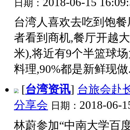
2018-06-15 16:09
日期：
台湾人喜欢去吃到饱餐厅
者看到商机,餐厅开越大,
米),将近有9个半篮球场
料理,90%都是新鲜现做..
[
台湾资讯
]
台旅会赴
分享会
2018-06-1
日期：
林蔚参加“中南大学百