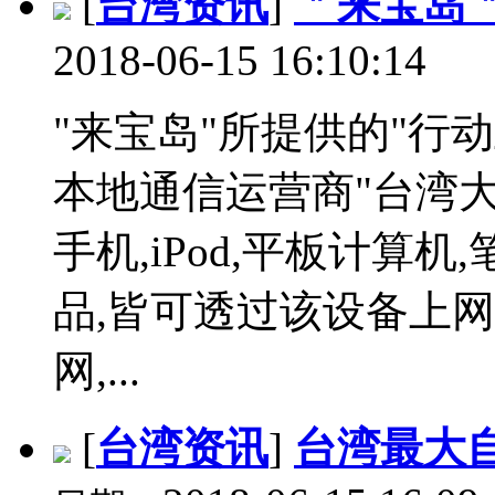
[
台湾资讯
]
＂来宝岛＂
2018-06-15 16:10:14
"来宝岛"所提供的"行动上网
本地通信运营商"台湾大哥
手机,iPod,平板计算机
品,皆可透过该设备上
网,...
[
台湾资讯
]
台湾最大