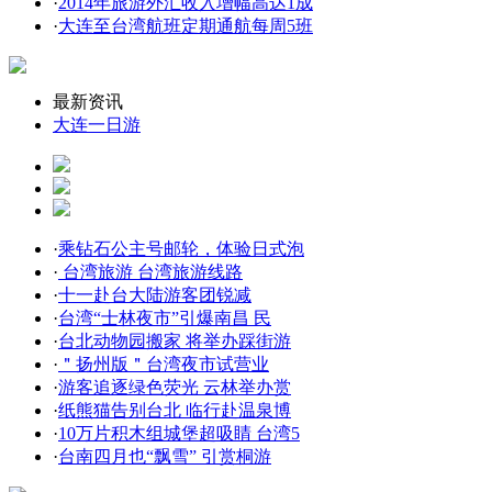
·
2014年旅游外汇收入增幅高达1成
·
大连至台湾航班定期通航每周5班
最新资讯
大连一日游
·
乘钻石公主号邮轮，体验日式泡
·
台湾旅游 台湾旅游线路
·
十一赴台大陆游客团锐减
·
台湾“士林夜市”引爆南昌 民
·
台北动物园搬家 将举办踩街游
·
＂扬州版＂台湾夜市试营业
·
游客追逐绿色荧光 云林举办赏
·
纸熊猫告别台北 临行赴温泉博
·
10万片积木组城堡超吸睛 台湾5
·
台南四月也“飘雪” 引赏桐游