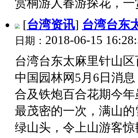
赏桐游人春游探花，一赏
[
台湾资讯
]
台湾台东
2018-06-15 16:28
日期：
台湾台东太麻里针山区
中国园林网5月6日消
合及铁炮百合花期今年
最茂密的一次，满山的
绿山头，令上山游客惊