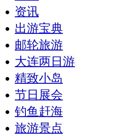
资讯
出游宝典
邮轮旅游
大连两日游
精致小岛
节日展会
钓鱼赶海
旅游景点