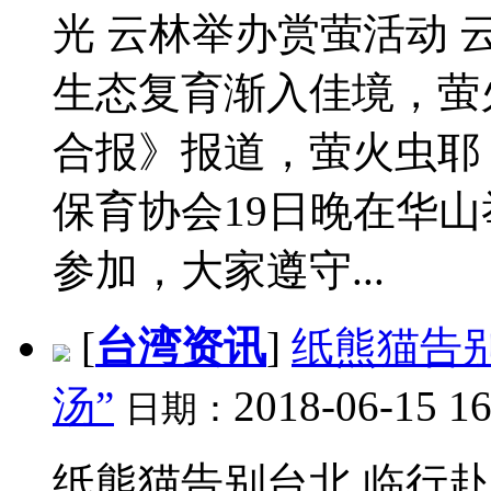
光 云林举办赏萤活动
生态复育渐入佳境，萤
合报》报道，萤火虫耶
保育协会19日晚在华
参加，大家遵守...
[
台湾资讯
]
纸熊猫告别
汤”
2018-06-15 16
日期：
纸熊猫告别台北 临行