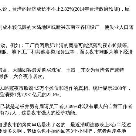
的经济成长率不止2.82%(2014年台湾政府预测)，应
成本较低廉的大陆地区或新兴东南亚各国设厂，使失业人口随
动。例如：工厂倒闭后所出清的商品可能流落到夜市摊贩等。
摊贩、地下工厂和其他各类服务业等，而以夜市摊贩为地下经济
1%最高。大陆团客最爱购买珠宝、玉器，其次为台湾名产或特
市最多，六合夜市居次。
窥夜市脸谱4.5万个摊位和运作的真相。统计显示2008年，
费1兆7,931亿元的22.6%。
自己就是老板并另有雇请员工者(3.49%)和没有雇人的自营工作者
活者约有7万人，这是夜市强大的经济功能。
强夜市的烤肉串店是出了名的，最近清明连假晚上8点半经过
这要等多久啊，老板头也不抬的回答3个小时吧，笔者两岸各地