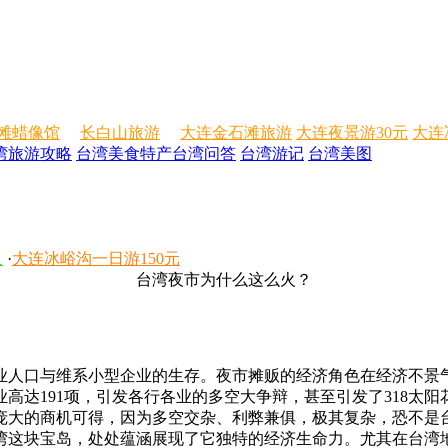
滩蜡像馆
长白山旅游
大连金石滩旅游
大连夜景游30元
大连
湾旅游攻略
台湾美食特产
台湾问答
台湾游记
台湾美图
人
·
大连冰峪沟一日游150元
台湾夜市为什么这么火？
人口与维系小型企业的生存。夜市摊贩的经济角色在经济不景
高达191项，引发各行各业的多空大争辩，甚至引发了318太
庞大的商机可得，因为多空交杂、利弊兼俱，极其复杂，恐不是台
湾这块宝岛，处处蕴涵展现了它独特的经济生命力。尤其在台湾