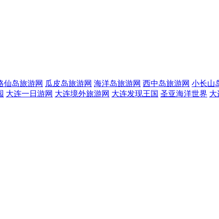
格仙岛旅游网
瓜皮岛旅游网
海洋岛旅游网
西中岛旅游网
小长山
园
大连一日游网
大连境外旅游网
大连发现王国
圣亚海洋世界
大