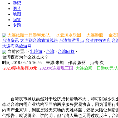
游记
图片
地图
问答
专题
大连旅顺一日游80元/人
水云涧水乐园
大连游艇
金石
台湾资讯
大连到台湾旅游线路
台湾旅游景点
台湾住宿酒店
台
大连海岛旅游网
当前位置:
>
出境游
>
台湾
>
台湾问答
>
台湾夜市为什么这么火？
时间:2018-06-15 16:56 来源:未知 作者:媛丽 点击:
次
·
2023樱桃采摘30元
·
2023大连发现王国
·
大连旅顺一日游80元/
台湾夜市摊贩虽然对于经济成长帮助不大，却可以减少失业
牵动台湾内需产业结构至巨的两岸服务贸易协议，因为适用行业
内需产业来讲，到底是毁天灭地的灾难将至，还是大陆让利后
估报告，就说得全、讲的明，但台湾人民也无需过度反应，台