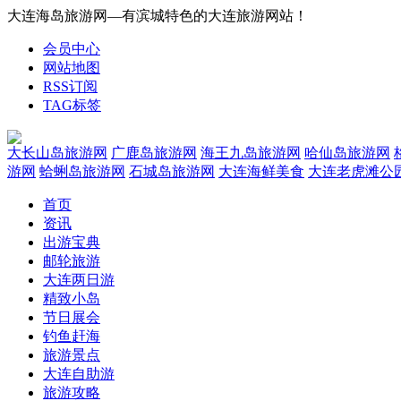
大连海岛旅游网—有滨城特色的大连旅游网站！
会员中心
网站地图
RSS订阅
TAG标签
大长山岛旅游网
广鹿岛旅游网
海王九岛旅游网
哈仙岛旅游网
游网
蛤蜊岛旅游网
石城岛旅游网
大连海鲜美食
大连老虎滩公
首页
资讯
出游宝典
邮轮旅游
大连两日游
精致小岛
节日展会
钓鱼赶海
旅游景点
大连自助游
旅游攻略