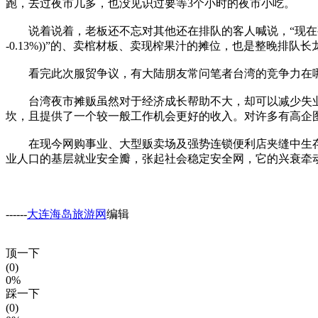
跑，去过夜市几多，也没见识过要等3个小时的夜市小吃。
说着说着，老板还不忘对其他还在排队的客人喊说，“现在要等3个
-0.13%))”的、卖棺材板、卖现榨果汁的摊位，也是整晚排队
看完此次服贸争议，有大陆朋友常问笔者台湾的竞争力在哪里
台湾夜市摊贩虽然对于经济成长帮助不大，却可以减少失业
坎，且提供了一个较一般工作机会更好的收入。对许多有高企
在现今网购事业、大型贩卖场及强势连锁便利店夹缝中生存的
业人口的基层就业安全瓣，张起社会稳定安全网，它的兴衰牵
------
大连海岛旅游网
编辑
顶一下
(0)
0%
踩一下
(0)