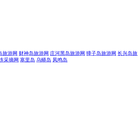
岛旅游网
财神岛旅游网
庄河黑岛旅游网
獐子岛旅游网
长兴岛旅
连采摘网
塞里岛
乌蟒岛
凤鸣岛