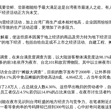
鲜、尝新都能给予最大满足这是台湾夜市最迷人之处。有人说，台湾
，地下经济活动正方兴未艾。
需经济活动，加上台湾厂商生产成本相对地高，企业因而纷纷到
所导致的生产活动迟缓，更增加了许多阻力。
解雇，使这些原本因属于地上经济的商品及劳力转为地下经济活
税”的地下经济，包括自给自足或不上市之经济活动、自建工程、
动向调查，在来台满意度调查方面，以大陆游客整体满意度达98.
多的前3名依序为夜市、台北101和故宫博物院。其中以士林夜
进行“摊贩大调查”，目前的数字发布于2008年，让外界得以略
.1%;其中食品摊贩的营收高达8成、4,064亿元，占当年全民食品消
加了2.8万人，占总就业人数4.36%。这些早出晚归的劳动者中，
为受雇员工者仅占4.5%;若仍以14.8%的占比来估算，在夜市讨生
在夜市见识到台湾旺盛的地方经济力与竞争力。在笔者附近自
旁一看等拿肉串的号码牌却已排到300号以后，心中好奇问老板