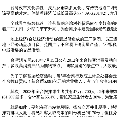
台湾夜市文化弹性、灵活及创新多元化，有传统地道口味或要尝
该要高估才对。伴随着经济低成长及高失业4.09%(2014/2)
全球景气持续低迷，连带影响台湾对外贸易依存度颇高的内
着厂商关闭、外移而节节升高，为台湾原本遭受国际景气低迷
地上经济(合法经济活动)的衰退所造成的工厂倒闭、员工遭
地下经济涵盖项目多、范围广，不容易正确衡量产值。“不报
中最活络的交易活动。
台湾观光局2013年7月15日公布2012年来台旅客消费及
产，多以高消费产品为购物重点。 陆客游览的景点中，人数最
为了了解基层经济活动，每5年台湾行政院主计总处都会走访全台
全台摊贩贡献了新台币5,081亿元的营业收入，占当年台湾GDP的4
其次，2008年全台摆摊维生者共有47万2,700人，5年来增
(61.9%)最多，合计高达65.4%，帮忙家里生计者占30%，
就是如此，要能在夜市站稳脚跟、扬名立万并非易事，特别能
摊前排队人潮，看见叫客人取肉串的叫号机已到170号，但往