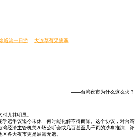
冰峪沟一日游
大连草莓采摘季
——台湾夜市为什么这么火？
气时尤其明显。
阳花学运争议迄今未休，何时能化解不得而知。这个协议，对台湾
湾经济主管机关20场公听会或几百甚至几千页的沙盘推演、评
地区各大夜市更是展露无遗。