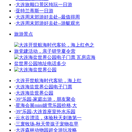
·
大连旅顺口景区纯玩一日游
·
亚特兰蒂斯一日游
·
大连周末郊游好去处--最值得周
·
大连周末郊游好去处--游艇观光
旅游景点
·
大连开世航海时代客轮，海上红
·
大连海盐世界公园电子门票
·
大连海盐世界公园
·
39°乐园-家庭出游，朋友聚会
·
星海会展mini嬉雪乐园价格,大
·
39°乐园-大连首座室外水乐园
·
云水谷漂流，体验秋天刺激第一
·
三寰牧场-秋天带孩子宠物在早
·
大连森林动物园超全游玩攻略