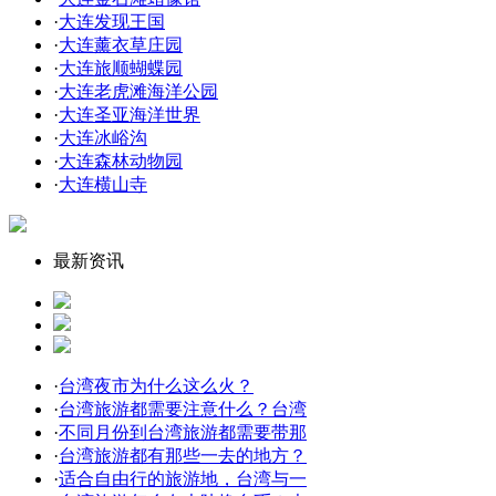
·
大连发现王国
·
大连薰衣草庄园
·
大连旅顺蝴蝶园
·
大连老虎滩海洋公园
·
大连圣亚海洋世界
·
大连冰峪沟
·
大连森林动物园
·
大连横山寺
最新资讯
·
台湾夜市为什么这么火？
·
台湾旅游都需要注意什么？台湾
·
不同月份到台湾旅游都需要带那
·
台湾旅游都有那些一去的地方？
·
适合自由行的旅游地，台湾与一