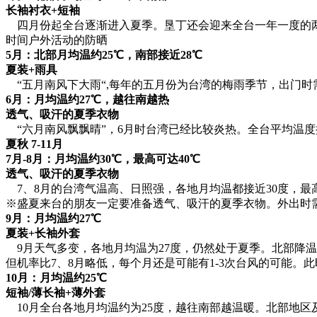
长袖衬衣+短袖
四月份起全台逐渐进入夏季。垦丁还会迎来全台一年一度的两大
时间户外活动的防晒
5月：北部月均温约25℃，南部接近28℃
夏装+雨具
“五月南风下大雨“,每年的五月份为台湾的梅雨季节，出门
6月：月均温约27℃，越往南越热
透气、吸汗的夏季衣物
“六月南风飘飘晴”，6月时台湾已经比较炎热。全台平均温度
夏秋 7-11月
7月-8月：月均温约30℃，最高可达40℃
透气、吸汗的夏季衣物
7、8月的台湾气温高、日照强，各地月均温都接近30度，最高
※盛夏来台的朋友一定要准备透气、吸汗的夏季衣物。外出时
9月：月均温约27℃
夏装+长袖外套
9月天气多变，各地月均温为27度，仍然处于夏季。北部降
但机率比7、8月略低，每个月还是可能有1-3次台风的可能
10月：月均温约25℃
短袖/薄长袖+薄外套
10月全台各地月均温约为25度，越往南部越温暖。北部地区