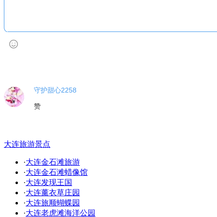
守护甜心2258
赞
大连旅游景点
·
大连金石滩旅游
·
大连金石滩蜡像馆
·
大连发现王国
·
大连薰衣草庄园
·
大连旅顺蝴蝶园
·
大连老虎滩海洋公园