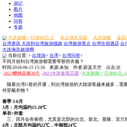
游记
图片
地图
问答
专题
大连旅顺一日游80元/人
水云涧水乐园
大连游艇
金石
台湾资讯
大连到台湾旅游线路
台湾旅游景点
台湾住宿酒店
台
大连海岛旅游网
当前位置:
>
出境游
>
台湾
>
台湾问答
>
不同月份到台湾旅游都需要带那些衣服？
时间:2018-06-15 15:34 来源:未知 作者:蔚蓝天空 点击:
次
·
2023樱桃采摘30元
·
2023大连发现王国
·
大连旅顺一日游80元/
随着台湾G签的开通，到台湾旅游的大陆游客越来越多，需要
何穿戴衣物？
春季 3-6月
3月：月均温约15-20℃
单衣+外套
三、四月会有春雨，尤其是北部的台北、新北、基隆、宜兰
4月：北部月均温约22℃，中南部24℃