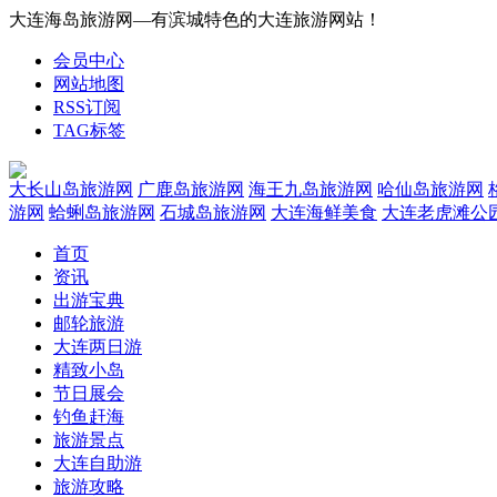
大连海岛旅游网—有滨城特色的大连旅游网站！
会员中心
网站地图
RSS订阅
TAG标签
大长山岛旅游网
广鹿岛旅游网
海王九岛旅游网
哈仙岛旅游网
游网
蛤蜊岛旅游网
石城岛旅游网
大连海鲜美食
大连老虎滩公
首页
资讯
出游宝典
邮轮旅游
大连两日游
精致小岛
节日展会
钓鱼赶海
旅游景点
大连自助游
旅游攻略