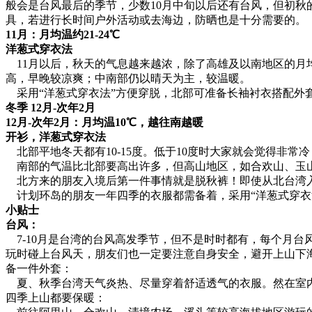
般会是台风最后的季节，少数10月中旬以后还有台风，但初
具，若进行长时间户外活动或去海边，防晒也是十分需要的。
11月：月均温约21-24℃
洋葱式穿衣法
11月以后，秋天的气息越来越浓，除了高雄及以南地区的月均
高，早晚较凉爽；中南部仍以晴天为主，较温暖。
采用“洋葱式穿衣法”方便穿脱，北部可准备长袖衬衣搭配外
冬季 12月-次年2月
12月-次年2月：月均温10℃，越往南越暖
开衫，洋葱式穿衣法
北部平地冬天都有10-15度。低于10度时大家就会觉得非
南部的气温比北部要高出许多，但高山地区，如合欢山、玉山
北方来的朋友入境后第一件事情就是脱秋裤！即使从北台湾入
计划环岛的朋友一年四季的衣服都需备着，采用“洋葱式穿衣
小贴士
台风：
7-10月是台湾的台风高发季节，但不是时时都有，每个月台风
玩时碰上台风天，朋友们也一定要注意自身安全，避开上山下
备一件外套：
夏、秋季台湾天气炎热、尽量穿着舒适透气的衣服。然在室内
四季上山都要保暖：