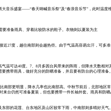
音乐盛宴——“春天呐喊音乐祭”及“春浪音乐节”，此时温度维持
时需要准备雨具、穿着比较防水的鞋子。衣物则以夏装为主
接近27度，越往南部则会越热些。由于气温高容易出汗，可多
气温可达40度。7、8月多因台风带来的阵雨，但降水天数相对其
需要携带雨具，做好充分的防晒准备，并且要有防台的心理准备
温比南部更明显，降水几率也比南部高。中秋节前后，北部地区
。此时来台仍然可准备夏装，但也要携带一件长袖外套。雨具和防
及东部的花莲、台东地区及山区较常下雨，中南部则多晴好天气。