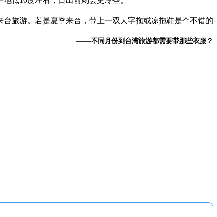
地低10度左右，日出前则会更冷些。
来台旅游。若是夏季来台，带上一双人字拖或凉拖鞋是个不错的
——
不同月份到台湾旅游都需要带那些衣服？