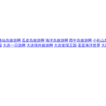
格仙岛旅游网
瓜皮岛旅游网
海洋岛旅游网
西中岛旅游网
小长山
园
大连一日游网
大连境外旅游网
大连发现王国
圣亚海洋世界
大