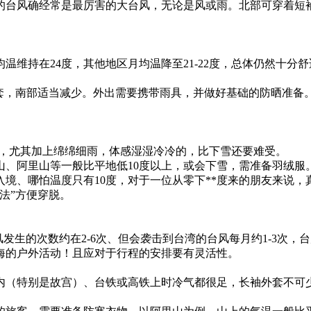
秋的台风确经常是最厉害的大台风，无论是风或雨。北部可穿着短
温维持在24度，其他地区月均温降至21-22度，总体仍然十
套，南部适当减少。外出需要携带雨具，并做好基础的防晒准备
常冷，尤其加上绵绵细雨，体感湿湿冷冷的，比下雪还要难受。
、阿里山等一般比平地低10度以上，或会下雪，需准备羽绒服
境、哪怕温度只有10度，对于一位从零下**度来的朋友来说，
法”方便穿脱。
发生的次数约在2-6次、但会袭击到台湾的台风每月约1-3次，
海的户外活动！且应对于行程的安排要有灵活性。
（特别是故宫）、台铁或高铁上时冷气都很足，长袖外套不可