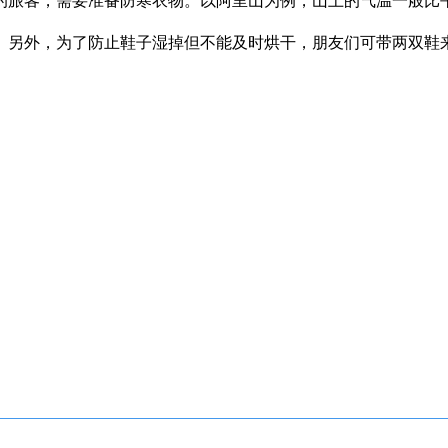
旅客，需要准备防寒衣物。以阿里山为例，山上的气温一般比平
另外，为了防止鞋子湿掉但不能及时烘干，朋友们可带两双鞋