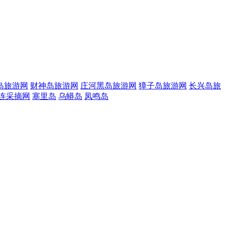
岛旅游网
财神岛旅游网
庄河黑岛旅游网
獐子岛旅游网
长兴岛旅
连采摘网
塞里岛
乌蟒岛
凤鸣岛