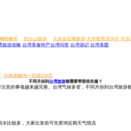
滩蜡像馆
长白山旅游
大连金石滩旅游
大连夜景游30元
大连
湾旅游攻略
台湾美食特产
台湾问答
台湾游记
台湾美图
人
·
大连冰峪沟一日游150元
不同月份到
台湾旅游
都需要带那些衣服？
注意的事项越来越完善。台湾气候多变，不同月份到台湾旅游
雨水比较多，大家出发前可先查询近期天气情况