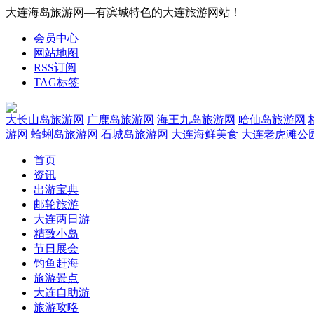
大连海岛旅游网—有滨城特色的大连旅游网站！
会员中心
网站地图
RSS订阅
TAG标签
大长山岛旅游网
广鹿岛旅游网
海王九岛旅游网
哈仙岛旅游网
游网
蛤蜊岛旅游网
石城岛旅游网
大连海鲜美食
大连老虎滩公
首页
资讯
出游宝典
邮轮旅游
大连两日游
精致小岛
节日展会
钓鱼赶海
旅游景点
大连自助游
旅游攻略