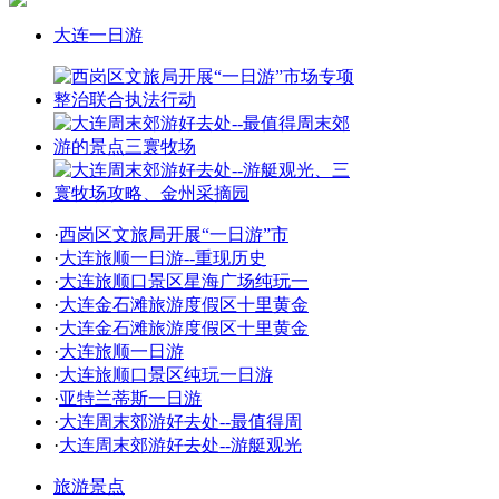
大连一日游
·
西岗区文旅局开展“一日游”市
·
大连旅顺一日游--重现历史
·
大连旅顺口景区星海广场纯玩一
·
大连金石滩旅游度假区十里黄金
·
大连金石滩旅游度假区十里黄金
·
大连旅顺一日游
·
大连旅顺口景区纯玩一日游
·
亚特兰蒂斯一日游
·
大连周末郊游好去处--最值得周
·
大连周末郊游好去处--游艇观光
旅游景点