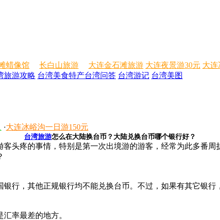
滩蜡像馆
长白山旅游
大连金石滩旅游
大连夜景游30元
大连
湾旅游攻略
台湾美食特产
台湾问答
台湾游记
台湾美图
人
·
大连冰峪沟一日游150元
台湾旅游
怎么在大陆换台币？大陆兑换台币哪个银行好？
客头疼的事情，特别是第一次出境游的游客，经常为此多番周
？
银行，其他正规银行均不能兑换台币。不过，如果有其它银行
是汇率最差的地方。