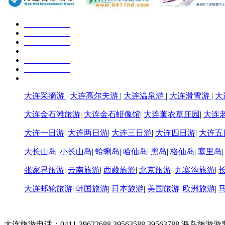
大连采摘游
|
大连高尔夫游
|
大连温泉游
|
大连滑雪游
|
大
大连金石滩旅游
|
大连金石蜡像馆
|
大连薰衣草庄园
|
大连
大连一日游
|
大连两日游
|
大连三日游
|
大连四日游
|
大连五
大长山岛
|
小长山岛
|
蛤蜊岛
|
哈仙岛
|
黑岛
|
格仙岛
|
塞里岛
张家界旅游
|
云南旅游
|
西藏旅游
|
北京旅游
|
九寨沟旅游
|
大连邮轮旅游
|
韩国旅游
|
日本旅游
|
美国旅游
|
欧洲旅游
|
大连旅游电话：0411-39622688 39563588 39563788 海岛旅游