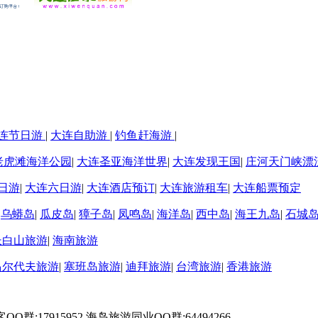
连节日游
|
大连自助游
|
钓鱼赶海游
|
老虎滩海洋公园
|
大连圣亚海洋世界
|
大连发现王国
|
庄河天门峡漂
日游
|
大连六日游
|
大连酒店预订
|
大连旅游租车
|
大连船票预定
|
乌蟒岛
|
瓜皮岛
|
獐子岛
|
凤鸣岛
|
海洋岛
|
西中岛
|
海王九岛
|
石城
长白山旅游
|
海南旅游
马尔代夫旅游
|
塞班岛旅游
|
迪拜旅游
|
台湾旅游
|
香港旅游
游客QQ群:17915952 海岛旅游同业QQ群:64494266