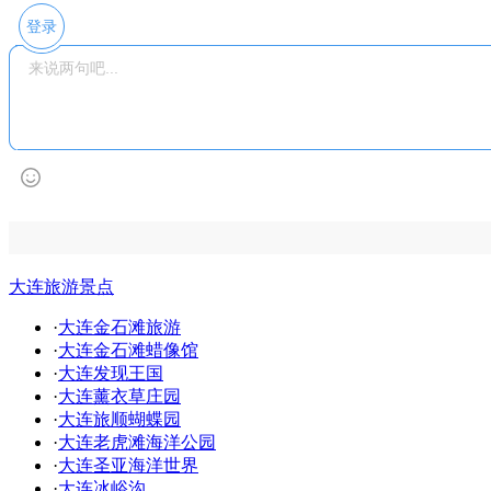
登录
大连旅游景点
·
大连金石滩旅游
·
大连金石滩蜡像馆
·
大连发现王国
·
大连薰衣草庄园
·
大连旅顺蝴蝶园
·
大连老虎滩海洋公园
·
大连圣亚海洋世界
·
大连冰峪沟