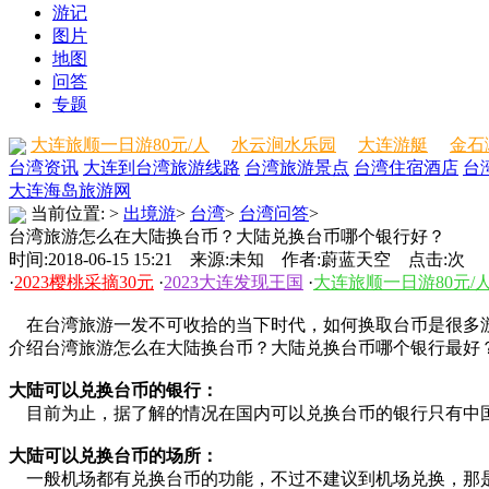
游记
图片
地图
问答
专题
大连旅顺一日游80元/人
水云涧水乐园
大连游艇
金石
台湾资讯
大连到台湾旅游线路
台湾旅游景点
台湾住宿酒店
台
大连海岛旅游网
当前位置:
>
出境游
>
台湾
>
台湾问答
>
台湾旅游怎么在大陆换台币？大陆兑换台币哪个银行好？
时间:2018-06-15 15:21 来源:未知 作者:蔚蓝天空 点击:
次
·
2023樱桃采摘30元
·
2023大连发现王国
·
大连旅顺一日游80元/
在台湾旅游一发不可收拾的当下时代，如何换取台币是很多游
介绍台湾旅游怎么在大陆换台币？大陆兑换台币哪个银行最好
大陆可以兑换台币的银行：
目前为止，据了解的情况在国内可以兑换台币的银行只有中国
大陆可以兑换台币的场所：
一般机场都有兑换台币的功能，不过不建议到机场兑换，那