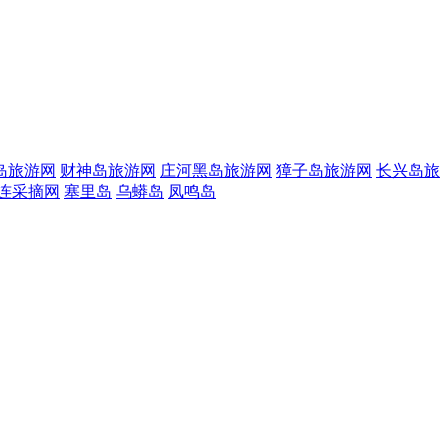
岛旅游网
财神岛旅游网
庄河黑岛旅游网
獐子岛旅游网
长兴岛旅
连采摘网
塞里岛
乌蟒岛
凤鸣岛