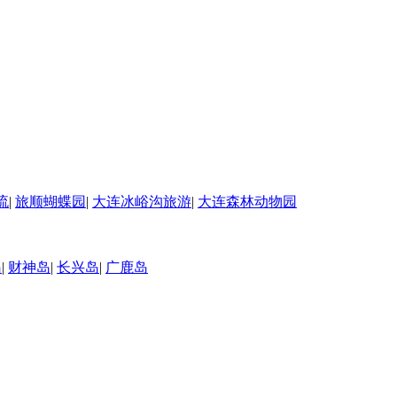
流
|
旅顺蝴蝶园
|
大连冰峪沟旅游
|
大连森林动物园
岛
|
财神岛
|
长兴岛
|
广鹿岛