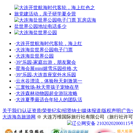
·
大连开世航海时代客轮，海上红
·
大连海盐世界公园电子门票
·
大连海盐世界公园
·
39°乐园-家庭出游，朋友聚会
·
星海会展mini嬉雪乐园价格,大
·
39°乐园-大连首座室外水乐园
·
云水谷漂流，体验秋天刺激第一
·
三寰牧场-秋天带孩子宠物在早
·
大连森林动物园超全游玩攻略
·
大连夏季最适合年轻人的团队活
关于我们
|
认证资质
|
荣誉纪实
|
招贤纳士
|
媒体报道
|
版权声明
|
广告
大连海岛旅游网
※ 大连万维国际旅行社有限公司（旅行社许可证号：
辽公网安备 21020202000115