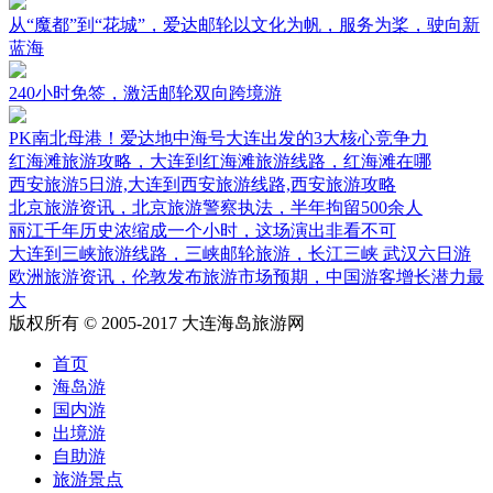
从“魔都”到“花城”，爱达邮轮以文化为帆，服务为桨，驶向新
蓝海
240小时免签，激活邮轮双向跨境游
PK南北母港！爱达地中海号大连出发的3大核心竞争力
红海滩旅游攻略，大连到红海滩旅游线路，红海滩在哪
西安旅游5日游,大连到西安旅游线路,西安旅游攻略
北京旅游资讯，北京旅游警察执法，半年拘留500余人
丽江千年历史浓缩成一个小时，这场演出非看不可
大连到三峡旅游线路，三峡邮轮旅游，长江三峡 武汉六日游
欧洲旅游资讯，伦敦发布旅游市场预期，中国游客增长潜力最
大
版权所有 © 2005-2017 大连海岛旅游网
首页
海岛游
国内游
出境游
自助游
旅游景点