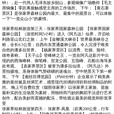
钟），赴一代伟人毛泽东故乡韶山，参观铜像广场瞻仰【毛主
席铜像】零距离接触感受主席的工作场所。 下午：【黄石寨
景区】是张家界森林公园内最大、最集中的观景台，可以体验
一下“一览众山小”的豪情。
张家界桂林旅游第三天：张家界国家森林公园
【张家界国家
森林公园】（游览时间5小时）进入《阿凡达》仙界，开启哈
利路亚山玄幻之旅： 上午【金鞭溪大峡谷】世界最美峡谷之
称，全长6.5公里；自西向东贯通森林公园，令人沉浸于唯美
自然的潘多拉世界。 【杨家界景区】以清秀、壮丽、险特、
雄奇著称。 【天子山】登峰林之王，一览在阿凡达影片中出
现的的西海峰林、御笔峰、贺龙公园、五指峰、石船出海等多
处奇观。 【袁家界景区】被誉为潘多拉仙境，《阿凡达》外
景拍摄地。亲身体验气势磅礴的迷魂台、空中绝景天下第一桥
等。 下午 【湘丝坊博览园】（约60分钟）企业展示了精美典
雅的蚕丝被及丝绸艺术，感受现代丝绸的绵软和丝绸制品的时
尚。 晚上可自费欣赏《烟雨张家界》以张家界土家族、苗族
最朴实的生活场景为素材，用独特而巧妙的舞蹈手法进行艺术
创作，配合美妙而震撼的配乐，带给观众最美的视觉和听觉享
受
张家界桂林旅游第四天：
张家界-凤凰 （距离200公里，行车