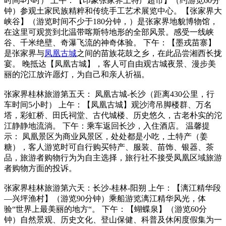
时间4小时） 上午：【印象张家界土特产超市】（约游览60分
钟）参观土家民族精粹和传统手工艺术展览中心。【张家界大
峡谷】（游览时间不少于180分钟，）是张家界地貌博物馆，
在这里可观赏到北温带喀斯特地形的全部风景。感受一线峡
谷、千米绝壁、奇瀑飞流的神奇体验。 下午：【墨戎苗寨】
是张家界与
凤凰古城
之间的苗族花鼓之乡，在此品尝湘西长拢
宴。 晚抵达【凤凰古城】，客人可自由观古城夜景、漫步美
丽的沱江放许愿灯，为自己和亲人祈福。
张家界桂林旅游第五天： 凤凰古城-长沙（距离430公里，行
车时间5小时） 上午：【凤凰古城】观沙湾吊脚楼群、万名
塔，彩虹桥、田氏祠堂、古代城楼、历史悠久，古老朴实的沱
江静静地流淌。 下午：乘车返回长沙，入住酒店。 温馨提
示： 凤凰景区为商业风景区，处处都是小吃，土特产（姜
糖），客人游览时可自行购买特产、服装、苗饰、银器、茶
品，旅游者购物行为为自主选择，旅行社不接受凤凰区域旅游
者购物方面的投诉。
张家界桂林旅游第六天：长沙-桂林-阳朔 上午：【漓江精华段
—兴坪渔村】（游览90分钟）乘船游览漓江精华风光，体
验“世界上最美丽的地方“。 下午：【蝴蝶泉】（游览60分
钟）自然景观、历史文化、登山保健、科普及休闲度假集为一