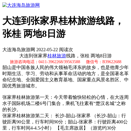
大连到张家界桂林旅游线路，
张桂 两地8日游
大连海岛旅游网 2022-05-22 阅读
次
大连到张家界
桂林旅游
线路，张桂 两地8日游
旅游咨询电话：0411-3962268/39563588 微信号：B39622688
韶山是中国各族人民的伟大领袖毛泽东的故乡，也是他青少年
时期生活、学习、劳动和从事革命活动的地方，是全国著名革
命纪念地、全国爱国主义教育基地、国家重点风景名胜区、中
国优秀旅游城市。
张家界桂林旅游第一天：今天带着愉快轻松的心情，在大连周
水子国际机场二楼6号门集合，乘机飞往素有“楚汉名城”之称
的长沙。
张家界桂林旅游第二天：
长沙-韶山-张家界 （长沙-韶山：行
驶距离90公里，行车时间90分；韶山-张家界：行驶距离400公
里，行车时间4-4.5小时） 【毛主席故居】（游览约30分