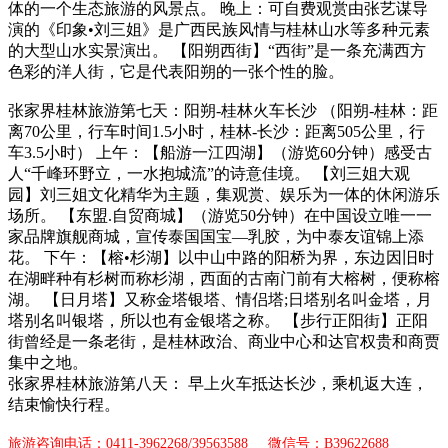
体的一个生态旅游的风景点。 晚上：可自费观赏由张艺谋导
演的《印象•刘三姐》是广西民族风情与桂林山水等多种元素
的大型山水实景演出。 【阳朔西街】“西街”是一条充满西方
色彩的洋人街，它是代表阳朔的一张个性的脸。
张家界桂林旅游第七天：阳朔-桂林火车长沙 （阳朔-桂林：距
离70公里，行车时间1.5小时，桂林-长沙：距离505公里，行
车3.5小时） 上午：【船游一江四湖】（游览60分钟）感受古
人“千峰环野立，一水抱城流”的诗意佳境。 【刘三姐大观
园】刘三姐文化精华为主题，集观赏、娱乐为一体的休闲游乐
场所。 【东盟.自贸商城】（游览50分钟）在中国设立唯一一
家品牌旗舰商城，宣传泰国国宝—乳胶，为中泰友谊锦上添
花。 下午：【榕•杉湖】以中山中路的阳桥为界，东边因旧时
在湖畔种有杉树而称杉湖，西面的古南门前有大榕树，便称榕
湖。 【日月塔】又称金塔银塔、情侣塔;日塔别名叫金塔，月
塔别名叫银塔，所以也有金银塔之称。 【步行正阳街】正阳
街曾经是一条老街，是桂林政治、商业中心和达官权贵和商贾
集中之地。
张家界桂林旅游第八天：
早上火车抵达长沙，乘机返大连，
结束愉快行程。
旅游咨询电话：0411-3962268/39563588 微信号：B39622688