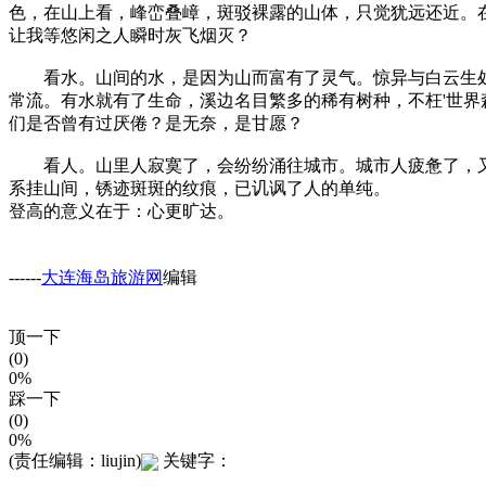
色，在山上看，峰峦叠嶂，斑驳裸露的山体，只觉犹远还近。
让我等悠闲之人瞬时灰飞烟灭？
看水。山间的水，是因为山而富有了灵气。惊异与白云生处
常流。有水就有了生命，溪边名目繁多的稀有树种，不枉'世界
们是否曾有过厌倦？是无奈，是甘愿？
看人。山里人寂寞了，会纷纷涌往城市。城市人疲惫了，又
系挂山间，锈迹斑斑的纹痕，已讥讽了人的单纯。
登高的意义在于：心更旷达。
------
大连海岛旅游网
编辑
顶一下
(0)
0%
踩一下
(0)
0%
(责任编辑：liujin)
关键字：