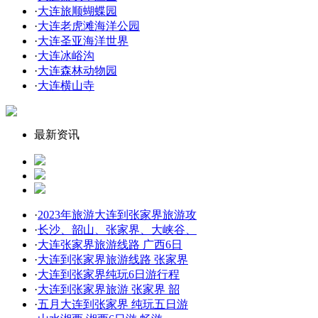
·
大连旅顺蝴蝶园
·
大连老虎滩海洋公园
·
大连圣亚海洋世界
·
大连冰峪沟
·
大连森林动物园
·
大连横山寺
最新资讯
·
2023年旅游大连到张家界旅游攻
·
长沙、韶山、张家界、大峡谷、
·
大连张家界旅游线路 广西6日
·
大连到张家界旅游线路 张家界
·
大连到张家界纯玩6日游行程
·
大连到张家界旅游 张家界 韶
·
五月大连到张家界 纯玩五日游