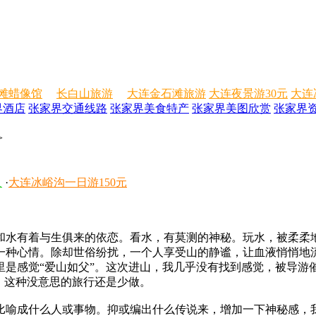
滩蜡像馆
长白山旅游
大连金石滩旅游
大连夜景游30元
大连
界酒店
张家界交通线路
张家界美食特产
张家界美图欣赏
张家界
>
人
·
大连冰峪沟一日游150元
水有着与生俱来的依恋。看水，有莫测的神秘。玩水，被柔柔地
一种心情。除却世俗纷扰，一个人享受山的静谧，让血液悄悄地
里是感觉“爱山如父”。这次进山，我几乎没有找到感觉，被导游
，这种没意思的旅行还是少做。
喻成什么人或事物。抑或编出什么传说来，增加一下神秘感，我