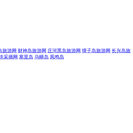
岛旅游网
财神岛旅游网
庄河黑岛旅游网
獐子岛旅游网
长兴岛旅
连采摘网
塞里岛
乌蟒岛
凤鸣岛