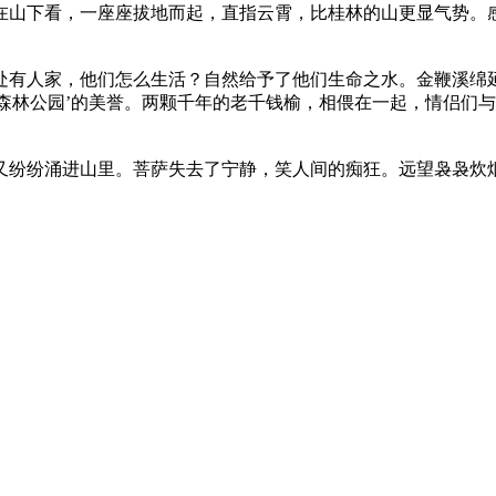
在山下看，一座座拔地而起，直指云霄，比桂林的山更显气势。
有人家，他们怎么生活？自然给予了他们生命之水。金鞭溪绵延
森林公园’的美誉。两颗千年的老千钱榆，相偎在一起，情侣们
纷纷涌进山里。菩萨失去了宁静，笑人间的痴狂。远望袅袅炊烟