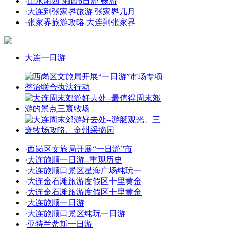
·
山水湘西 湘西6日游 畅游
·
大连到张家界旅游 张家界几月
·
张家界旅游攻略 大连到张家界
大连一日游
·
西岗区文旅局开展“一日游”市
·
大连旅顺一日游--重现历史
·
大连旅顺口景区星海广场纯玩一
·
大连金石滩旅游度假区十里黄金
·
大连金石滩旅游度假区十里黄金
·
大连旅顺一日游
·
大连旅顺口景区纯玩一日游
·
亚特兰蒂斯一日游