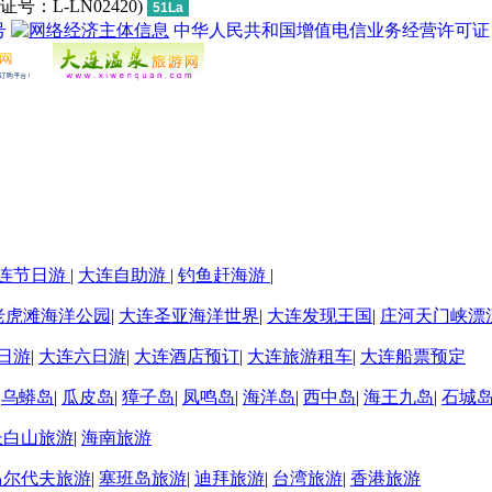
L-LN02420)
51La
号
中华人民共和国增值电信业务经营许可证 经营许
连节日游
|
大连自助游
|
钓鱼赶海游
|
老虎滩海洋公园
|
大连圣亚海洋世界
|
大连发现王国
|
庄河天门峡漂
日游
|
大连六日游
|
大连酒店预订
|
大连旅游租车
|
大连船票预定
|
乌蟒岛
|
瓜皮岛
|
獐子岛
|
凤鸣岛
|
海洋岛
|
西中岛
|
海王九岛
|
石城
长白山旅游
|
海南旅游
马尔代夫旅游
|
塞班岛旅游
|
迪拜旅游
|
台湾旅游
|
香港旅游