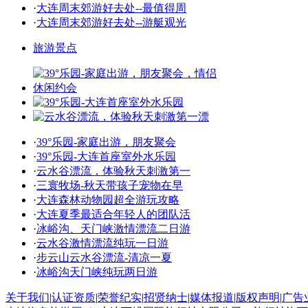
·
大连周末郊游好去处--最值得周
·
大连周末郊游好去处--游艇观光
旅游景点
·
39°乐园-家庭出游，朋友聚会
·
39°乐园-大连首座室外水乐园
·
云水谷漂流，体验秋天刺激第一
·
三寰牧场-秋天带孩子宠物在早
·
大连森林动物园超全游玩攻略
·
大连夏季最适合年轻人的团队活
·
冰峪沟、天门峡激情漂流二日游
·
云水谷激情漂流纯玩一日游
·
步云山云水谷漂流-清凉一夏
·
冰峪沟天门峡纯玩两日游
关于我们
|
认证资质
|
荣誉纪实
|
招贤纳士
|
媒体报道
|
版权声明
|
广告