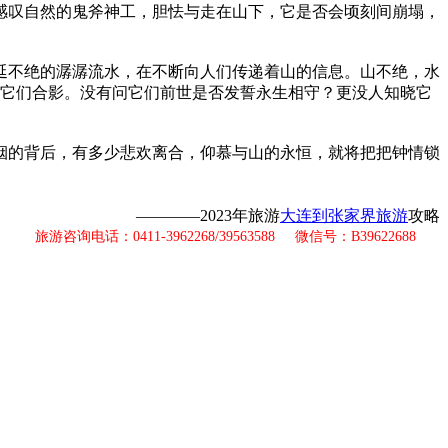
感叹自然的鬼斧神工，胆怯与走在山下，它是否会顷刻间崩塌，
不绝的潺潺流水，在不断向人们传递着山的信息。山不绝，水
与它们合影。没有问它们前世是否发誓永生相守？更没人知晓它
的背后，有多少悲欢离合，仰慕与山的永恒，就将把把钟情锁
————2023年旅游
大连到张家界旅游
攻略
旅游咨询电话：0411-3962268/39563588 微信号：B39622688