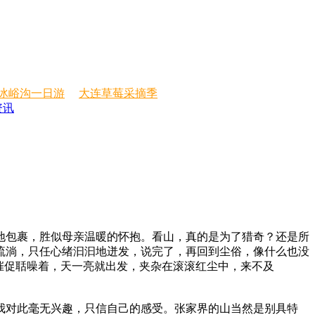
冰峪沟一日游
大连草莓采摘季
资讯
包裹，胜似母亲温暖的怀抱。看山，真的是为了猎奇？还是所
流淌，只任心绪汩汩地迸发，说完了，再回到尘俗，像什么也没
催促聒噪着，天一亮就出发，夹杂在滚滚红尘中，来不及
对此毫无兴趣，只信自己的感受。张家界的山当然是别具特