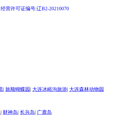
可证编号:辽B2-20210070
流
|
旅顺蝴蝶园
|
大连冰峪沟旅游
|
大连森林动物园
岛
|
财神岛
|
长兴岛
|
广鹿岛