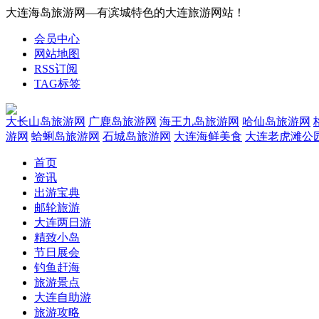
大连海岛旅游网—有滨城特色的大连旅游网站！
会员中心
网站地图
RSS订阅
TAG标签
大长山岛旅游网
广鹿岛旅游网
海王九岛旅游网
哈仙岛旅游网
游网
蛤蜊岛旅游网
石城岛旅游网
大连海鲜美食
大连老虎滩公
首页
资讯
出游宝典
邮轮旅游
大连两日游
精致小岛
节日展会
钓鱼赶海
旅游景点
大连自助游
旅游攻略