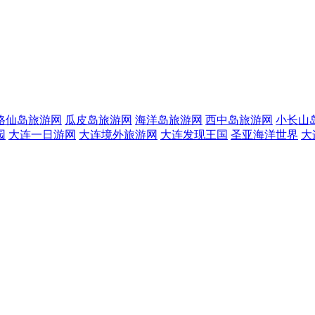
格仙岛旅游网
瓜皮岛旅游网
海洋岛旅游网
西中岛旅游网
小长山
园
大连一日游网
大连境外旅游网
大连发现王国
圣亚海洋世界
大