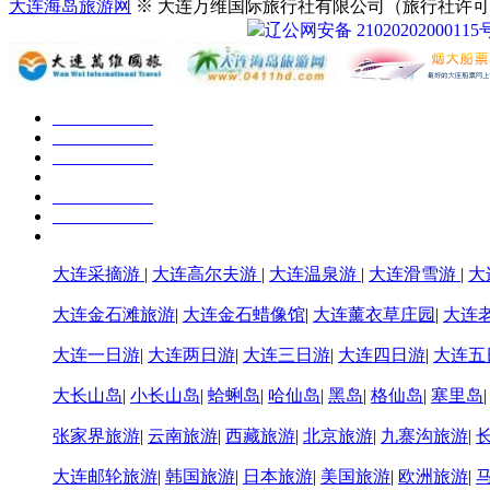
大连海岛旅游网
※ 大连万维国际旅行社有限公司（旅行社许可证号：
辽公网安备 21020202000115
大连采摘游
|
大连高尔夫游
|
大连温泉游
|
大连滑雪游
|
大
大连金石滩旅游
|
大连金石蜡像馆
|
大连薰衣草庄园
|
大连
大连一日游
|
大连两日游
|
大连三日游
|
大连四日游
|
大连五
大长山岛
|
小长山岛
|
蛤蜊岛
|
哈仙岛
|
黑岛
|
格仙岛
|
塞里岛
张家界旅游
|
云南旅游
|
西藏旅游
|
北京旅游
|
九寨沟旅游
|
大连邮轮旅游
|
韩国旅游
|
日本旅游
|
美国旅游
|
欧洲旅游
|