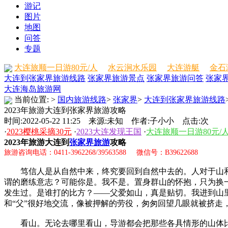
游记
图片
地图
问答
专题
大连旅顺一日游80元/人
水云涧水乐园
大连游艇
金石
大连到张家界旅游线路
张家界旅游景点
张家界旅游问答
张家
大连海岛旅游网
当前位置:
>
国内旅游线路
>
张家界
>
大连到张家界旅游线路
2023年旅游大连到张家界旅游攻略
时间:2022-05-22 11:25 来源:未知 作者:子小小 点击:
次
·
2023樱桃采摘30元
·
2023大连发现王国
·
大连旅顺一日游80元/
2023年旅游大连到
张家界旅游
攻略
旅游咨询电话：0411-3962268/39563588 微信号：B39622688
笃信人是从自然中来，终究要回到自然中去的。人对于山和
谓的磨练意志？可能你是。我不是。置身群山的怀抱，只为换
发生过。是谁打的比方？——父爱如山，真是贴切。我进到山
和“父”很好地交流，像被押解的劳役，匆匆回望几眼就被挤走
看山。无论去哪里看山，导游都会把那些各具情形的山体比