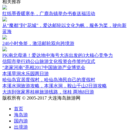
相关推荐
红纸墨香暖寒冬，广鹿岛镇举办书春送福活动
从“魔都”到“花城”，爱达邮轮以文化为帆，服务为桨，驶向新
蓝海
240小时免签，激活邮轮双向跨境游
PK南北母港！爱达地中海号大连出发的3大核心竞争力
信阳市举行鸡公山旅游文化投资合作签约仪式
“老家河南”亮相2017中国旅游产业博览会
本溪旱洞水乐园两日游
哈仙岛宜居度假村，哈仙岛渔民自己的度假村
本溪水洞旅游攻略，本溪水洞，鞍山千山2日游攻略
大连到张家界桂林旅游线路，张桂 两地8日游
版权所有 © 2005-2017 大连海岛旅游网
首页
海岛游
国内游
出境游