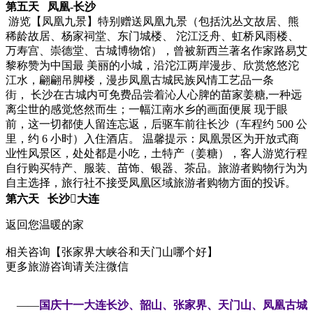
第五天 凤凰-长沙
游览【凤凰九景】特别赠送凤凰九景（包括沈丛文故居、熊
稀龄故居、杨家祠堂、东门城楼、 沱江泛舟、虹桥风雨楼、
万寿宫、崇德堂、古城博物馆），曾被新西兰著名作家路易艾
黎称赞为中国最 美丽的小城，沿沱江两岸漫步、欣赏悠悠沱
江水，翩翩吊脚楼，漫步凤凰古城民族风情工艺品一条
街， 长沙在古城内可免费品尝着沁人心脾的苗家姜糖,一种远
离尘世的感觉悠然而生；一幅江南水乡的画面便展 现于眼
前，这一切都使人留连忘返，后驱车前往长沙（车程约 500 公
里，约 6 小时）入住酒店。 温馨提示：凤凰景区为开放式商
业性风景区，处处都是小吃，土特产（姜糖），客人游览行程
自行购买特产、服装、苗饰、银器、茶品。旅游者购物行为为
自主选择，旅行社不接受凤凰区域旅游者购物方面的投诉。
第六天 长沙大连
返回您温暖的家
相关咨询【张家界大峡谷和天门山哪个好】
更多旅游咨询请关注微信
——
国庆十一大连长沙、韶山、张家界、天门山、凤凰古城