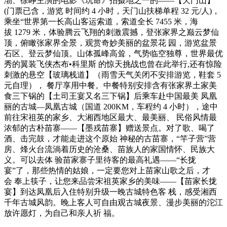
渤、徐峥主演的电影《玩命》拍摄地之一的——【天门山】
(门票已含，游览 时间约 4 小时，天门山扶梯单程 32 元/人)，
乘坐“世界第一长高山客运索道，索道全长 7455 米，海
拔 1279 米，体验腾云飞翔的刺激震撼，登张家界之巅云梦仙
顶，俯瞰张家界全景，观赏奇妙美丽的盆景花 园，游览盆景
石区、登云梦仙顶。山体孤峰高耸，气势临空独尊，世界最优
秀的翼装飞侠杰布•科里斯 的惊天挑战也曾在此举行,还有惊险
刺激的悬空【玻璃栈道】（雨雪天气关闭不安排游览，鞋套 5
元自理）， 餐厅享用中餐。中餐特别安排含有张家界土家美
食三下锅的【土司王宴又名三下锅】后乘车赴中国最美 凤凰
丽的古城—凤凰古城（国道 200KM，车程约 4 小时），途中
前往宋祖英的家乡、大湘西地区最大、最美丽、 民俗风情最
浓郁的古朴苗寨——【墨戎苗寨】赠送景点。对了歌、喝了
酒、击完鼓，才能走进这个原始 神秘的古苗寨，“竿子营”营
房、烽火台流淌着历史的沧桑、苗族人的家国情怀、民族大
义。可以去体 验苗家寨子里待客的最高礼遇——“长拢
宴”了，那些热情的姑娘，一定要您对上苗家山歌之后，才
会 奉上筷子，让您来品尝宋祖英家乡的美味——【苗家长拢
宴】到达凤凰后入住特别升级一晚古城特色客 栈，感受湘西
千年古城风韵。晚上客人可自由观古城夜景、漫步美丽的沱江
放许愿灯，为自己和亲人祈 福。