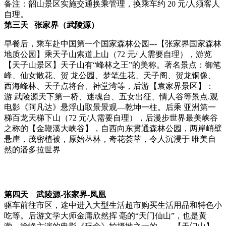
备注：韶山景区实施交通换乘管理，换乘车约 20 元/人须客人
自理。
第三天 张家界（武陵源）
早餐后，乘车赴中国第一个国家森林公园---【张家界国家森林
地质公园】乘天子山索道上山（72 元/ 人需要自理），游览
【天子山景区】天子山有“峰林之王”的美称。著名景点：御笔
峰、仙女散花、贺 龙公园、梦笔生花、天子阁、贺龙铜像、
西海峰林、天子点将台、神堂湾等，后游【袁家界景区】：
游 武陵源天下第一桥、迷魂台、五女出征、情人谷等景点.观
电影《阿凡达》悬浮山取景景观—乾坤一柱。后乘 亚洲第一
梯百龙天梯下山（72 元/人需要自理），后漫步世界最美峡谷
之称的【金鞭溪大峡谷】，自西向东贯通森林公园，两岸峭壁
悬崖，茂密植被，原始丛林，奇花荟萃，令人沉浸于 唯美自
然的潘多拉世界
第四天 武陵源-张家界-凤凰
驱车前往市区，途中进入大型生活超市购买生活用品和特色小
吃等。后游文学大师金庸欣然挥 毫的“天门仙山”，也是黄