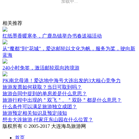
加载中...
相关推荐
红纸墨香暖寒冬，广鹿岛镇举办书春送福活动
从“魔都”到“花城”，爱达邮轮以文化为帆，服务为桨，驶向新
蓝海
240小时免签，激活邮轮双向跨境游
PK南北母港！爱达地中海号大连出发的3大核心竞争力
旅游发票如何获取？当日可取到吗？
旅游合同中提到的单房差是什么意思？
旅游行程中出现的＂双飞＂、＂双卧＂都是什么意思？
什么条件可以满足旅游独立成团？
旅游预定相关知识及预定须知
想去大连旅游,付家庄东山园在什么位置？
版权所有 © 2005-2017 大连海岛旅游网
首页