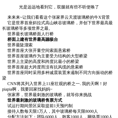
光是远远地看到它，双腿就有些不听使唤了
来来来~让我们看看这个张家界云天渡玻璃桥的牛X背景
它是世界首座斜拉式高山峡谷玻璃桥，并创下世界最高最
长玻璃桥等多项世界之最。
世界最长玻璃桥面人行桥
桥面上建有世界最高蹦极台
世界最陡溜索
世界首座大张开量空间索面悬索桥
世界首座玻璃作为主要受力结构的大型桥梁
世界上主梁的高度和跨度比最小的桥梁
世界首座超大跨度而没有抗风缆的悬索桥
世界首座同时采用多种减震装置来遏制不同方向振动的桥
梁
CNN将其列入世界上11座壮观的桥之一.
我的天啊！好
piapia啊，我要回家找妈妈~
张家界，世界最刺激的玻璃桥，就等你来挑战
世界最刺激的玻璃桥售票方式
试运行期间景区采取提前1天预约制
接待人数每天限1万人，其中玻璃桥每天限8000人
分配方法如下：团队6000人，散客1000人，网络票1000人