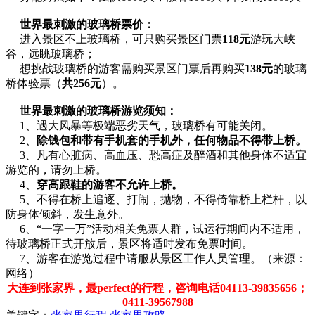
世界最刺激的玻璃桥票价：
进入景区不上玻璃桥，可只购买景区门票
118
元
游玩大峡
谷，远眺玻璃桥；
想挑战玻璃桥的游客需购买景区门票后再购买
138
元
的玻璃
桥体验票（
共
256
元
）。
世界最刺激的玻璃桥游览须知：
1、遇大风暴等极端恶劣天气，玻璃桥有可能关闭。
2、
除钱包和带有手机套的手机外，任何物品不得带上桥。
3、凡有心脏病、高血压、恐高症及醉酒和其他身体不适宜
游览的，请勿上桥。
4、
穿高跟鞋的游客不允许上桥。
5、不得在桥上追逐、打闹，抛物，不得倚靠桥上栏杆，以
防身体倾斜，发生意外。
6、“一字一万”活动相关免票人群，试运行期间内不适用，
待玻璃桥正式开放后，景区将适时发布免票时间。
7、游客在游览过程中请服从景区工作人员管理。（来源：
网络）
大连到张家界，最perfect
的行程，咨询电话04113-39835656
；
0411-39567988