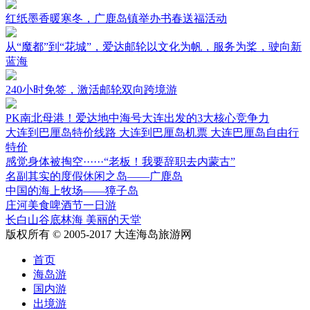
红纸墨香暖寒冬，广鹿岛镇举办书春送福活动
从“魔都”到“花城”，爱达邮轮以文化为帆，服务为桨，驶向新
蓝海
240小时免签，激活邮轮双向跨境游
PK南北母港！爱达地中海号大连出发的3大核心竞争力
大连到巴厘岛特价线路 大连到巴厘岛机票 大连巴厘岛自由行
特价
感觉身体被掏空······“老板！我要辞职去内蒙古”
名副其实的度假休闲之岛——广鹿岛
中国的海上牧场——獐子岛
庄河美食啤酒节一日游
长白山谷底林海 美丽的天堂
版权所有 © 2005-2017 大连海岛旅游网
首页
海岛游
国内游
出境游