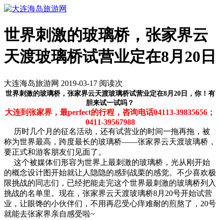
世界刺激的玻璃桥，张家界云
天渡玻璃桥试营业定在8月20日
大连海岛旅游网 2019-03-17 阅读
次
世界刺激的玻璃桥，张家界云天渡玻璃桥试营业定在8月20日，你！有
胆来试一试吗？
大连到张家界，最perfect
的行程，咨询电话04113-39835656
；
0411-39567988
历时几个月的征名活动，还有试营业的时间一拖再拖，被
称为世界最高，跨度最长的玻璃桥——张家界云天渡玻璃桥，
要正式和游客朋友们见面了。
这个被媒体们形容为世界上最刺激的玻璃桥，光从刚开始
的概念设计图开始就让人隐隐的感到战栗的感觉。不少喜欢极
限挑战的同志们，已经把能走完这个世界最刺激的玻璃桥列入
挑战的名单里。现在，张家界云天渡玻璃桥8月20号开始试营
业，让眼馋的小伙伴们，不用再忍受心痒难耐的煎熬了，20号
就能去张家界亲自感受啦~