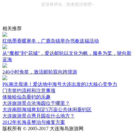
还没有评论，快来抢沙发吧~
相关推荐
红纸墨香暖寒冬，广鹿岛镇举办书春送福活动
从“魔都”到“花城”，爱达邮轮以文化为帆，服务为桨，驶向新
蓝海
240小时免签，激活邮轮双向跨境游
PK南北母港！爱达地中海号大连出发的3大核心竞争力
门市签约流程和注意事项
体验哈仙岛垂钓的乐趣
大连旅游景点沧海园位于哪里？
大连南部海域将划定5万亩公共休闲垂钓区
大连旅游景点秀月园在什么地方？
2012年长海县整治与修复方案
版权所有 © 2005-2017 大连海岛旅游网