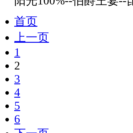
阳光100%--伯爵王宴-
首页
上一页
1
2
3
4
5
6