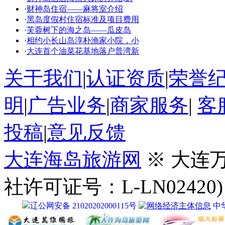
·
财神岛住宿——麻将室介绍
·
黑岛度假村住宿标准及项目费用
·
芙蓉树下的海之岛——瓜皮岛
·
相约小长山岛淳朴渔家小院，小
·
大连首个油菜花基地落户普湾新
关于我们
|
认证资质
|
荣誉
明
|
广告业务
|
商家服务
|
客
投稿
|
意见反馈
大连海岛旅游网
※ 大连
社许可证号：L-LN02420)
辽公网安备 21020202000115号
中