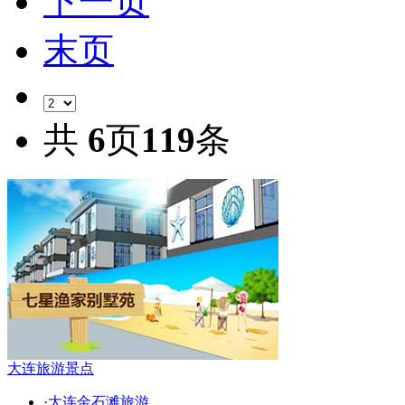
下一页
末页
共
6
页
119
条
大连旅游景点
·
大连金石滩旅游