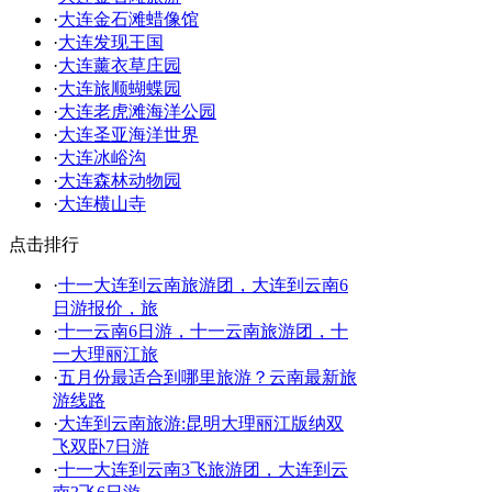
·
大连金石滩蜡像馆
·
大连发现王国
·
大连薰衣草庄园
·
大连旅顺蝴蝶园
·
大连老虎滩海洋公园
·
大连圣亚海洋世界
·
大连冰峪沟
·
大连森林动物园
·
大连横山寺
点击排行
·
十一大连到云南旅游团，大连到云南6
日游报价，旅
·
十一云南6日游，十一云南旅游团，十
一大理丽江旅
·
五月份最适合到哪里旅游？云南最新旅
游线路
·
大连到云南旅游:昆明大理丽江版纳双
飞双卧7日游
·
十一大连到云南3飞旅游团，大连到云