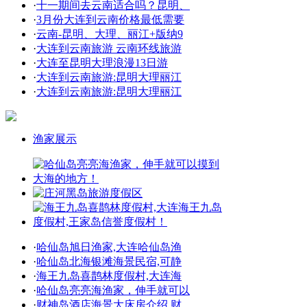
·
十一期间去云南适合吗？昆明、
·
3月份大连到云南价格最低需要
·
云南-昆明、大理、丽江+版纳9
·
大连到云南旅游 云南环线旅游
·
大连至昆明大理浪漫13日游
·
大连到云南旅游:昆明大理丽江
·
大连到云南旅游:昆明大理丽江
渔家展示
·
哈仙岛旭日渔家,大连哈仙岛渔
·
哈仙岛北海银滩海景民宿,可静
·
海王九岛喜鹊林度假村,大连海
·
哈仙岛亮亮海渔家，伸手就可以
·
财神岛酒店海景大床房介绍,财