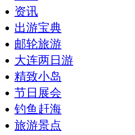
资讯
出游宝典
邮轮旅游
大连两日游
精致小岛
节日展会
钓鱼赶海
旅游景点