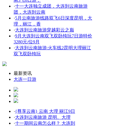
南3飞6日游，
·
十一大连独立成团，大连到云南旅游
团，大连到云南
·
5月云南旅游线路双飞6日深度昆明，大
理，丽江，香
·
大连到云南旅游穿越彩云之巅
·
9月大连到云南双飞双卧纯玩7日游特价
3280元/位9月
·
大连到云南旅游:火车线2昆明大理丽江
双飞双卧纯玩
最新资讯
大连一日游
·
{尊享云南} 云南 大理 丽江9日
·
大连到云南旅游 昆明、大理
·
十一期间云南怎么样？ 大连到