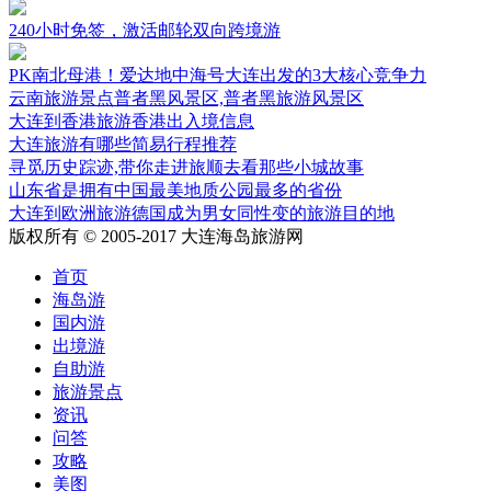
240小时免签，激活邮轮双向跨境游
PK南北母港！爱达地中海号大连出发的3大核心竞争力
云南旅游景点普者黑风景区,普者黑旅游风景区
大连到香港旅游香港出入境信息
大连旅游有哪些简易行程推荐
寻觅历史踪迹,带你走进旅顺去看那些小城故事
山东省是拥有中国最美地质公园最多的省份
大连到欧洲旅游德国成为男女同性变的旅游目的地
版权所有 © 2005-2017 大连海岛旅游网
首页
海岛游
国内游
出境游
自助游
旅游景点
资讯
问答
攻略
美图