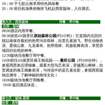
19：00 于七彩云南享用特色风味餐
20：00 前往机场乘坐晚班飞机赴西双版纳，入住酒店。
第六天：西双版纳 用餐：早中晚
住宿：版纳
08:00酒店内用早餐。
08:30游览4A级景区
原始森林公园
(约3小时)：它是国内北回归
线以南保存最好的热带沟谷雨林，欣赏孔雀放飞、野生动物表
演、爱伲山寨、九龙瀑布、热带雨林、民族歌舞表演，享受异
域回归自然的神奇。
12:30版纳当地餐厅用中餐。
14:00前往4A级景区傣王御花园——
曼听公园
（约100分钟），
参观周恩来总理铜像，观看大型鸟艺表演，穿越黑心树林，欣
赏调皮的傣王御象表演，与传说中的蓝孔雀合影，参观西双版
纳总佛寺，了解神秘的南传文化！
18:00版纳当地餐厅用晚餐。
19:00 返回酒店休息 。
第七天：版纳-昆明 用餐：早中晚
住宿：昆明