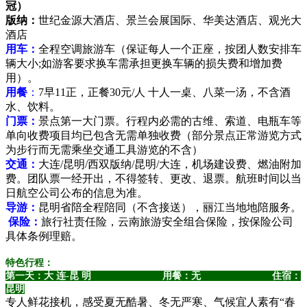
冠）
版纳：
世纪金源大酒店、景兰会展国际、华美达酒店、观光大
酒店
用车：
全程空调旅游车（保证每人一个正座，按团人数安排车
辆大小;如游客要求换车需承担更换车辆的损失费和增加费
用）。
用餐
：
7早11正，正餐30元/人 十人一桌、八菜一汤，不含酒
水、饮料。
门票：
景点第一大门票。行程内必需的古维、索道、电瓶车等
单向收费项目均已包含无需单独收费（部分景点正常游览方式
为步行而无需乘坐交通工具游览的不含）
交通：
大连/昆明/西双版纳/昆明/大连，机场建设费、燃油附加
费。团队票一经开出，不得签转、更改、退票。航班时间以当
日航空公司公布的信息为准。
导游：
昆明省陪全程陪同（不含接送），丽江当地地陪服务。
保险：
旅行社责任险，云南旅游安全组合保险，按保险公司
具体条例理赔。
特色行程：
第一天：
大 连-
昆 明
用餐：无 住宿：
昆明
专人鲜花接机，感受夏无酷暑、冬无严寒、气候宜人素有“春