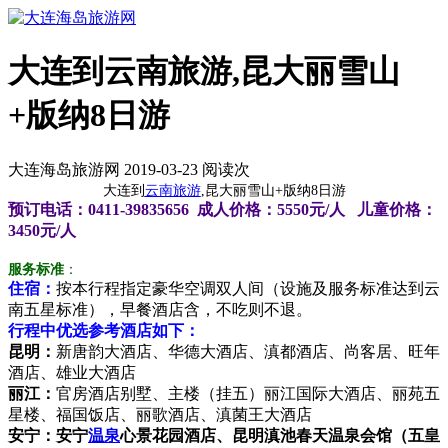
大连到云南旅游,昆大丽雪山
+版纳8日游
大连海岛旅游网 2019-03-23 阅读
次
大连到
云南旅游
,昆大丽雪山+版纳8日游
预订电话：0411-39835656 成人价格：5550元/人 儿童价格：
3450元/人
服务标准
：
住宿：
按本行程指定豪华空调双人间（设施及服务标准达到云
南五星标准），早餐酒店含，不吃则不退。
行程中优选参考酒店如下：
昆明：
新唐韵大酒店、华德大酒店、滇都酒店、尚客居、旺年
酒店、雄业大酒店
丽江：
官房酒店别墅、主楼（挂五）丽江国际大酒店、丽苑五
星楼、福国饭店、丽歌酒店、滇菌王大酒店
安宁：
安宁
温泉
心景花园酒店、昆明滇池春天温泉会馆（五皇