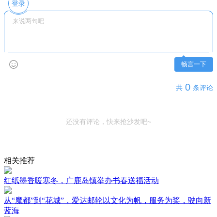
登录
畅言一下
0
共
条评论
还没有评论，快来抢沙发吧~
相关推荐
红纸墨香暖寒冬，广鹿岛镇举办书春送福活动
从“魔都”到“花城”，爱达邮轮以文化为帆，服务为桨，驶向新
蓝海