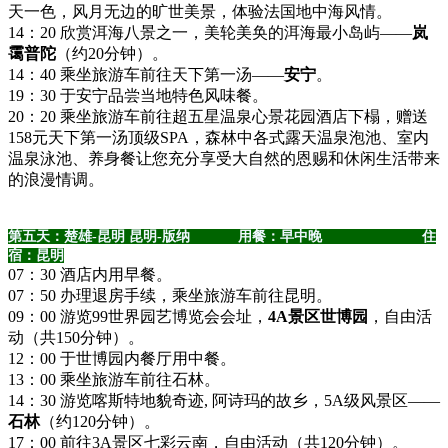
天一色，风月无边的旷世美景，体验法国地中海风情。
14：20 欣赏洱海八景之一，美轮美奂的洱海最小岛屿——
岚
霭普陀
（约20分钟）。
14：40 乘坐旅游车前往天下第一汤——
安宁
。
19：30 于安宁品尝当地特色风味餐。
20：20 乘坐旅游车前往超五星温泉心景花园酒店下榻，赠送
158元天下第一汤顶级SPA，森林中各式露天温泉泡池、室内
温泉泳池、养身餐让您充分享受大自然的恩赐和休闲生活带来
的浪漫情调。
第五天：楚雄-昆明 昆明-版纳 用餐：早中晚 住
宿：昆明
07：30 酒店内用早餐。
07：50 办理退房手续，乘坐旅游车前往昆明。
09：00 游览99世界园艺博览会会址，
4A景区世博园
，自由活
动（共150分钟）。
12：00 于世博园内餐厅用中餐。
13：00 乘坐旅游车前往石林。
14：30 游览喀斯特地貌奇迹, 阿诗玛的故乡，5A级风景区——
石林
（约120分钟）。
17：00 前往3A景区七彩云南，自由活动（共120分钟）。