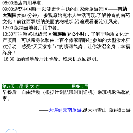
08:00酒店内用早餐。
09:00游览中国唯一以健康为主题的国家级旅游景区——
南药
大观园
(约60分钟)，参观原始克木人生活再现,了解神奇的南药
文化！前往西双版纳美丽的橄榄坝,沿途观看澜沧江风光。
12:00 版纳当地餐厅用中餐。
13:30前往游览4A级景区
傣族园
(约2小时)，了解非物质文化遗
产项目，可以亲身体验由上百个傣家哨哆哩参加的大型泼水狂
欢活动，感受“天天泼水节”的磅礴气势，让你泼湿全身，幸福
终身！
18:30 版纳当地餐厅用晚餐。晚乘机返回昆明。
第八天：昆 明-大 连 用餐：早
早餐后，自由活动（根据计划航班时刻送机）乘班机返温馨的
家。
——
大连到云南旅游
,昆大丽雪山+版纳8日游