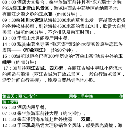
08：00 酒店大堂集合，乘坐旅游车前往具有“东方瑞士”之称
的5A级
玉龙雪山风景区
，游览纳西族中部地区的纳西圣地，
有丽江之源之称的
玉水寨
（约40分钟）。
09：30乘
冰川大索道
从海拔3000米的草甸出发，穿越高大挺拔
的各种松林杉树，到达海拔4506米高的雪山冰川，欣赏大自然
美景（游览约90分钟，不含排队及乘车时间）。
13：00 于雪山水月阁餐厅用中餐。
14：00 观赏由著名导演 “张艺谋”策划的大型实景原生态民族
表演——
《印象丽江》
（约90分钟）。
16：00游览以距今已有300年历史的“万朵山茶”驰名中外的
玉
峰寺
（约40分钟）
17：30前往
丽江古城、四方街
，在丽江古城中寻味小桥流水
的闲适与浪漫（丽江古城为开放式景区，一般自行游览景区，
游览时间自行掌握），晚餐自费品尝当地小吃。
第四天：丽 江-安宁 用餐：早中晚 住
宿：安宁
06：30 酒店内用早餐。
07：00 乘坐旅游车前往大理（约4小时）。
11：30 乘车沿洱海东线赴世外桃源——
双廊
。
12：30 于
玉玑岛
品尝大理砂锅鱼全风味，感受风光旖旎，海