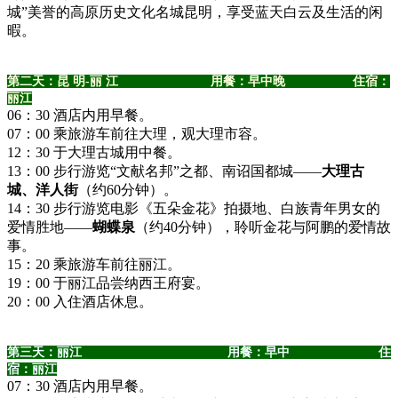
城”美誉的高原历史文化名城昆明，享受蓝天白云及生活的闲
暇。
第二天：
昆 明-丽 江
用餐：早中晚 住宿：
丽江
06：30 酒店内用早餐。
07：00 乘旅游车前往大理，观大理市容。
12：30 于大理古城用中餐。
13：00 步行游览“文献名邦”之都、南诏国都城——
大理古
城、洋人街
（约60分钟）。
14：30 步行游览电影《五朵金花》拍摄地、白族青年男女的
爱情胜地——
蝴蝶泉
（约40分钟），聆听金花与阿鹏的爱情故
事。
15：20 乘旅游车前往丽江。
19：00 于丽江品尝纳西王府宴。
20：00 入住酒店休息。
第三天：丽江 用餐：早中 住
宿：丽江
07：30 酒店内用早餐。