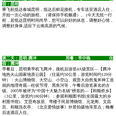
宿：昆明
乘飞机抵达春城昆明，抵达后鲜花接机，专车送至酒店入住，
开始一次心动的旅程。（请保持手机畅通）。 (今天无统一行
程，若抵达昆明时间尚早，您可以好好的休息，调整好心情，
调整好身体,适应下云南高原的气候。
第二天：昆明-腾冲 用餐：早中晚 住
宿：腾冲
早餐后，昆明乘早机飞腾冲，接机后游览4A级景区—【腾冲
地热火山国家地质公园】（往返约50公里，游览时间约120分
钟）：火山博物馆、大空山、小空山、观赏大自然鬼斧神工造
就的地理奇观—柱状节理、黑鱼河等，午餐后游览著名的古
镇、2005年被评为“中国十大魅力名镇”榜首的—【和顺侨乡】
（3公里，游览约180分钟）：参观和顺图书馆(全国最大的乡
村图书馆)、艾思奇故居、弯楼子民居博物馆、元龙阁、文昌
宫、和顺洗衣亭、《北京爱情故事》外景拍摄地等景点；晚餐
后送酒店入住。