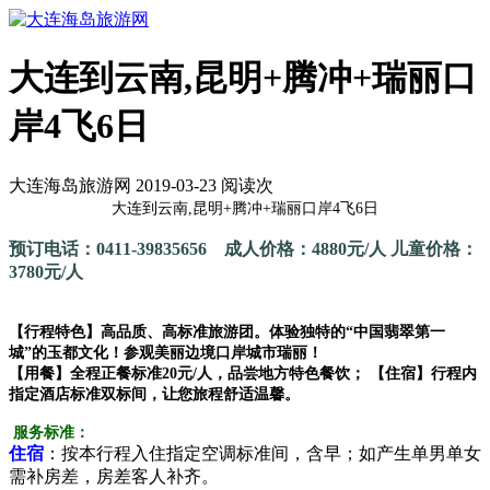
大连到云南,昆明+腾冲+瑞丽口
岸4飞6日
大连海岛旅游网 2019-03-23 阅读
次
大连到云南,昆明+腾冲+瑞丽口岸4飞6日
预订电话：0411-39835656 成人价格：4880元/人 儿童价格：
3780元/人
【行程特色】高品质、高标准旅游团。体验独特的“中国翡翠第一
城”的玉都文化！参观美丽边境口岸城市瑞丽！
【用餐】全程正餐标准20元/人，品尝地方特色餐饮； 【住宿】行程内
指定酒店标准双标间，让您旅程舒适温馨。
服务标准：
住宿
：按本行程入住指定空调标准间，含早；如产生单男单女
需补房差，房差客人补齐。