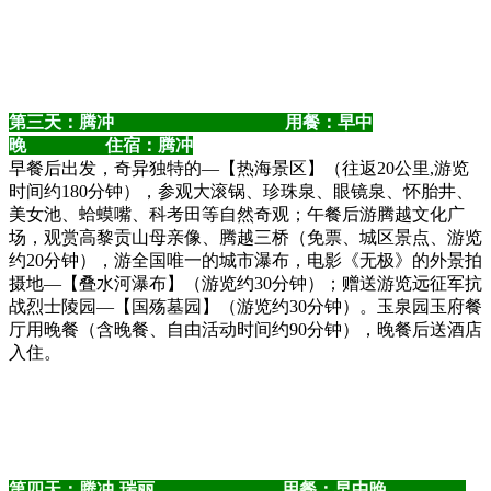
第三天：腾冲 用餐：早中
晚 住宿：腾冲
早餐后出发，奇异独特的—【热海景区】（往返20公里,游览
时间约180分钟），参观大滚锅、珍珠泉、眼镜泉、怀胎井、
美女池、蛤蟆嘴、科考田等自然奇观；午餐后游腾越文化广
场，观赏高黎贡山母亲像、腾越三桥（免票、城区景点、游览
约20分钟），游全国唯一的城市瀑布，电影《无极》的外景拍
摄地—【叠水河瀑布】（游览约30分钟）；赠送游览远征军抗
战烈士陵园—【国殇墓园】（游览约30分钟）。玉泉园玉府餐
厅用晚餐（含晚餐、自由活动时间约90分钟），晚餐后送酒店
入住。
第四天：腾冲-瑞丽 用餐：早中晚