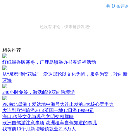
0
共
条评论
还没有评论，快来抢沙发吧~
相关推荐
红纸墨香暖寒冬，广鹿岛镇举办书春送福活动
从“魔都”到“花城”，爱达邮轮以文化为帆，服务为桨，驶向新
蓝海
240小时免签，激活邮轮双向跨境游
PK南北母港！爱达地中海号大连出发的3大核心竞争力
大连到欧洲旅游2014英国一地12日游19999元
海口:传统文化与现代文明交相辉映
欧洲自驾游注意事项,欧洲租车自驾知道的事儿
我市前10个月新增城镇就业21.6万人