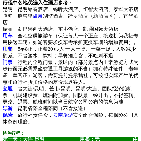
行程中各地优选入住酒店参考
：
昆明：昆明铭春酒店、锦昕大酒店、恒都大酒店、泰华大酒店
腾冲：腾格里
温泉
别墅酒店、绮罗酒店（新酒店区）、雷华酒
店
瑞丽：勐巴娜西大酒店、东协酒店、凯通国际大酒店
用车
：全程空调旅游车（保证每人一个正座，接送机为我社专
用接送车辆）如游客要求换车需承担更换车辆的增加费用）。
用餐
：5早8正，正餐20元/人 十人一桌、十菜一汤，人数减少
酌减。不含酒水、饮料；早餐酒店含，不吃则不退。
门票
：行程内全程门票，景区内（部分景点内正常游览方式为
步行而无必需乘坐交通工具游览的不含）拥有特殊证件（老年
证，军官证）游客，需要提前提示我社，可按照实际产生的优
惠和旅行社折扣价格的差价现退客人。
交通
：含大连/昆明、芒市/昆明、昆明/大连、团队经济舱机
票，机场建设费、燃油附加费。团队票一经开出，不得签转、
更改、退票。航班时间以当日航空公司公布的信息为准。
导游
：昆明省陪全程陪同（不含接送）
保险
：旅行社责任险，
云南旅游
安全组合保险，按保险公司具
体条例理赔。
特色行程：
第一天：大连-昆明 用餐：无 住