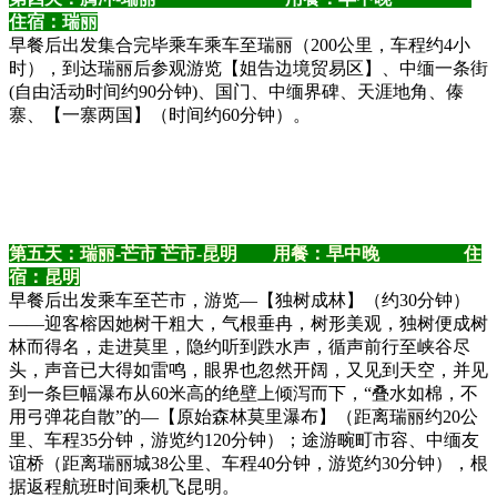
住宿：瑞丽
早餐后出发集合完毕乘车乘车至瑞丽（200公里，车程约4小
时），到达瑞丽后参观游览【姐告边境贸易区】、中缅一条街
(自由活动时间约90分钟)、国门、中缅界碑、天涯地角、傣
寨、【一寨两国】（时间约60分钟）。
第五天：瑞丽-芒市 芒市-昆明 用餐：早中晚 住
宿：昆明
早餐后出发乘车至芒市，游览—【独树成林】（约30分钟）
——迎客榕因她树干粗大，气根垂冉，树形美观，独树便成树
林而得名，走进莫里，隐约听到跌水声，循声前行至峡谷尽
头，声音已大得如雷鸣，眼界也忽然开阔，又见到天空，并见
到一条巨幅瀑布从60米高的绝壁上倾泻而下，“叠水如棉，不
用弓弹花自散”的—【原始森林莫里瀑布】（距离瑞丽约20公
里、车程35分钟，游览约120分钟）；途游畹町市容、中缅友
谊桥（距离瑞丽城38公里、车程40分钟，游览约30分钟），根
据返程航班时间乘机飞昆明。