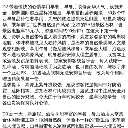
D2
带着愉快的心情享用早餐，早餐厅装修豪华大气，设施齐
全，按照国际超五星标准建造，早餐搭配营养健康，50多个中
西早餐品种任君享用，为您的旅途提供充足能量，彰显高端奢
华。乘车前往 “世界自然遗产风光”之称的5A级景区石林（含
景区电瓶车25元/人，游览时间约90分钟）在这天下第一奇
观，赞叹大自然带给世人震惊的杰作，观赏多姿多彩的喀斯特
地貌，体味彝族撒尼人独特风情，是石林的自然景观与人文景
观交相辉映。享用午餐（撒尼族风味餐）乘车至大理，沿途欣
赏不通地貌高原风光。晚餐独家安排大理主题餐厅，欣赏本土
敬酒歌及跳菜歌舞表演。 独家安排客栈音乐会，每人获赠一
瓶啤酒，有特邀酒吧歌手为您驻场，也可自由发挥，与歌手来
一个互动PK。 如遇酒店限制无法安排音乐会，改为每个房间
赠送精美果盘一份。
温馨提示：高原上紫外线较强，建议游客旅游期间带好防晒
霜，遮阳帽等。游览石林时比较拥挤，游览过程中注意安全好
自己的随身财物。今天由于行车时间较长，坐车比较辛苦，请
各位贵宾保持良好心情。
D3
新一天，新旅程。酒店享用丰富的早餐，餐后酒店大堂集
合休闲慵懒主题：睡到自然醒，体验不一样的“慢生活”乘车前
往大理古城，由导游带领大家游览南诏国都城——大理古城--