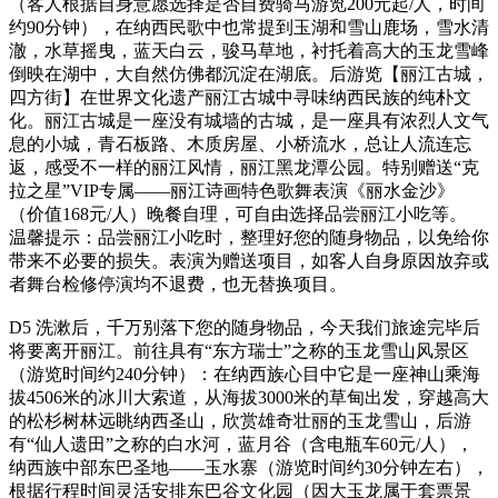
（客人根据自身意愿选择是否自费骑马游览200元起/人，时间
约90分钟），在纳西民歌中也常提到玉湖和雪山鹿场，雪水清
澈，水草摇曳，蓝天白云，骏马草地，衬托着高大的玉龙雪峰
倒映在湖中，大自然仿佛都沉淀在湖底。后游览【丽江古城，
四方街】在世界文化遗产丽江古城中寻味纳西民族的纯朴文
化。丽江古城是一座没有城墙的古城，是一座具有浓烈人文气
息的小城，青石板路、木质房屋、小桥流水，总让人流连忘
返，感受不一样的丽江风情，丽江黑龙潭公园。特别赠送“克
拉之星”VIP专属——丽江诗画特色歌舞表演《丽水金沙》
（价值168元/人）晚餐自理，可自由选择品尝丽江小吃等。
温馨提示：品尝丽江小吃时，整理好您的随身物品，以免给你
带来不必要的损失。表演为赠送项目，如客人自身原因放弃或
者舞台检修停演均不退费，也无替换项目。
D5
洗漱后，千万别落下您的随身物品，今天我们旅途完毕后
将要离开丽江。前往具有“东方瑞士”之称的玉龙雪山风景区
（游览时间约240分钟）：在纳西族心目中它是一座神山乘海
拔4506米的冰川大索道，从海拔3000米的草甸出发，穿越高大
的松杉树林远眺纳西圣山，欣赏雄奇壮丽的玉龙雪山，后游
有“仙人遗田”之称的白水河，蓝月谷（含电瓶车60元/人），
纳西族中部东巴圣地——玉水寨（游览时间约30分钟左右），
根据行程时间灵活安排东巴谷文化园（因大玉龙属于套票景