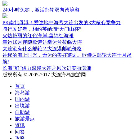
240小时免签，激活邮轮双向跨境游
PK南北母港！爱达地中海号大连出发的3大核心竞争力
骑行爱好者，相约英纳湖“天门山杯”
火热艳丽的红色海岸-盘锦红海滩
幸运10月伴随歌诗达幸运号莅临大连
大连港有什么邮轮？大连港邮轮价格
神秘的海上时光，命运的美好邂逅。歌诗达邮轮大连十月起
航!
长海“鲜”借力浪漫大连之风吹进美丽潇湘
版权所有 © 2005-2017 大连海岛旅游网
首页
海岛游
国内游
出境游
自助游
旅游景点
资讯
问答
攻略