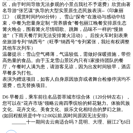
区，由于时间导致无法参观的小景点我社不予退费）欣赏由著
名导游“张艺谋”执导的大型实景原生态民族表演--《印象丽
江》（观赏时间约60分钟）。雪山“探奇”在激动与感动中结
束，中餐为您量身定制 “营养膳食”餐包丽江晚餐安排原生态
篝火晚会，围着篝火尽情唱歌、跳舞，品味不一样的“慢旅
途”（下雨天餐厅则无法安排篝火活动）。后按火车时刻表乘
坐旅游专列“纳西号”（旺季“纳西号”专列紧张，我社有权调整
其他车次列车）
温馨提示：雪山空气稀薄，气温较低，需做好保暖措施，带些
高热量的食品。由于玉龙雪山景区内只有1家接待团队的餐
厅，午餐时人满为患，请游客见谅，因为出发时间较早，酒店
早餐多为打包。
表演为赠送项目，如客人自身原因放弃或者舞台检修停演均不
退费，也无替换项目。
D6
早餐后，乘车前往名品荟萃城市综合体（120分钟左右），
您可以在“花卉市场”领略云南四季缤纷的鲜花魅力。体验民族
文化、花卉文化、美食文化、娱乐文化相结合的梦幻之旅。
(如回程航班是中午12:00以前,因时间原因无法安排)
_
_____十一期间去云南适合吗？昆明、大理、丽江2飞6日