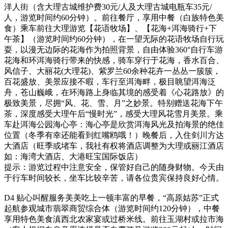
洋人街（含大理古城维护费30元/人及大理古城电瓶车35元/
人，游览时间约60分钟）。前往餐厅，享用中餐（白族特色美
食）乘车前往大理游览【花语牧场】、【花海+洱海骑行+下
午茶】（游览时间约60分钟），在一望无际的花语牧场自行玩
耍，以漫无边际的花海作为拍照背景，自由体验360°自行车游
花海和环洱海骑行带来的快感，骑车穿行于花海，香水百合、
风信子、大丽花(大理花)、紫罗兰60余种花卉一丛丛一簇簇，
百花盛放、美景应接不暇，车行至洱海畔，极目眺望洱海泛
舟，苍山巍峨，在环海路上身临其境的感受着《心花路放》的
极致美景，尽拥“风、花、雪、月”之妙景。特别赠送花海下午
茶，深度感受大理午后“慢时光”，感受大理风花雪月美景。乘
车赴洱海公园海心亭：海心亭是欣赏洱海风光及拍海景的绝佳
位置（冬季有幸还能看到红嘴鸥哦！）晚餐后，入住剑川方达
大酒店（旺季或堵车，我社有权将酒店调整为大理或丽江酒店
如：海湾大酒店、大港旺宝国际饭店）
提示：游览过程中注意安全，保管好自己的随身财物。今天由
于行车时间较长，坐车比较辛苦，请各位贵宾保持良好心情。
D4
贴心叫醒服务美美吃上一顿丰富的早餐，“高原姑苏”正式
起航参观城市翡翠商贸综合体（游览时间约120分钟），中餐
享用特色美食滇西北农家宴或过桥米线。前往玉湖村或拉市海