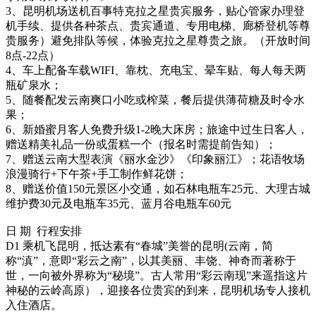
3、昆明机场送机百事特克拉之星贵宾服务，贴心管家办理登
机手续、提供各种茶点、贵宾通道、专用电梯、廊桥登机等尊
贵服务）避免排队等候，体验克拉之星尊贵之旅。（开放时间
8点-22点）
4、车上配备车载WIFI、靠枕、充电宝、晕车贴、每人每天两
瓶矿泉水；
5、随餐配发云南爽口小吃或榨菜，餐后提供薄荷糖及时令水
果；
6、新婚蜜月客人免费升级1-2晚大床房；旅途中过生日客人，
赠送精美礼品一份或蛋糕一个（报名时需提前告知）；
7、赠送云南大型表演《丽水金沙》《印象丽江》；花语牧场
浪漫骑行+下午茶+手工制作鲜花饼；
8、赠送价值150元景区小交通，如石林电瓶车25元、大理古城
维护费30元及电瓶车35元、蓝月谷电瓶车60元
日 期 行程安排
D1
乘机飞昆明，抵达素有“春城”美誉的昆明(云南，简
称“滇”，意即“彩云之南”，以其美丽、丰饶、神奇而著称于
世，一向被外界称为“秘境”。古人常用“彩云南现”来遥指这片
神秘的云岭高原），迎接各位贵宾的到来，昆明机场专人接机
入住酒店。