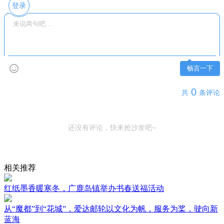
登录
畅言一下
0
共
条评论
还没有评论，快来抢沙发吧~
相关推荐
红纸墨香暖寒冬，广鹿岛镇举办书春送福活动
从“魔都”到“花城”，爱达邮轮以文化为帆，服务为桨，驶向新
蓝海