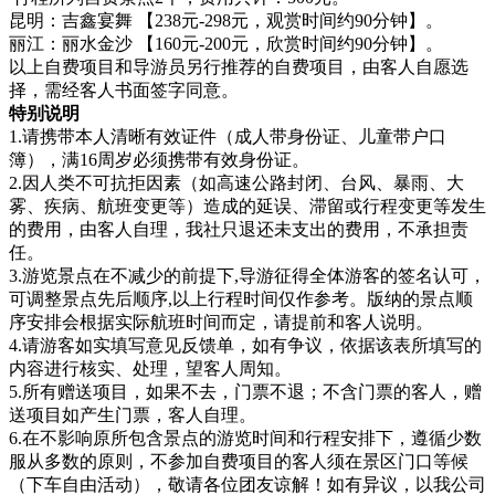
昆明：吉鑫宴舞 【238元-298元，观赏时间约90分钟】。
丽江：丽水金沙 【160元-200元，欣赏时间约90分钟】。
以上自费项目和导游员另行推荐的自费项目，由客人自愿选
择，需经客人书面签字同意。
特别说明
1.请携带本人清晰有效证件（成人带身份证、儿童带户口
簿），满16周岁必须携带有效身份证。
2.因人类不可抗拒因素（如高速公路封闭、台风、暴雨、大
雾、疾病、航班变更等）造成的延误、滞留或行程变更等发生
的费用，由客人自理，我社只退还未支出的费用，不承担责
任。
3.游览景点在不减少的前提下,导游征得全体游客的签名认可，
可调整景点先后顺序,以上行程时间仅作参考。版纳的景点顺
序安排会根据实际航班时间而定，请提前和客人说明。
4.请游客如实填写意见反馈单，如有争议，依据该表所填写的
内容进行核实、处理，望客人周知。
5.所有赠送项目，如果不去，门票不退；不含门票的客人，赠
送项目如产生门票，客人自理。
6.在不影响原所包含景点的游览时间和行程安排下，遵循少数
服从多数的原则，不参加自费项目的客人须在景区门口等候
（下车自由活动），敬请各位团友谅解！如有异议，以我公司