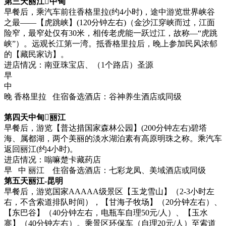
第三天丽江中甸
早餐后，乘汽车前往香格里拉(约4小时)，途中游览世界峡谷
之最——【虎跳峡】(120分钟左右)（金沙江穿峡而过，江面
险窄，最窄处仅有30米，相传老虎能一跃过江，故称—“虎跳
峡”）。远观长江第一湾。抵香格里拉后，晚上参加民风浓郁
的【藏民家访】。
进店情况：南亚珠宝店、（1个路店）圣源
早
中
晚 香格里拉 住宿备选酒店：谷神养生酒店或同级
第四天中甸丽江
早餐后，游览【普达措国家森林公园】(200分钟左右)碧塔
海、属都湖，两个美丽的淡水湖泊素有高原明珠之称。乘汽车
返回丽江(约4小时)。
进店情况：嗡嘛楚卡藏药店
早 中 丽江 住宿备选酒店：七彩龙凤、美域酒店或同级
第五天丽江-昆明
早餐后，游览国家AAAAA级景区【玉龙雪山】（2-3小时左
右，不含索道排队时间），【甘海子牧场】（20分钟左右）、
【东巴谷】（40分钟左右，电瓶车自理50元/人）、【玉水
寨】（40分钟左右）。乘景区环保车（自理20元/人）至索道