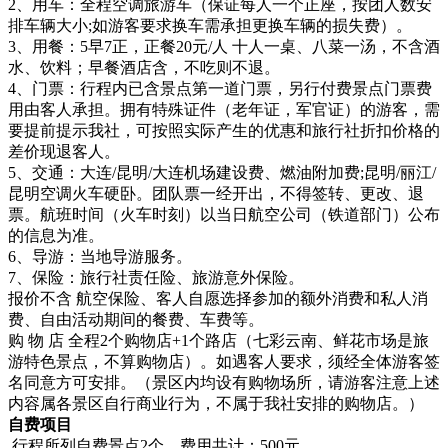
2、用车：全程空调旅游车（保证每人一个正座，按团人数安
排车辆大小;如游客要求换车需承担更换车辆的损失费）。
3、用餐：5早7正，正餐20元/人 十人一桌、八菜一汤，不含酒
水、饮料；早餐酒店含，不吃则不退。
4、门票：行程内已含景点第一道门票，另行付费景点门票费
用由客人承担。拥有特殊证件（老年证，军官证）的游客，需
要提前提示我社，可按照实际产生的优惠和旅行社折扣价格的
差价现退客人。
5、交通：大连/昆明/大连机场建设费、燃油附加费;昆明/丽江/
昆明空调火车硬卧。团队票一经开出，不得签转、更改、退
票。航班时间（火车时刻）以当日航空公司（铁道部门）公布
的信息为准。
6、导游：当地导游服务。
7、保险：旅行社责任险、旅游意外保险。
报价不含 航空保险、客人自愿选择参加的额外消费和私人消
费、自由活动期间的餐费、车费等。
购 物 店 全程2个购物店+1个路店（七彩云南、鲜花市场是旅
游特色景点，不算购物店）。如遇客人要求，须经全体游客签
名同意方可安排。（景区内均设有购物场所，请游客注意上述
内容属各景区自行商业行为，不属于我社安排的购物店。）
自费项目
行程所列自费景点2个，费用共计：500元。