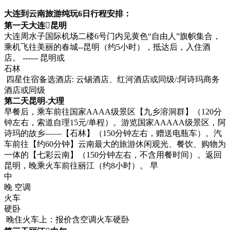
大连到云南旅游纯玩6日行程安排：
第一天大连昆明
大连周水子国际机场二楼6号门内见黄色“自由人”旗帜集合，
乘机飞往美丽的春城--昆明（约5小时），抵达后，入住酒
店。 ------ 昆明或
石林
四星住宿备选酒店: 云锡酒店、红河酒店或同级/:阿诗玛商务
酒店或同级
第二天昆明-大理
早餐后，乘车前往国家AAAA级景区【九乡溶洞群】（120分
钟左右，索道自理15元/单程）。游览国家AAAAA级景区，阿
诗玛的故乡——【石林】（150分钟左右，赠送电瓶车）。汽
车前往【约60分钟】云南最大的旅游休闲观光、餐饮、购物为
一体的【七彩云南】（150分钟左右，不含用餐时间）。返回
昆明，晚乘火车前往丽江（约8小时）。 早
中
晚 空调
火车
硬卧
晚住火车上：报价含空调火车硬卧