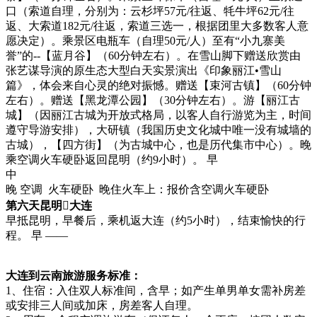
口（索道自理，分别为：云杉坪57元/往返、牦牛坪62元/往
返、大索道182元/往返，索道三选一，根据团里大多数客人意
愿决定）。乘景区电瓶车（自理50元/人）至有“小九寨美
誉”的--【蓝月谷】（60分钟左右）。在雪山脚下赠送欣赏由
张艺谋导演的原生态大型白天实景演出《印象丽江•雪山
篇》，体会来自心灵的绝对振憾。赠送【束河古镇】（60分钟
左右）。赠送【黑龙潭公园】（30分钟左右）。游【丽江古
城】（因丽江古城为开放式格局，以客人自行游览为主，时间
遵守导游安排），大研镇（我国历史文化城中唯一没有城墙的
古城），【四方街】（为古城中心，也是历代集市中心）。晚
乘空调火车硬卧返回昆明（约9小时）。 早
中
晚 空调 火车硬卧 晚住火车上：报价含空调火车硬卧
第六天昆明大连
早抵昆明，早餐后，乘机返大连（约5小时），结束愉快的行
程。 早 ——
大连到云南旅游服务标准：
1、住宿：入住双人标准间，含早；如产生单男单女需补房差
或安排三人间或加床，房差客人自理。