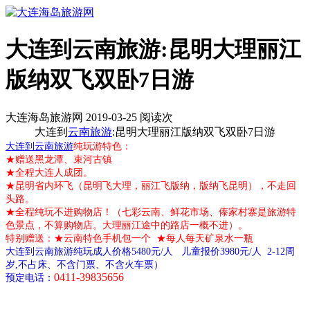
大连到云南旅游:昆明大理丽江
版纳双飞双卧7日游
大连海岛旅游网 2019-03-25 阅读
次
大连到
云南旅游
:昆明大理丽江版纳双飞双卧7日游
大连到云南旅游
纯玩游特色：
★赠送黑龙潭、束河古镇
★全程大连人成团。
★昆明省内环飞（昆明飞大理，丽江飞版纳，版纳飞昆明），不走回
头路。
★全程纯玩不进购物店！（七彩云南、鲜花市场、傣家村寨是旅游特
色景点，不算购物店。大理丽江途中的路店一概不进）。
特别赠送：★云南特色手机包一个 ★每人每天矿泉水一瓶
大连到云南旅游纯玩成人价格5480元/人 儿童报价3980元/人 2-12周
岁,不占床、不含门票、不含火车票）
0411-39835656
预定电话：