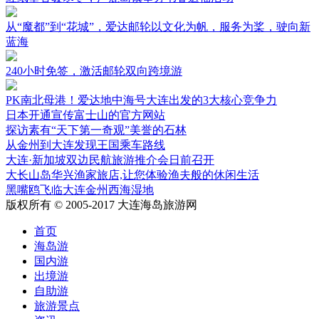
从“魔都”到“花城”，爱达邮轮以文化为帆，服务为桨，驶向新
蓝海
240小时免签，激活邮轮双向跨境游
PK南北母港！爱达地中海号大连出发的3大核心竞争力
日本开通宣传富士山的官方网站
探访素有“天下第一奇观”美誉的石林
从金州到大连发现王国乘车路线
大连·新加坡双边民航旅游推介会日前召开
大长山岛华兴渔家旅店,让您体验渔夫般的休闲生活
黑嘴鸥飞临大连金州西海湿地
版权所有 © 2005-2017 大连海岛旅游网
首页
海岛游
国内游
出境游
自助游
旅游景点