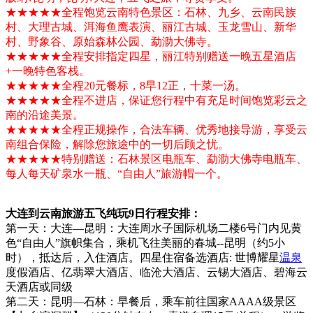
★★★★★全程饱览云南特色景区：石林、九乡、云南民族
村、大理古城、洱海鱼鹰表演、丽江古城、玉龙雪山、新华
村、野象谷、原始森林公园、勐泐大佛寺。
★★★★★全程安排指定四星，丽江特别赠送一晚五星酒店
+一晚特色客栈。
★★★★★全程20元餐标，8早12正，十菜一汤。
★★★★★全程不进店，保证您行程中有充足时间饱览彩云之
南的沿途美景。
★★★★★全程正规操作，合法车辆、优秀地接导游，享受云
南组合保险，解除您旅途中的一切后顾之忧。
★★★★★特别赠送：石林景区电瓶车、勐泐大佛寺电瓶车、
每人每天矿泉水一瓶、“自由人”旅游帽一个。
大连到云南旅游五飞纯玩9日行程安排：
第一天：大连—昆明：大连周水子国际机场二楼6号门内见黄
色“自由人”旗帜集合，乘机飞往美丽的春城--昆明（约5小
时），抵达后，入住酒店。四星住宿备选酒店: 世博耀星
温泉
度假酒店、亿翡翠大酒店、临沧大酒店、云锡大酒店、碧海云
天酒店或同级
第二天：昆明—石林：早餐后，乘车前往国家AAAA级景区