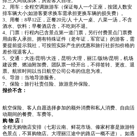
排三人间或加床，房差客人自理。
2、用车：全程空调旅游车（保证每人一个正座，按团人数安
排车辆大小;如游客要求换车需承担更换车辆的损失费）。
3、用餐：8早12正，正餐20元/人 十人一桌、八菜一汤，不含
酒水、饮料；早餐酒店含，不吃则不退。
4、门票：行程内已含景点第一道门票，另行付费景点门票费
用由客人承担。拥有特殊证件（老年证，军官证）的游客，需
要提前提示我社，可按照实际产生的优惠和旅行社折扣价格的
差价现退客人。
5、交通：大连/昆明/大连，昆明/大理，丽江/版纳/昆明，机场
建设费、燃油附加费。团队票一经开出，不得签转、更改、退
票。航班时间以当日航空公司公布的信息为准。
6、导游：当地导游服务。
7、保险：旅行社责任险、旅游意外保险。
报价不含：
航空保险、客人自愿选择参加的额外消费和私人消费、自由活
动期间的餐费、车费等。
购 物 店：
全程无购物店安排（七彩云南、鲜花市场、傣家村寨是旅游特
色景点，不算购物店。大理丽江途中的路店一概不进）。如遇