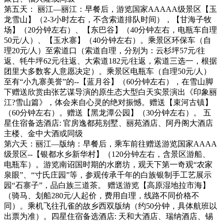
第五天： 丽江—丽江：早餐后，游览国家AAAAA级景区【玉
龙雪山】（2-3小时左右，不含索道排队时间），【甘海子牧
场】（20分钟左右）、【东巴谷】（40分钟左右，电瓶车自理
50元/人）、【玉水寨】（40分钟左右）。乘景区环保车（自
理20元/人）至索道口（索道自理，分别为：云杉坪57元/往
返、牦牛坪62元/往返、大索道182元/往返，索道三选一，根据
团里大多数客人意愿决定）。乘景区电瓶车（自理50元/人）
至有“小九寨美誉”的--【蓝月谷】（60分钟左右），在雪山脚
下赠送欣赏由张艺谋导演的原生态大型白天实景演出《印象丽
江?雪山篇》，体会来自心灵的绝对振憾。赠送【束河古镇】
（60分钟左右）。赠送【黑龙潭公园】（30分钟左右）。 五
星住宿备选酒店: 官房逸都苑别墅、丽苑酒店、阿丹阁大酒店
主楼、金中大酒或同级
第六天：丽江—版纳：早餐后，乘车前往赠送游览国家AAAA
级景区--【银都水乡新华村】（120分钟左右，含景区游船、
电瓶车）。游览南诏国时期的水磨坊，观天下第一奇观“农家
泉眼”、“寸氏庄园”等，参观传承千年的白族银制手工艺展示
园“石寨子”，品白族三道茶。 赠送游览【高原湿地拉市海】
（骑马、划船280元/人起价，费用自理，线路不同价格不
同）。乘机飞往孔雀的故乡西双版纳（约50分钟，具体航班以
出票为准）。四星住宿备选酒店: 天和大酒店、瑞纳酒店、锡