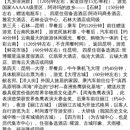
【九乡溶洞群】（120分钟左右，索道自理15元/单程）。游览
国家AAAAA级景区，阿诗玛的故乡——【石林】（150分钟
左右，赠送电瓶车）。 四星住宿备选酒店:阿诗玛商务酒店、
雅宏大酒店、石林会议中心、石林大酒店或同级
第三天：石林—昆明：早餐后，乘车【约120分钟】前往赠送
游览【云南民族村】，游览民族村寨，中餐后，汽车前往【约
40分钟】云南最大的旅游休闲观光、餐饮、购物为一体的【七
彩云南】（120分钟左右，不含用餐时间）。返回昆明，游览
【鲜花市场】（60分钟左右）住昆明。 四星住宿备选酒店: 世
博耀星温泉度假酒店、亿翡翠大酒店、临沧大酒店、云锡大酒
店、碧海云天酒店或同级
第四天：昆明—大理：早餐后，中午乘机飞大理（约40分钟，
具体航班以出票为准），游览【大理古城】（60分钟左右）文
献名邦,【洋人街】外国人旅居的家园。乘汽车前往位于“滇西
高原明珠-洱海”岸边的“沙村---喜洲鱼鹰驯化基地”，赠送欣赏
极具观赏价值的世界非物质文化遗产-【洱海鱼鹰表演】，此
表演曾荣获世界鱼鹰表演大赛金奖。后乘车前往丽江（约4小
时），夜游【丽江古城】（因丽江古城为开放式格局，以客人
自行游览为主，时间遵守导游安排），大研镇（我国历史文化
城中唯一没有城墙的古城），【四方街】（为古城中心，也是
历代集市中心）。住宿备选酒店: 曜源、古城印象、天雨楼、
聚合、福兴隆或同级