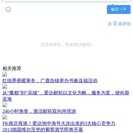
畅言一下
0
共
条评论
还没有评论，快来抢沙发吧~
相关推荐
红纸墨香暖寒冬，广鹿岛镇举办书春送福活动
从“魔都”到“花城”，爱达邮轮以文化为帆，服务为桨，驶向新
蓝海
240小时免签，激活邮轮双向跨境游
PK南北母港！爱达地中海号大连出发的3大核心竞争力
2013德国维尔茨堡的葡萄酒节即将开幕