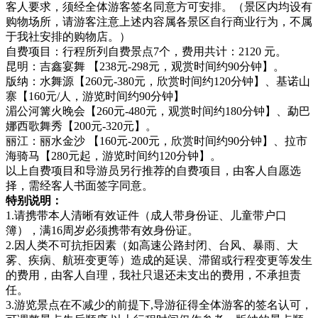
客人要求，须经全体游客签名同意方可安排。（景区内均设有
购物场所，请游客注意上述内容属各景区自行商业行为，不属
于我社安排的购物店。）
自费项目：行程所列自费景点7个，费用共计：2120 元。
昆明：吉鑫宴舞 【238元-298元，观赏时间约90分钟】。
版纳：水舞源【260元-380元，欣赏时间约120分钟】、基诺山
寨【160元/人，游览时间约90分钟】
湄公河篝火晚会【260元-480元，观赏时间约180分钟】、勐巴
娜西歌舞秀【200元-320元】。
丽江：丽水金沙 【160元-200元，欣赏时间约90分钟】、拉市
海骑马【280元起，游览时间约120分钟】。
以上自费项目和导游员另行推荐的自费项目，由客人自愿选
择，需经客人书面签字同意。
特别说明：
1.请携带本人清晰有效证件（成人带身份证、儿童带户口
簿），满16周岁必须携带有效身份证。
2.因人类不可抗拒因素（如高速公路封闭、台风、暴雨、大
雾、疾病、航班变更等）造成的延误、滞留或行程变更等发生
的费用，由客人自理，我社只退还未支出的费用，不承担责
任。
3.游览景点在不减少的前提下,导游征得全体游客的签名认可，