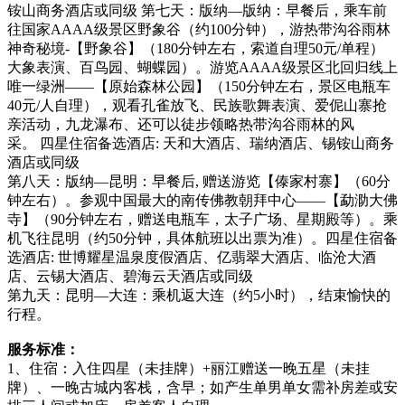
铵山商务酒店或同级 第七天：版纳—版纳：早餐后，乘车前
往国家AAAA级景区野象谷（约100分钟），游热带沟谷雨林
神奇秘境-【野象谷】（180分钟左右，索道自理50元/单程）
大象表演、百鸟园、蝴蝶园）。游览AAAA级景区北回归线上
唯一绿洲——【原始森林公园】（150分钟左右，景区电瓶车
40元/人自理），观看孔雀放飞、民族歌舞表演、爱伲山寨抢
亲活动，九龙瀑布、还可以徒步领略热带沟谷雨林的风
采。 四星住宿备选酒店: 天和大酒店、瑞纳酒店、锡铵山商务
酒店或同级
第八天：版纳—昆明：早餐后, 赠送游览【傣家村寨】（60分
钟左右）。参观中国最大的南传佛教朝拜中心――【勐泐大佛
寺】（90分钟左右，赠送电瓶车，太子广场、星期殿等）。乘
机飞往昆明（约50分钟，具体航班以出票为准）。四星住宿备
选酒店: 世博耀星温泉度假酒店、亿翡翠大酒店、临沧大酒
店、云锡大酒店、碧海云天酒店或同级
第九天：昆明—大连：乘机返大连（约5小时），结束愉快的
行程。
服务标准：
1、住宿：入住四星（未挂牌）+丽江赠送一晚五星（未挂
牌）、一晚古城内客栈，含早；如产生单男单女需补房差或安