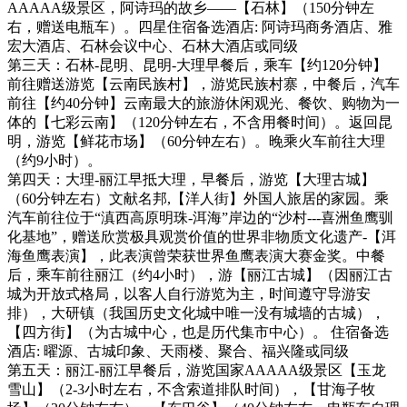
AAAAA级景区，阿诗玛的故乡——【石林】（150分钟左
右，赠送电瓶车）。四星住宿备选酒店: 阿诗玛商务酒店、雅
宏大酒店、石林会议中心、石林大酒店或同级
第三天：石林-昆明、昆明-大理早餐后，乘车【约120分钟】
前往赠送游览【云南民族村】，游览民族村寨，中餐后，汽车
前往【约40分钟】云南最大的旅游休闲观光、餐饮、购物为一
体的【七彩云南】（120分钟左右，不含用餐时间）。返回昆
明，游览【鲜花市场】（60分钟左右）。晚乘火车前往大理
（约9小时）。
第四天：大理-丽江早抵大理，早餐后，游览【大理古城】
（60分钟左右）文献名邦,【洋人街】外国人旅居的家园。乘
汽车前往位于“滇西高原明珠-洱海”岸边的“沙村---喜洲鱼鹰驯
化基地”，赠送欣赏极具观赏价值的世界非物质文化遗产-【洱
海鱼鹰表演】，此表演曾荣获世界鱼鹰表演大赛金奖。中餐
后，乘车前往丽江（约4小时），游【丽江古城】（因丽江古
城为开放式格局，以客人自行游览为主，时间遵守导游安
排），大研镇（我国历史文化城中唯一没有城墙的古城），
【四方街】（为古城中心，也是历代集市中心）。 住宿备选
酒店: 曜源、古城印象、天雨楼、聚合、福兴隆或同级
第五天：丽江-丽江早餐后，游览国家AAAAA级景区【玉龙
雪山】（2-3小时左右，不含索道排队时间），【甘海子牧