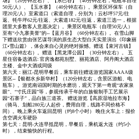
场】（20分钟左右）、【东巴谷】（40分钟左右，电瓶车自理
50元/人）、【玉水寨】（40分钟左右）。乘景区环保车（自
理20元/人）至索道口（索道自理，分别为：云杉坪57元/往
返、牦牛坪62元/往返、大索道182元/往返，索道三选一，根据
团里大多数客人意愿决定）。乘景区电瓶车（自理50元/人）
至有“小九寨美誉”的--【蓝月谷】（60分钟左右）。在雪山脚
下赠送欣赏由张艺谋导演的原生态大型白天实景演出《印象丽
江•雪山篇》，体会来自心灵的绝对振憾。赠送【束河古镇】
（60分钟左右）。赠送【黑龙潭公园】（30分钟左右）。 五
星住宿备选酒店: 官房逸都苑别墅、丽苑酒店、阿丹阁大酒店
主楼、金中大酒或同级
第六天：丽江-昆明早餐后，乘车前往赠送游览国家AAAA级
景区--【银都水乡新华村】（120分钟左右，含景区游船、电
瓶车）。游览南诏国时期的水磨坊，观天下第一奇观“农家泉
眼”、“寸氏庄园”等，参观传承千年的白族银制手工艺展示
园“石寨子”，品白族三道茶。 赠送游览【高原湿地拉市海】
（骑马、划船280元/人起价，费用自理，线路不同价格不
同）。晚上乘火车返回昆明（约8个小时） 晚住火车上：报价
含空调火车硬卧
第七天：昆明-大连早抵昆明，早餐后，乘机返大连（约5小
时），结束愉快的行程。