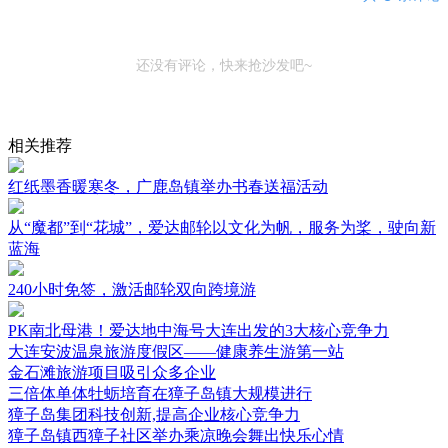
还没有评论，快来抢沙发吧~
相关推荐
红纸墨香暖寒冬，广鹿岛镇举办书春送福活动
从“魔都”到“花城”，爱达邮轮以文化为帆，服务为桨，驶向新
蓝海
240小时免签，激活邮轮双向跨境游
PK南北母港！爱达地中海号大连出发的3大核心竞争力
大连安波温泉旅游度假区——健康养生游第一站
金石滩旅游项目吸引众多企业
三倍体单体牡蛎培育在獐子岛镇大规模进行
獐子岛集团科技创新,提高企业核心竞争力
獐子岛镇西獐子社区举办乘凉晚会舞出快乐心情