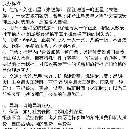
服务标准：
1、住宿：入住四星（未挂牌）+丽江赠送一晚五星（未挂
牌）、一晚古城内客栈，含早；如产生单男单女需补房差或安
排三人间或加床，房差客人自理。
2、用车：全程空调旅游车（保证每人一个正座，按团人数安
排车辆大小;如游客要求换车需承担更换车辆的损失费）。
3、用餐：6早8正，正餐20元/人 十人一桌、八菜一汤，不含酒
水、饮料；早餐酒店含，不吃则不退。
4、门票：行程内已含景点第一道门票，另行付费景点门票费
用由客人承担。拥有特殊证件（老年证，军官证）的游客，需
要提前提示我社，可按照实际产生的优惠和旅行社折扣价格的
差价现退客人。
5、交通：大连/昆明/大连，机场建设费、燃油附加费；昆明/
大理非空调火车硬卧，丽江/昆明空调火车硬卧。团队票一经
开出，不得签转、更改、退票。航班时间（火车时刻）以当日
航空公司（铁道部门）公布的信息为准。
6、导游：当地导游服务。
7、保险：旅行社责任险、旅游意外保险。
报价不含：航空保险、客人自愿选择参加的额外消费和私人消
费、自由活动期间的餐费、车费等。