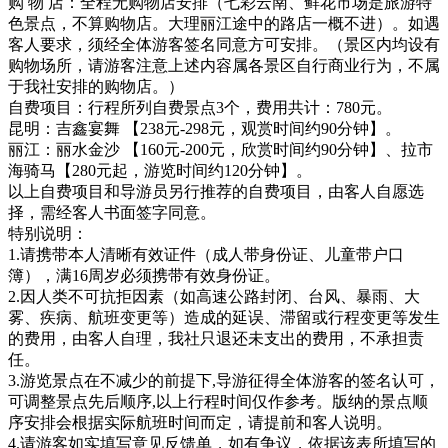
购 物 店：全程无购物店安排（七彩云南、鲜花市场是旅游特
色景点，不算购物店。大理丽江途中的路店一概不进）。如遇
客人要求，须经全体游客签名同意方可安排。（景区内均设有
购物场所，请游客注意上述内容属各景区自行商业行为，不属
于我社安排的购物店。）
自费项目：行程所列自费景点3个，费用共计：780元。
昆明：吉鑫宴舞 【238元-298元，观赏时间约90分钟】。
丽江：丽水金沙 【160元-200元，欣赏时间约90分钟】、拉市
海骑马【280元起，游览时间约120分钟】。
以上自费项目和导游员另行推荐的自费项目，由客人自愿选
择，需经客人书面签字同意。
特别说明：
1.请携带本人清晰有效证件（成人带身份证、儿童带户口
簿），满16周岁必须携带有效身份证。
2.因人类不可抗拒因素（如高速公路封闭、台风、暴雨、大
雾、疾病、航班变更等）造成的延误、滞留或行程变更等发生
的费用，由客人自理，我社只退还未支出的费用，不承担责
任。
3.游览景点在不减少的前提下,导游征得全体游客的签名认可，
可调整景点先后顺序,以上行程时间仅作参考。版纳的景点顺
序安排会根据实际航班时间而定，请提前和客人说明。
4.请游客如实填写意见反馈单，如有争议，依据该表所填写的