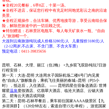
客栈。
★全程20元餐标，6早8正，十菜一汤。
★全程不进店，保证您行程中有充足时间饱览彩云之南的沿途
美景。
★全程正规操作，合法车辆、优秀地接导游，享受云南组合保
险，解除您旅途中的一切后顾之忧。
★特别赠送：石林景区电瓶车、每人每天矿泉水一瓶、“自由
人”旅游帽一个。
大连到云南旅游纯玩成人价格3280元/人 儿童报价3180元/人
（2-12周岁,不占床、不含门票、不含火车票）
预定电话：
0411-39835656
昆明、石林、大理、丽江（住2晚） +九乡双飞双卧纯玩7日游
行程安排：
第一天：大连-昆明 大连周水子国际机场二楼6号门内见黄
色“自由人”旗帜集合，乘机飞往美丽的春城--昆明（约5小
时），抵达后，入住酒店。 ------ 昆明四星住宿备选酒店: 世博
耀星
温泉
度假酒店、亿翡翠大酒店、临沧大酒店、云锡大酒
店、碧海云天酒店或同级
第二天：昆明-石林早餐后，乘车前往国家AAAA级景区【九
乡溶洞群】（120分钟左右，索道自理15元/单程）。游览国家