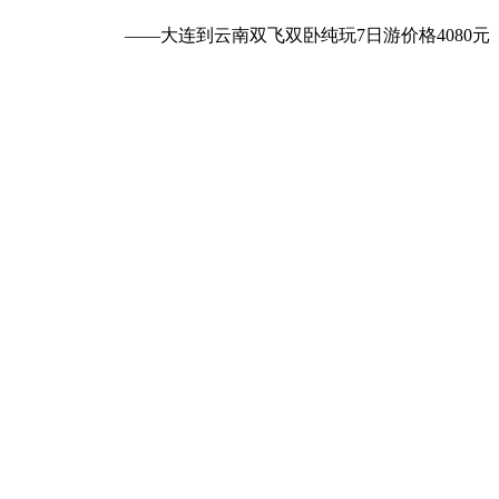
——大连到云南双飞双卧纯玩7日游价格4080元