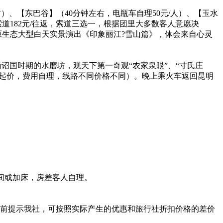
右）、【东巴谷】（40分钟左右，电瓶车自理50元/人）、【玉水
索道182元/往返，索道三选一，根据团里大多数客人意愿决
的原生态大型白天实景演出《印象丽江?雪山篇》，体会来自心灵
南诏国时期的水磨坊，观天下第一奇观“农家泉眼”、“寸氏庄
/人起价，费用自理，线路不同价格不同）。晚上乘火车返回昆明
间或加床，房差客人自理。
提前提示我社，可按照实际产生的优惠和旅行社折扣价格的差价