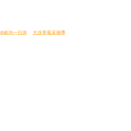
冰峪沟一日游
大连草莓采摘季