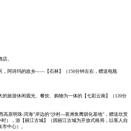
住酒店。
景区，阿诗玛的故乡——【石林】（150分钟左右，赠送电瓶
大的旅游休闲观光、餐饮、购物为一体的【七彩云南】（120分
高原明珠-洱海”岸边的“沙村---喜洲鱼鹰驯化基地”，赠送欣赏
小时），游【丽江古城】（因丽江古城为开放式格局，以客人自
集市中心）。