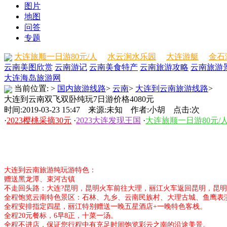
图片
地图
问答
专题
大连旅顺一日游80元/人
水云涧水乐园
大连游艇
金石
云南美图欣赏
云南游记
云南美食特产
云南旅游攻略
云南旅游
大连海岛旅游网
当前位置:
>
国内旅游线路
>
云南
>
大连到云南旅游线路
>
大连到云南双飞双卧纯玩7日游价格4080元
时间:2019-03-23 15:47 来源:未知 作者:小胡 点击:
次
·
2023樱桃采摘30元
·
2023大连发现王国
·
大连旅顺一日游80元/
大连到云南旅游纯玩游特色：
赠送黑龙潭、束河古镇
不走回头路：大连?昆明，昆明火车前往大理，丽江火车返回昆明，昆明
全程饱览云南特色景区：石林、九乡、云南民族村、大理古城、鱼鹰表
全程安排指定四星，丽江特别赠送一晚五星酒店+一晚特色客栈。
全程20元餐标，6早8正，十菜一汤。
全程不进店，保证您行程中有充足时间饱览彩云之南的沿途美景。