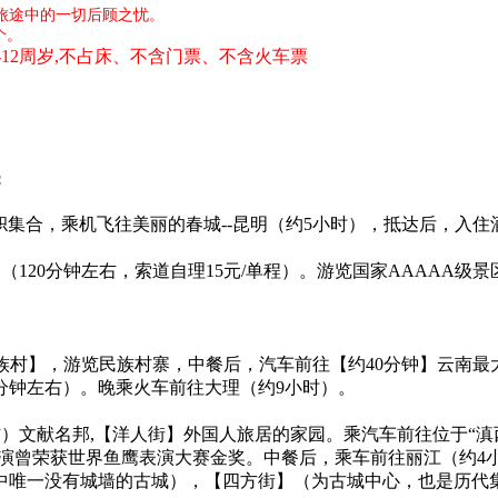
旅途中的一切后顾之忧。
个。
2-12周岁,不占床、不含门票、不含火车票
：
旗帜集合，乘机飞往美丽的春城--昆明（约5小时），抵达后，入
（120分钟左右，索道自理15元/单程）。游览国家AAAAA级
民族村】，游览民族村寨，中餐后，汽车前往【约40分钟】云南最
分钟左右）。晚乘火车前往大理（约9小时）。
）文献名邦,【洋人街】外国人旅居的家园。乘汽车前往位于“滇西
表演曾荣获世界鱼鹰表演大赛金奖。中餐后，乘车前往丽江（约4
中唯一没有城墙的古城），【四方街】（为古城中心，也是历代