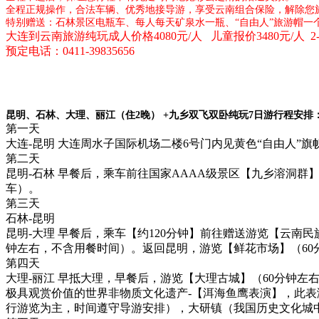
全程正规操作，合法车辆、优秀地接导游，享受云南组合保险，解除您
特别赠送：石林景区电瓶车、每人每天矿泉水一瓶、“自由人”旅游帽一
大连到云南旅游纯玩成人价格4080元/人 儿童报价3480元/人 
预定电话：
0411-39835656
昆明、石林、大理、丽江（住2晚） +九乡双飞双卧纯玩7日游行程安排
第一天
大连-昆明 大连周水子国际机场二楼6号门内见黄色“自由人”
第二天
昆明-石林 早餐后，乘车前往国家AAAA级景区【九乡溶洞群】
车）。
第三天
石林-昆明
昆明-大理 早餐后，乘车【约120分钟】前往赠送游览【云南
钟左右，不含用餐时间）。返回昆明，游览【鲜花市场】（60
第四天
大理-丽江 早抵大理，早餐后，游览【大理古城】（60分钟左右
极具观赏价值的世界非物质文化遗产-【洱海鱼鹰表演】，此
行游览为主，时间遵守导游安排），大研镇（我国历史文化城