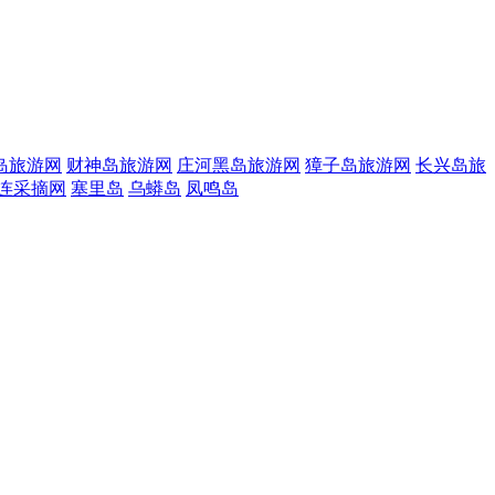
岛旅游网
财神岛旅游网
庄河黑岛旅游网
獐子岛旅游网
长兴岛旅
连采摘网
塞里岛
乌蟒岛
凤鸣岛