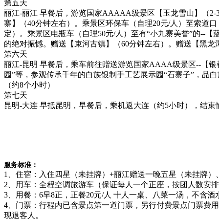
第五天
丽江-丽江 早餐后，游览国家AAAAA级景区【玉龙雪山】（2
寨】（40分钟左右）。乘景区环保车（自理20元/人）至索道口
定）。乘景区电瓶车（自理50元/人）至有“小九寨美誉”的-
的绝对振憾。赠送【束河古镇】（60分钟左右）。赠送【黑龙
第六天
丽江-昆明 早餐后，乘车前往赠送游览国家AAAA级景区--
园”等，参观传承千年的白族银制手工艺展示园“石寨子”，品白
（约8个小时）
第七天
昆明-大连 早抵昆明，早餐后，乘机返大连（约5小时），结束
服务标准：
1、住宿：入住四星（未挂牌）+丽江赠送一晚五星（未挂牌
2、用车：全程空调旅游车（保证每人一个正座，按团人数安排
3、用餐：6早8正，正餐20元/人 十人一桌、八菜一汤，不含
4、门票：行程内已含景点第一道门票，另行付费景点门票费
现退客人。