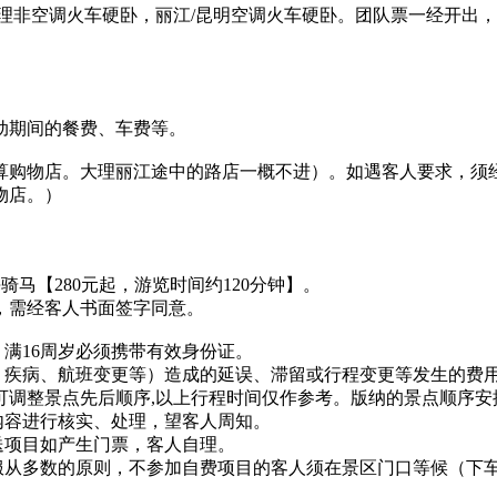
/大理非空调火车硬卧，丽江/昆明空调火车硬卧。团队票一经开
动期间的餐费、车费等。
算购物店。大理丽江途中的路店一概不进）。如遇客人要求，须
物店。）
海骑马【280元起，游览时间约120分钟】。
，需经客人书面签字同意。
，满16周岁必须携带有效身份证。
雾、疾病、航班变更等）造成的延误、滞留或行程变更等发生的费
，可调整景点先后顺序,以上行程时间仅作参考。版纳的景点顺序
内容进行核实、处理，望客人周知。
送项目如产生门票，客人自理。
数服从多数的原则，不参加自费项目的客人须在景区门口等候（下