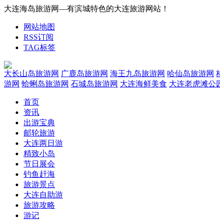
大连海岛旅游网—有滨城特色的大连旅游网站！
网站地图
RSS订阅
TAG标签
大长山岛旅游网
广鹿岛旅游网
海王九岛旅游网
哈仙岛旅游网
游网
蛤蜊岛旅游网
石城岛旅游网
大连海鲜美食
大连老虎滩公
首页
资讯
出游宝典
邮轮旅游
大连两日游
精致小岛
节日展会
钓鱼赶海
旅游景点
大连自助游
旅游攻略
游记