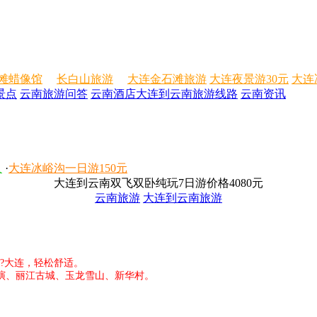
滩蜡像馆
长白山旅游
大连金石滩旅游
大连夜景游30元
大连
景点
云南旅游问答
云南酒店
大连到云南旅游线路
云南资讯
人
·
大连冰峪沟一日游150元
大连到云南双飞双卧纯玩7日游价格4080元
云南旅游
大连到云南旅游
?大连，轻松舒适。
演、丽江古城、玉龙雪山、新华村。