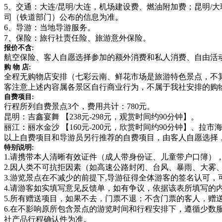
5、交通：大连/昆明/大连，机场建设费、燃油附加费；昆明
司（铁道部门）公布的信息为准。
6、导游：当地导游服务。
7、保险：旅行社责任险、旅游意外保险。
报价不含:
航空保险、客人自愿选择参加的额外消费和私人消费、自由活
购 物 店:
全程无购物店安排（七彩云南、鲜花市场是旅游特色景点，不
客注意上述内容属各景区自行商业行为，不属于我社安排的购
自费项目:
行程所列自费景点3个，费用共计：780元。
昆明：吉鑫宴舞 【238元-298元，观赏时间约90分钟】。
丽江：丽水金沙 【160元-200元，欣赏时间约90分钟】、拉市
以上自费项目和导游员另行推荐的自费项目，由客人自愿选择
特别说明:
1.请携带本人清晰有效证件（成人带身份证、儿童带户口簿）
2.因人类不可抗拒因素（如高速公路封闭、台风、暴雨、大
3.游览景点在不减少的前提下,导游征得全体游客的签名认可
4.请游客如实填写意见反馈单，如有争议，依据该表所填写的
5.所有赠送项目，如果不去，门票不退；不含门票的客人，赠
6.在不影响原所包含景点的游览时间和行程安排下，遵循少
社产品行程确认件为准。