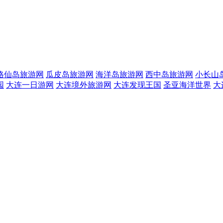
格仙岛旅游网
瓜皮岛旅游网
海洋岛旅游网
西中岛旅游网
小长山
园
大连一日游网
大连境外旅游网
大连发现王国
圣亚海洋世界
大