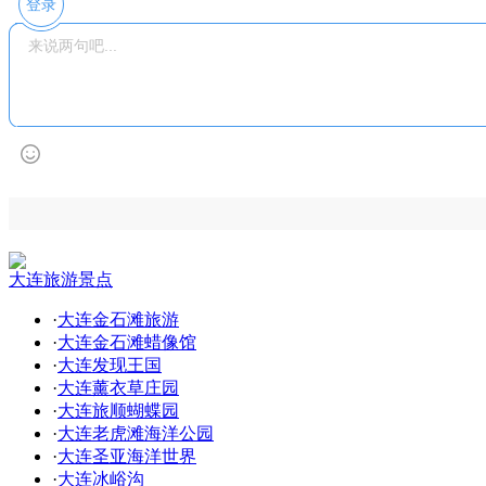
登录
大连旅游景点
·
大连金石滩旅游
·
大连金石滩蜡像馆
·
大连发现王国
·
大连薰衣草庄园
·
大连旅顺蝴蝶园
·
大连老虎滩海洋公园
·
大连圣亚海洋世界
·
大连冰峪沟