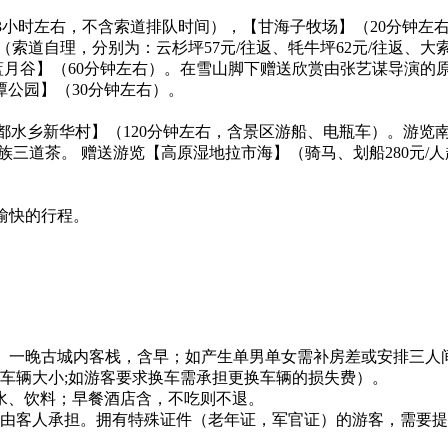
-3小时左右，不含索道排队时间），【甘海子牧场】（20分钟左
（索道自理，分别为：云杉坪57元/往返、牦牛坪62元/往返、大
-【蓝月谷】（60分钟左右）。在雪山脚下赠送欣赏由张艺谋导演
潭公园】（30分钟左右）。
【银都水乡新华村】（120分钟左右，含景区游船、电瓶车）。游览
族三道茶。 赠送游览【高原湿地拉市海】（骑马、划船280元
愉快的行程。
）、一晚古城内客栈，含早；如产生单男单女需补房差或安排三人
车辆大小;如游客要求换车需承担更换车辆的损失费）。
酒水、饮料；早餐酒店含，不吃则不退。
用由客人承担。拥有特殊证件（老年证，军官证）的游客，需要