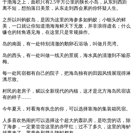
于渤海之上，面积只有2.5平方公里的狭长小岛，从东到西距
离不短，想拍落日美景，从东走到西会累的你怀疑人生。
之所以叫蚂蚁岛，是因为这里的海参多如蚂蚁；小蛎头的鲜
美，一口就让你知道渤海海鲜天下无敌，并非浪得虚名；什么
镰仓的转角遇见海，在这里只是常规操作。
岛的南面，有一处特别清澈的鹅卵石浴场，叫做月亮湾。
岛的西头，有一处叫做一线天的景观，海水真的清澈到不输苏
梅。
每一处民宿都有自己的院子，把海岛独有的田园风情展现得淋
漓尽致。
村民的老房子，赋以全新现代的内核，这才是北方海岛民宿该
有的样子……
今年夏天，对看海有执念的你，可以选择靠海的集装箱民宿。
人多喜欢热闹的可以选择这个超大的轰趴房，是吃货的话，除
了海参，一定要尝尝这里的赤甲红；过不了多久，这里的海鲈
就要来了，黑黄鱼和胖头随时都有。