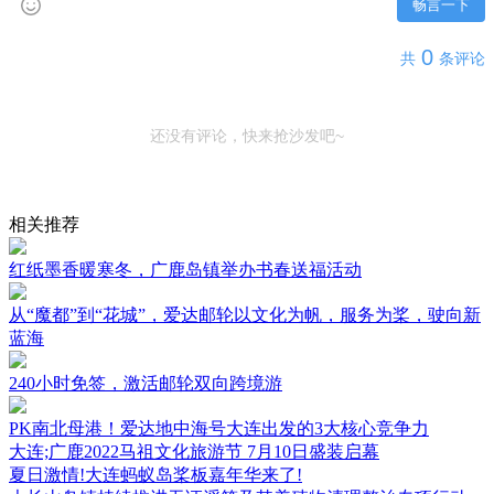
畅言一下
0
共
条评论
还没有评论，快来抢沙发吧~
相关推荐
红纸墨香暖寒冬，广鹿岛镇举办书春送福活动
从“魔都”到“花城”，爱达邮轮以文化为帆，服务为桨，驶向新
蓝海
240小时免签，激活邮轮双向跨境游
PK南北母港！爱达地中海号大连出发的3大核心竞争力
大连;广鹿2022马祖文化旅游节 7月10日盛装启幕
夏日激情!大连蚂蚁岛桨板嘉年华来了!