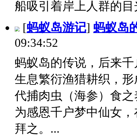
船吸引着岸上人群的目光.
[
蚂蚁岛游记
]
蚂蚁岛
09:34:52
蚂蚁岛的传说，后来千
生息繁衍渔猎耕织，形
代捕肉虫（海参）食之
为感恩千户梦中仙女，
拜之。...