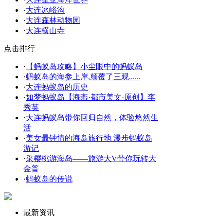
·
大连冰峪沟
·
大连森林动物园
·
大连横山寺
点击排行
·
【蚂蚁岛攻略】小尘眼中的蚂蚁岛
·
蚂蚁岛的海参上岸,颠覆了三观......
·
大连蚂蚁岛的历史
·
如梦蚂蚁岛【海燕·都市美文·原创】李
秀英
·
大连蚂蚁岛带你回归自然，体验悠然生
活
·
美女最钟情的海岛旅行地 漫步蚂蚁岛
游记
·
采樱桃游海岛——旅游大V带你玩转大
金普
·
蚂蚁岛的传说
最新资讯