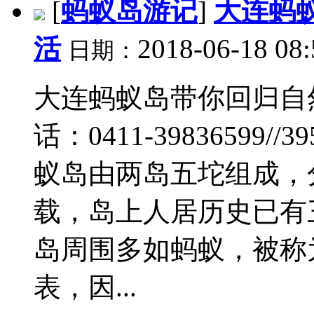
[
蚂蚁岛游记
]
大连蚂
活
2018-06-18 08:
日期：
大连蚂蚁岛带你回归自
话：0411-39836599//3
蚁岛由两岛五坨组成，
载，岛上人居历史已有
岛周围多如蚂蚁，被称
表，因...