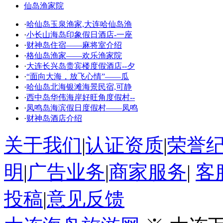
·
哈仙岛玉泉渔家,大连哈仙岛渔
·
小长山海岛印象假日酒店-一座
·
财神岛住宿——麻将室介绍
·
格仙岛渔家——欢乐渔家院
·
大连长兴岛贵宾楼度假酒店--夕
·
“面向大海，放飞心情”——瓜
·
哈仙岛北海银滩海景民宿,可静
·
西中岛华伟海岸好旺角度假村--
·
凤鸣岛海滨假日度假村——凤鸣
·
财神岛酒店介绍
关于我们
|
认证资质
|
荣誉
明
|
广告业务
|
商家服务
|
客
投稿
|
意见反馈