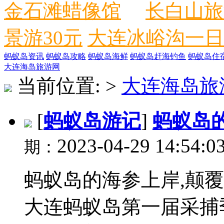
金石滩蜡像馆
长白山旅
景游30元
大连冰峪沟一日
蚂蚁岛资讯
蚂蚁岛攻略
蚂蚁岛海鲜
蚂蚁岛赶海钓鱼
蚂蚁岛住
大连海岛旅游网
当前位置:
>
大连海岛旅
[
蚂蚁岛游记
]
蚂蚁岛的
2023-04-29 14:54:0
期：
蚂蚁岛的海参上岸,颠覆了三观
大连蚂蚁岛第一届采捕