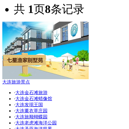
共
1
页
8
条记录
大连旅游景点
·
大连金石滩旅游
·
大连金石滩蜡像馆
·
大连发现王国
·
大连薰衣草庄园
·
大连旅顺蝴蝶园
·
大连老虎滩海洋公园
·
大连圣亚海洋世界