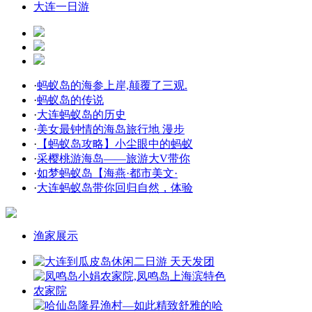
大连一日游
·
蚂蚁岛的海参上岸,颠覆了三观.
·
蚂蚁岛的传说
·
大连蚂蚁岛的历史
·
美女最钟情的海岛旅行地 漫步
·
【蚂蚁岛攻略】小尘眼中的蚂蚁
·
采樱桃游海岛——旅游大V带你
·
如梦蚂蚁岛【海燕·都市美文·
·
大连蚂蚁岛带你回归自然，体验
渔家展示