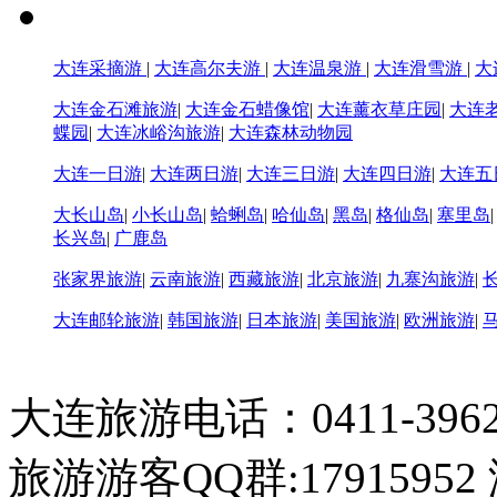
大连采摘游
|
大连高尔夫游
|
大连温泉游
|
大连滑雪游
|
大
大连金石滩旅游
|
大连金石蜡像馆
|
大连薰衣草庄园
|
大连
蝶园
|
大连冰峪沟旅游
|
大连森林动物园
大连一日游
|
大连两日游
|
大连三日游
|
大连四日游
|
大连五
大长山岛
|
小长山岛
|
蛤蜊岛
|
哈仙岛
|
黑岛
|
格仙岛
|
塞里岛
长兴岛
|
广鹿岛
张家界旅游
|
云南旅游
|
西藏旅游
|
北京旅游
|
九寨沟旅游
|
大连邮轮旅游
|
韩国旅游
|
日本旅游
|
美国旅游
|
欧洲旅游
|
大连旅游电话：0411-396226
旅游游客QQ群:17915952