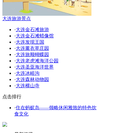
大连旅游景点
·
大连金石滩旅游
·
大连金石滩蜡像馆
·
大连发现王国
·
大连薰衣草庄园
·
大连旅顺蝴蝶园
·
大连老虎滩海洋公园
·
大连圣亚海洋世界
·
大连冰峪沟
·
大连森林动物园
·
大连横山寺
点击排行
·
住在蚂蚁岛——领略休闲雅致的特色饮
食文化