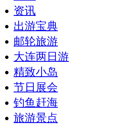
资讯
出游宝典
邮轮旅游
大连两日游
精致小岛
节日展会
钓鱼赶海
旅游景点