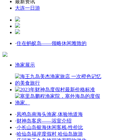
最新资讯
大连一日游
·
住在蚂蚁岛——领略休闲雅致的
渔家展示
·
凤鸣岛南海头渔家,体验地道海
·
财神岛客房——浴室介绍
·
小长山岛银海休闲客栈-性价比
·
哈仙岛福岸度假村 哈仙岛旅游