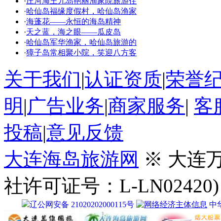
·
庄河海王九岛艳丽渔家院旅游住
·
哈仙岛福缘度假村，哈仙岛渔家
·
海蓬花——永恒的海岛精神
·
天之蓝，海之眼——瓜皮岛
·
哈仙岛军华渔家，哈仙岛旅游的
·
獐子岛常相聚小院，笑迎八方客
关于我们
|
认证资质
|
荣誉
明
|
广告业务
|
商家服务
|
客
投稿
|
意见反馈
大连海岛旅游网
※ 大连
社许可证号：L-LN02420)
辽公网安备 21020202000115号
中