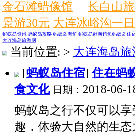
金石滩蜡像馆
长白山旅
景游30元
大连冰峪沟一日
蚂蚁岛资讯
蚂蚁岛攻略
蚂蚁岛海鲜
蚂蚁岛赶海钓鱼
蚂蚁岛住
大连海岛旅游网
当前位置:
>
大连海岛旅
[
蚂蚁岛住宿
]
住在蚂
食文化
2018-06-1
日期：
蚂蚁岛之行不仅可以享
趣，体验大自然的生态