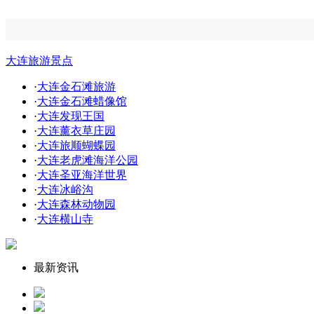
大连旅游景点
·
大连金石滩旅游
·
大连金石滩蜡像馆
·
大连发现王国
·
大连薰衣草庄园
·
大连旅顺蝴蝶园
·
大连老虎滩海洋公园
·
大连圣亚海洋世界
·
大连冰峪沟
·
大连森林动物园
·
大连横山寺
最新资讯