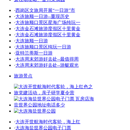
·
西岗区文旅局开展“一日游”市
·
大连旅顺一日游--重现历史
·
大连旅顺口景区星海广场纯玩一
·
大连金石滩旅游度假区十里黄金
·
大连金石滩旅游度假区十里黄金
·
大连旅顺一日游
·
大连旅顺口景区纯玩一日游
·
亚特兰蒂斯一日游
·
大连周末郊游好去处--最值得周
·
大连周末郊游好去处--游艇观光
旅游景点
·
大连开世航海时代客轮，海上红
·
大连海盐世界公园电子门票