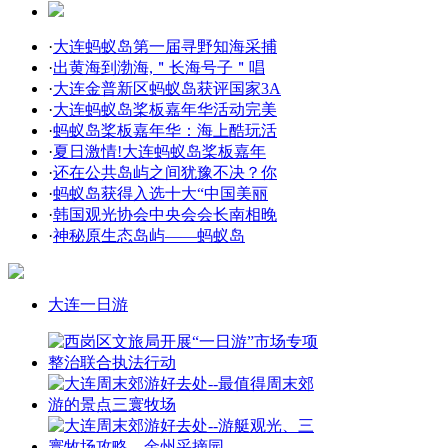
·
大连蚂蚁岛第一届寻野知海采捕
·
出黄海到渤海,＂长海号子＂唱
·
大连金普新区蚂蚁岛获评国家3A
·
大连蚂蚁岛桨板嘉年华活动完美
·
蚂蚁岛桨板嘉年华：海上酷玩活
·
夏日激情!大连蚂蚁岛桨板嘉年
·
还在公共岛屿之间犹豫不决？你
·
蚂蚁岛获得入选十大“中国美丽
·
韩国观光协会中央会会长南相晚
·
神秘原生态岛屿——蚂蚁岛
大连一日游