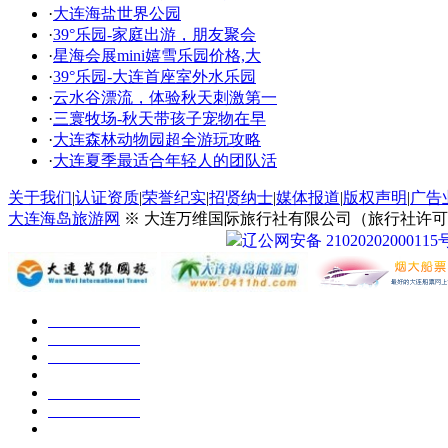
·
大连海盐世界公园
·
39°乐园-家庭出游，朋友聚会
·
星海会展mini嬉雪乐园价格,大
·
39°乐园-大连首座室外水乐园
·
云水谷漂流，体验秋天刺激第一
·
三寰牧场-秋天带孩子宠物在早
·
大连森林动物园超全游玩攻略
·
大连夏季最适合年轻人的团队活
关于我们
|
认证资质
|
荣誉纪实
|
招贤纳士
|
媒体报道
|
版权声明
|
广告
大连海岛旅游网
※ 大连万维国际旅行社有限公司（旅行社许可证号：
辽公网安备 21020202000115