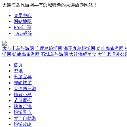
大连海岛旅游网—有滨城特色的大连旅游网站！
会员中心
网站地图
RSS订阅
TAG标签
大长山岛旅游网
广鹿岛旅游网
海王九岛旅游网
哈仙岛旅游网
游网
蛤蜊岛旅游网
石城岛旅游网
大连海鲜美食
大连老虎滩公
首页
资讯
出游宝典
邮轮旅游
大连两日游
精致小岛
节日展会
钓鱼赶海
旅游景点
大连自助游
旅游攻略