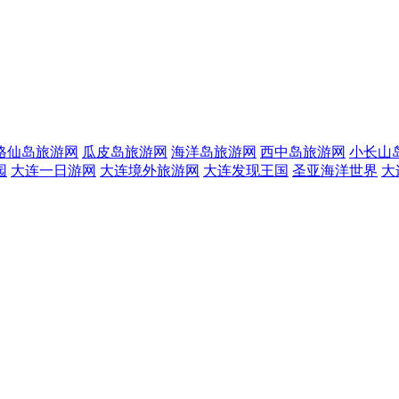
格仙岛旅游网
瓜皮岛旅游网
海洋岛旅游网
西中岛旅游网
小长山
园
大连一日游网
大连境外旅游网
大连发现王国
圣亚海洋世界
大