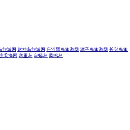
岛旅游网
财神岛旅游网
庄河黑岛旅游网
獐子岛旅游网
长兴岛旅
连采摘网
塞里岛
乌蟒岛
凤鸣岛