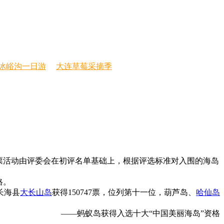
冰峪沟一日游
大连草莓采摘季
票活动由评委会在初评名单基础上，根据评选标准对入围的海岛
格。
长海县
大长山岛
获得150747票，位列第十一位，葫芦岛、
哈仙岛
——蚂蚁岛获得入选十大“中国美丽海岛”资格