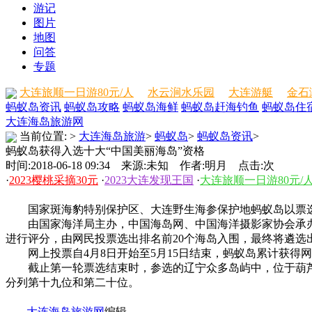
游记
图片
地图
问答
专题
大连旅顺一日游80元/人
水云涧水乐园
大连游艇
金石
蚂蚁岛资讯
蚂蚁岛攻略
蚂蚁岛海鲜
蚂蚁岛赶海钓鱼
蚂蚁岛住
大连海岛旅游网
当前位置:
>
大连海岛旅游
>
蚂蚁岛
>
蚂蚁岛资讯
>
蚂蚁岛获得入选十大“中国美丽海岛”资格
时间:2018-06-18 09:34 来源:未知 作者:明月 点击:
次
·
2023樱桃采摘30元
·
2023大连发现王国
·
大连旅顺一日游80元/
国家斑海豹特别保护区、大连野生海参保护地蚂蚁岛以票选第
由国家海洋局主办，中国海岛网、中国海洋摄影家协会承办的
进行评分，由网民投票选出排名前20个海岛入围，最终将遴选出
网上投票自4月8日开始至5月15日结束，蚂蚁岛累计获得网民
截止第一轮票选结束时，参选的辽宁众多岛屿中，位于葫芦岛市
分列第十九位和第二十位。
------
大连海岛旅游网
编辑