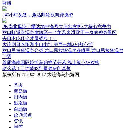
蓝海
240小时免签，激活邮轮双向跨境游
PK南北母港！爱达地中海号大连出发的3大核心竞争力
营口虹溪谷温泉度假区一个集温泉滑雪于一身的神奇景区
去日本吃什么才最经典！！
大连到日本旅游半自由行 关西一地2+3舒心游
营口思拉堡温泉介绍 营口思拉堡温泉在哪里 营口思拉堡温泉
门票
首届海南国际旅游岛购物节开幕 线上线下狂欢购
这么选！！才能吃到最健康的草莓
版权所有 © 2005-2017 大连海岛旅游网
首页
海岛游
国内游
出境游
自助游
旅游景点
资讯
问答