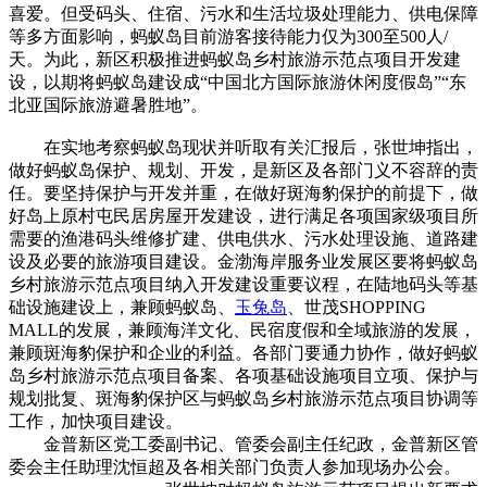
喜爱。但受码头、住宿、污水和生活垃圾处理能力、供电保障
等多方面影响，蚂蚁岛目前游客接待能力仅为300至500人/
天。为此，新区积极推进蚂蚁岛乡村旅游示范点项目开发建
设，以期将蚂蚁岛建设成“中国北方国际旅游休闲度假岛”“东
北亚国际旅游避暑胜地”。
在实地考察蚂蚁岛现状并听取有关汇报后，张世坤指出，
做好蚂蚁岛保护、规划、开发，是新区及各部门义不容辞的责
任。要坚持保护与开发并重，在做好斑海豹保护的前提下，做
好岛上原村屯民居房屋开发建设，进行满足各项国家级项目所
需要的渔港码头维修扩建、供电供水、污水处理设施、道路建
设及必要的旅游项目建设。金渤海岸服务业发展区要将蚂蚁岛
乡村旅游示范点项目纳入开发建设重要议程，在陆地码头等基
础设施建设上，兼顾蚂蚁岛、
玉兔岛
、世茂SHOPPING
MALL的发展，兼顾海洋文化、民宿度假和全域旅游的发展，
兼顾斑海豹保护和企业的利益。各部门要通力协作，做好蚂蚁
岛乡村旅游示范点项目备案、各项基础设施项目立项、保护与
规划批复、斑海豹保护区与蚂蚁岛乡村旅游示范点项目协调等
工作，加快项目建设。
金普新区党工委副书记、管委会副主任纪政，金普新区管
委会主任助理沈恒超及各相关部门负责人参加现场办公会。