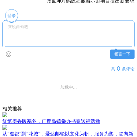
张世坤对蚂蚁岛旅游示范项目提出新要求
登录
畅言一下
0
共
条评论
加载中...
相关推荐
红纸墨香暖寒冬，广鹿岛镇举办书春送福活动
从“魔都”到“花城”，爱达邮轮以文化为帆，服务为桨，驶向新