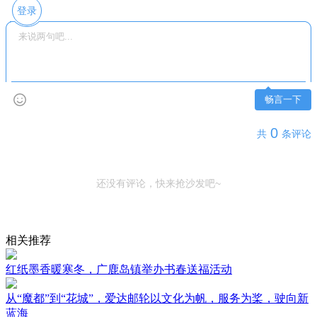
登录
畅言一下
0
共
条评论
还没有评论，快来抢沙发吧~
相关推荐
红纸墨香暖寒冬，广鹿岛镇举办书春送福活动
从“魔都”到“花城”，爱达邮轮以文化为帆，服务为桨，驶向新
蓝海