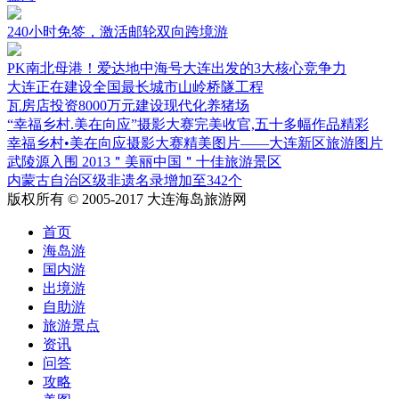
240小时免签，激活邮轮双向跨境游
PK南北母港！爱达地中海号大连出发的3大核心竞争力
大连正在建设全国最长城市山岭桥隧工程
瓦房店投资8000万元建设现代化养猪场
“幸福乡村.美在向应”摄影大赛完美收官,五十多幅作品精彩
幸福乡村•美在向应摄影大赛精美图片——大连新区旅游图片
武陵源入围 2013＂美丽中国＂十佳旅游景区
内蒙古自治区级非遗名录增加至342个
版权所有 © 2005-2017 大连海岛旅游网
首页
海岛游
国内游
出境游
自助游
旅游景点
资讯
问答
攻略