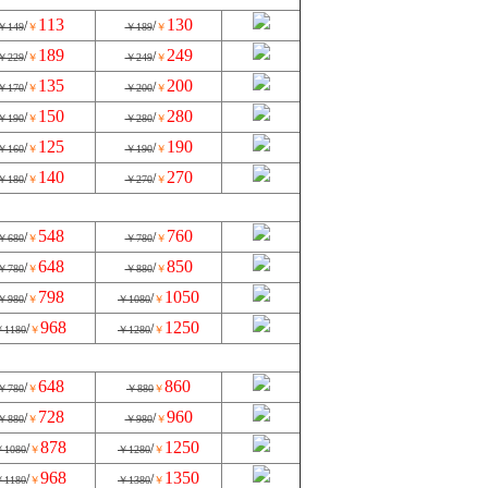
113
130
/
/
￥149
￥
￥189
￥
189
249
/
/
￥229
￥
￥249
￥
135
200
/
/
￥170
￥
￥200
￥
150
280
/
/
￥190
￥
￥280
￥
125
190
/
/
￥160
￥
￥190
￥
140
270
/
/
￥180
￥
￥270
￥
548
760
/
/
￥680
￥
￥780
￥
648
850
/
/
￥780
￥
￥880
￥
798
1050
/
/
￥980
￥
￥1080
￥
968
1250
/
/
1180
￥
￥1280
￥
648
860
/
￥780
￥
￥880
￥
728
960
/
/
￥880
￥
￥980
￥
878
1250
/
/
1080
￥
￥1280
￥
968
1350
/
/
1180
￥
￥1380
￥