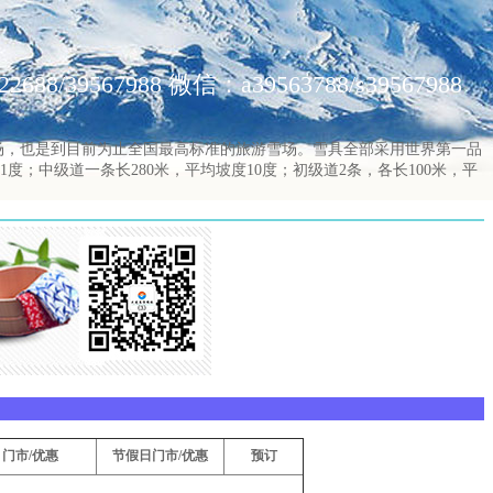
688/39567988 微信：a39563788/s39567988
场，也是到目前为止全国最高标准的旅游雪场。雪具全部采用世界第一品
度；中级道一条长280米，平均坡度10度；初级道2条，各长100米，平
门市/优惠
节假日门市/优惠
预订