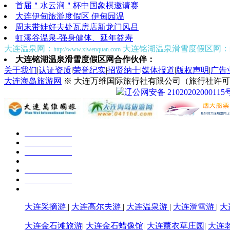
首届＂水云涧＂杯中国象棋邀请赛
大连伊甸旅游度假区 伊甸园温
周末带娃好去处瓦房店新龙门风吕
虹溪谷温泉-强身健体、延年益寿
大连温泉网：
大连铭湖温泉滑雪度假区网：
http://www.xiwenquan.com
大连铭湖温泉滑雪度假区网合作伙伴：
关于我们
|
认证资质
|
荣誉纪实
|
招贤纳士
|
媒体报道
|
版权声明
|
广告
大连海岛旅游网
※ 大连万维国际旅行社有限公司（旅行社许可证号：
辽公网安备 21020202000115
大连采摘游
|
大连高尔夫游
|
大连温泉游
|
大连滑雪游
|
大
大连金石滩旅游
|
大连金石蜡像馆
|
大连薰衣草庄园
|
大连