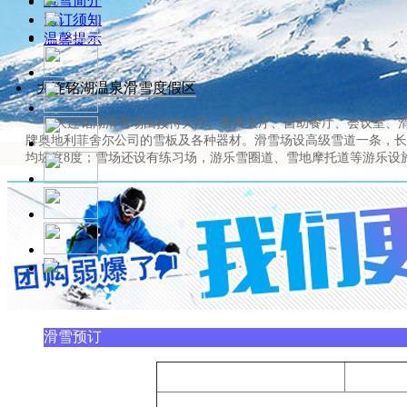
滑雪简介
预订须知
温馨提示
大连铭湖温泉滑雪度假区
大连铭湖滑雪场由接待大厅、雪具大厅、自助餐厅、会议室、滑
牌奥地利菲舍尔公司的雪板及各种器材。滑雪场设高级雪道一条，长950
均坡度8度；雪场还设有练习场，游乐雪圈道、雪地摩托道等游乐设
滑雪预订
套餐类别