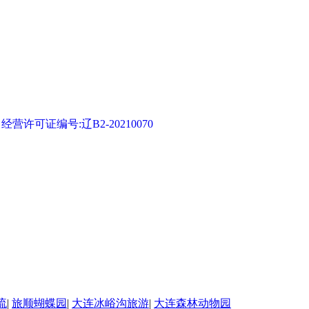
可证编号:辽B2-20210070
流
|
旅顺蝴蝶园
|
大连冰峪沟旅游
|
大连森林动物园