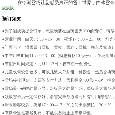
在铭湖雪场让您感受真正的雪上世界，由冰雪奇
预订须知
●为了能成功提交订单，您最晚要在游玩当天8:00前预订，请
●营业时间：白天8：30－16：30 夜场17：00－21：00（灯
●门票包含：滑雪票（雪板，雪杖，雪鞋，雪橇，拖车及索道
●中午用餐时间11：00-13：00（特惠价格10元/份）；夜场用
●节假日时间规定：元旦1.1-3日；春节初一至初七。
●儿童戏雪设备较多，可以几波人分别租一种设备，然后交换
●雪场接收现金、支票等支付方式，雪具押金400元/人/次（押
●雪场最小码的鞋是28号，双板最大鞋是45码，单板最大雪48
●领取雪卡后一定保存好，滑雪完毕务必退完所有租用的物品
●周末游客较多，夜场17：00—17：30之间出票繁忙，20：3
●高级雪道需要戴头盔，不戴头盔禁止上高级雪道。