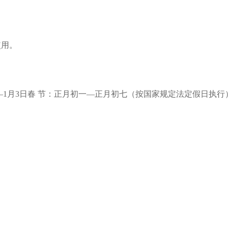
使用。
1日—1月3日春 节：正月初一—正月初七（按国家规定法定假日执行
。