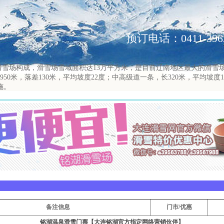
预订电话：0411-39622
雪场构成，滑雪场雪域面积达13万平方米，是目前辽南地区最大的滑雪
米，落差130米，平均坡度22度；中高级道一条，长320米，平均坡度11
施。
备注信息
门市/优惠
铭湖温泉滑雪门票【大连铭湖官方指定网络营销伙伴】