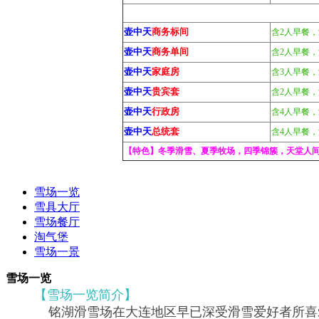
壶中天
商务标间
含2人早餐
壶中天
商务单间
含2人早餐
壶中天
家庭房
含3人早餐
壶中天
贵宾套
含2人早餐
壶中天
行政房
含4人早餐
壶中天
总统套
含4人早餐
【特色】冬季滑雪、夏季牧场，四季锦簇，天堂人
雪场一览
雪具大厅
雪场餐厅
淘气堡
雪场一景
雪场一览
【雪场一览简介】
铭湖滑雪场在大连地区早已深受滑雪爱好者所喜