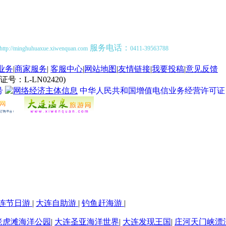
服务电话：
http://minghuhuaxue.xiwenquan.com
0411-39563788
业务
|
商家服务
|
客服中心
|
网站地图
|
友情链接
|
我要投稿
|
意见反馈
L-LN02420)
号
中华人民共和国增值电信业务经营许可证 经营许
连节日游
|
大连自助游
|
钓鱼赶海游
|
老虎滩海洋公园
|
大连圣亚海洋世界
|
大连发现王国
|
庄河天门峡漂