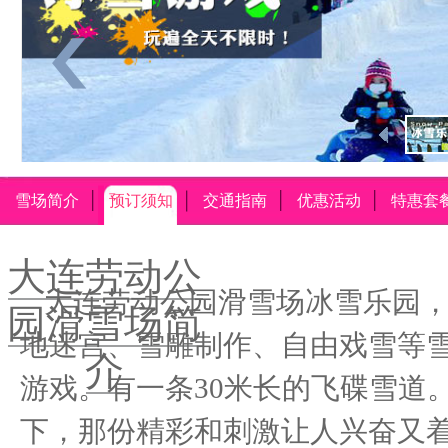
雪场简介
预订须知
交通指南
优惠活动
特惠套
大连劳动公
大连劳动公园滑雪场冰雪乐园
园滑雪场简
地迷宫、雪雕制作、自由戏雪等
介
游戏。有一条30米长的飞碟雪道
下，那份精彩和刺激让人兴奋又