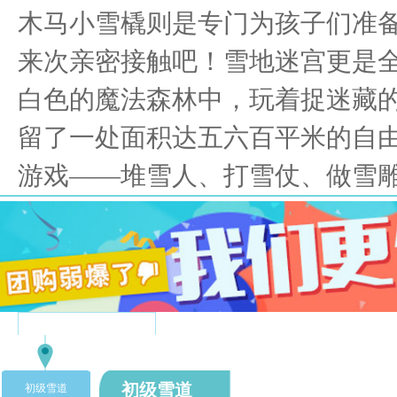
木马小雪橇则是专门为孩子们准
来次亲密接触吧！
雪地迷宫更是
白色的魔法森林中，玩着捉迷藏
留了一处面积达五六百平米的自
游戏——堆雪人、打雪仗、做雪
滑雪门票
初级雪道
初级雪道