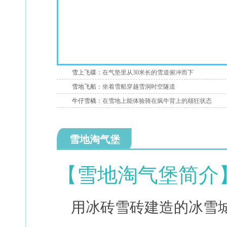
雪上飞碟：
在气垫里从30米长的雪道俯冲而下
雪地飞船：
坐着雪船穿越雪洞时空隧道
牛仔雪橇：
在雪地上能体验骑在疯牛背上的颠狂状态
雪地淘气堡
【雪地淘气堡简介
用冰砖雪砖建造的冰雪城