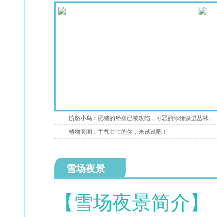
愤怒小鸟：
肥猪的堡垒已被攻陷，可恶的绿猪躲进丛林。
植物套圈：
手气壮壮的你，来试试吧！
雪场夜景
【雪场夜景简介】