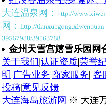
大连温泉网：
http://www.xiwe
网：
http://tianxuegong.xiwenquan
39567988/39563788
金州天雪宫嬉雪乐园网
关于我们
|
认证资质
|
荣誉
明
|
广告业务
|
商家服务
|
客
投稿
|
意见反馈
大连海岛旅游网
※ 大连