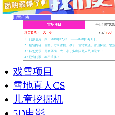
门票价格
雪场项目
平日门市/优惠
68
嬉雪套票（一大一小）
/
￥78
￥
1：门票使用日期：2019年12月1日——2020年3月1日；
2：嬉雪内容：雪圈、方向雪橇、冰车、雪地城堡、雪山探宝、悠
3：特别提示：此套票为一大一小，多出陪同人员20元/张；
4：已售门票，概不退换；
戏雪项目
雪地真人CS
儿童挖掘机
5D电影