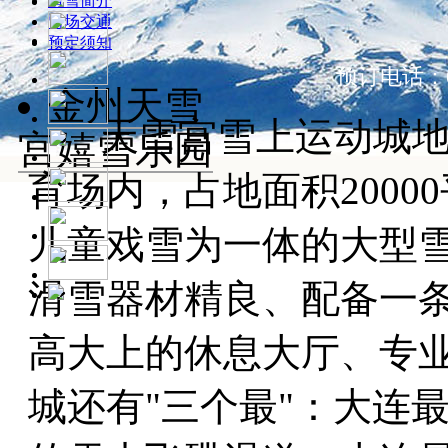
滑雪简介
雪场交通
预定须知
预订电话：0411
金州天雪
天雪宫雪上运动城地
宫嬉雪乐园
育场内，占地面积200
儿童戏雪为一体的大型
滑雪器材精良、配备一
高大上的休息大厅、专
城还有"三个最"：大连